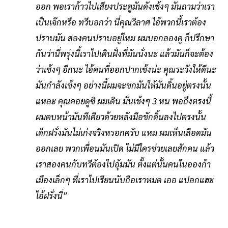
ออก พอเราก้าวไปเสียงประตูมันดังเช้งๆ มันถามว่าเรา
เป็นเจ๊กหรือ ทวีบอกว่า นี่คุณวิลาศ ไอ้พวกนี้เราต้อง
ปราบมัน สองคนปราบอยู่ไหม ผมบอกลองดู ก็ปรึกษา
กันว่านี่พรุ่งนี้เราไปเดินฝั่งที่มันนั่งนะ แล้วมันก็จะต้อง
ว่าเช้งๆ อีกนะ ไอ้คนที่ออกปากเช้งน่ะ คุณระวังให้ดีนะ
มันกำลังเช้งๆ อย่างนี้ผมจะชกมันให้มันดิ้นอยู่ตรงนั้น
แหละ คุณคอยดูซิ ผมเดิน มันเช้งๆ 3 หน พอถึงตรงนี้
ผมตบหน้ามันทีเดียวด้วยหลังมือชักดิ้นลงไปตรงนั้น
เด็กฝรั่งมันไม่เก่งจริงหรอกครับ แหม ผมเห็นเลือดมัน
ออกเลย พวกเพื่อนมันเปิด ไม่มีใครช่วยเลยสักคน แล้ว
เราสองคนกับทวีต้องไปอุ้มมัน ตั้งแต่นั้นคนในอองก้า
เมืองเล็กๆ ที่เราไปเรียนนับถือเราหมด เออ แปลกแฮะ
ไอ้ฝรั่งนี่”