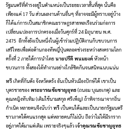
รัฐมนตรีที่ดำรงอยู่ในตำแหน่งเป็นระยะเวลาสั้นที่สุด นั่นคือ
เพียงแค่ 17 วัน ส่วนผลงานด้านอื่นๆ ที่อาจจะมีผู้ทราบอยู่บ้าง
ก็ได้แก่การเป็นสมาชิกคณะราษฎรสายพลเรือนร่วมก่อการ
เปลี่ยนแปลงการปกครองเมื่อวันศุกร์ที่ 24 มิถุนายน พ.ศ.
2475 อีกทั้งยังเป็นหนึ่งในผู้เข้าร่วมปฏิบัติงานกับขบวนการ
เสรีไทยเพื่อต่อต้านกองทัพญี่ปุ่นตลอดช่วงระหว่างสงครามโลก
ครั้งที่ 2 ภายใต้การนำโดย
นายปรีดี พนมยงค์
หัวหน้า
ขบวนการ ทั้งสองได้ทำงานอย่างใกล้ชิดกันจนสนิทแนบแน่น
ทวี
เกิดที่กันตัง จังหวัดตรัง อันเป็นหัวเมืองปักษ์ใต้ เขาเป็น
บุตรชายของ
พระยารณชัยชาญยุทธ
(ถนอม บุณยเกตุ) และ
คุณหญิงทับทิม (เดิมใช้นามสกุล ศรีเพ็ญ) ถ้าพิจารณาจากถิ่น
กำเนิด หลายคนจึงนับว่า
ทวี
เป็นคนใต้และเป็นนายกรัฐมนตรี
ชาวภาคใต้คนแรกสุด แต่หลายคนก็ไม่นับ ถือว่าไม่ได้มีรกราก
อยู่ภาคใต้มาแต่เดิม เพราะจริงๆแล้ว
เจ้าคุณรณชัยชาญยุทธ