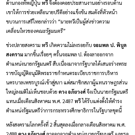
ต้านกองทัพญี่ปุ่น
ทวี
จึงต้องคอยประสานงานอย่างรอบด้าน
เขาให้การช่วยเหลือนายปรีดีอย่างแข็งขัน สมดังที่หัวหน้า
ขบวนการเสรีไทยกล่าวว่า
“นายทวีเป็นผู้ส่งข่าวความ
เคลื่อนไหวของคณะรัฐมนตรี”
ช่วงปลายสงคราม
ทวี
เกิดความไม่ลงรอยกับ
จอมพล ป. พิบูล
สงคราม
มากขึ้นเรื่อยๆ ครั้นจอมพล ป. ต้องลาออกจาก
ตำแหน่งนายกรัฐมนตรี สืบเนื่องมาจากรัฐบาลได้เสนอร่างพระ
ราชบัญญัติอนุมัติพระราชกำหนดระเบียบราชการบริหาร
นครบาลเพชรบูรณ์เข้าสู่สภา แต่สมาชิกสภาผู้แทนราษฎรส่วน
ใหญ่ลงมติไม่เห็นชอบด้วย
ควง อภัยวงศ์
จึงเป็นนายกรัฐมนตรี
แทนเมื่อเดือนสิงหาคม พ.ศ. 2487
ทวี
ได้รับแต่งตั้งให้ดำรง
ตำแหน่งรัฐมนตรีว่าการกระทรวงศึกษาธิการในรัฐบาลชุดนี้
หลังสงครามโลกครั้งที่ 2 สิ้นสุดลงเมื่อกลางเดือนสิงหาคม พ.ศ.
2488
ควง อภัยวงศ์
ลาออกจากตำแหน่งนายกรัฐมนตรี และรอ