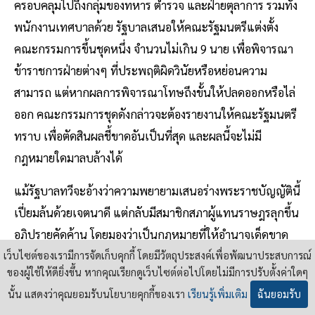
ครอบคลุมไปถึงกลุ่มของทหาร ตำรวจ และฝ่ายตุลาการ รวมทั้ง
พนักงานเทศบาลด้วย รัฐบาลเสนอให้คณะรัฐมนตรีแต่งตั้ง
คณะกรรมการขึ้นชุดหนึ่ง จำนวนไม่เกิน 9 นาย เพื่อพิจารณา
ข้าราชการฝ่ายต่างๆ ที่ประพฤติผิดวินัยหรือหย่อนความ
สามารถ แต่หากผลการพิจารณาโทษถึงขั้นให้ปลดออกหรือไล่
ออก คณะกรรมการชุดดังกล่าวจะต้องรายงานให้คณะรัฐมนตรี
ทราบ เพื่อตัดสินผลชี้ขาดอันเป็นที่สุด และผลนี้จะไม่มี
กฎหมายใดมาลบล้างได้
แม้รัฐบาลทวีจะอ้างว่าความพยายามเสนอร่างพระราชบัญญัตินี้
เปี่ยมล้นด้วยเจตนาดี แต่กลับมีสมาชิกสภาผู้แทนราษฎรลุกขึ้น
อภิปรายคัดค้าน โดยมองว่าเป็นกฎหมายที่ให้อำนาจเด็ดขาด
แก่รัฐบาลมากเกินไป ความคิดที่จะให้ประชาชนเป็นโจทก์ฟ้อง
เว็บไซต์ของเรามีการจัดเก็บคุกกี้ โดยมีวัตถุประสงค์เพื่อพัฒนาประสบการณ์
ของผู้ใช้ให้ดียิ่งขึ้น หากคุณเรียกดูเว็บไซต์ต่อไปโดยไม่มีการปรับตั้งค่าใดๆ
ข้าราชการได้นั้นเป็นสิ่งที่ดี แต่การให้รัฐมนตรีชี้ขาดอาจ
นั้น แสดงว่าคุณยอมรับนโยบายคุกกี้ของเรา
เรียนรู้เพิ่มเติม
ฉันยอมรับ
เป็นการใช้อำนาจมากเกินไป ที่สำคัญจะต้องพิจารณาอย่าง