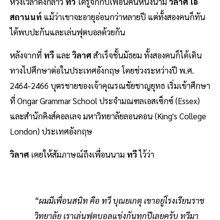
ห้วงเวลาดังกล่าว
ทวี
ได้รู้จักกับเพื่อนคนหนึ่งนาม
วิลาศ โอ
สถานนท์
แม้ว่าเขาจะอายุอ่อนกว่าหลายปี แต่ทั้งสองคนก็ทัน
ได้พบปะกันและเล่นฟุตบอลด้วยกัน
หลังจากที่
ทวี
และ
วิลาศ
สำเร็จชั้นมัธยม ทั้งสองคนก็ได้เดิน
ทางไปศึกษาต่อในประเทศอังกฤษ โดยช่วงระหว่างปี พ.ศ.
2464-2466 บุตรชายของเจ้าคุณรณชัยชาญยุทธ เริ่มเข้าศึกษา
ที่ Ongar Grammar School ประจำมณฑลเอสเซ็กซ์ (Essex)
และสำนักคิงส์คอลเลจ มหาวิทยาลัยลอนดอน (King's College
London) ประเทศอังกฤษ
วิลาศ
เคยให้สัมภาษณ์ถึงเพื่อนนาม
ทวี
ไว้ว่า
“ผมมีเพื่อนสนิท คือ ทวี บุณยเกตุ เขาอยู่โรงเรียนราช
วิทยาลัย เราเล่นฟุตบอลแข่งกันทุกปีเลยครับ ทวีมา