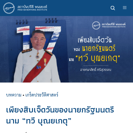
ข้าม
ไป
ยัง
เนื้อหา
หลัก
บทความ
•
เกร็ดประวัติศาสตร์
เพียงสิบเจ็ดวันของนายกรัฐมนตรี
นาม “ทวี บุณยเกตุ”