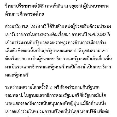
วิทยาปรีชามาตย์
(ศิริ เทพหัสดิน ณ อยุธยา) ผู้มีบทบาททาง
ด้านการศึกษาของไทย
ล่วงมาถึง พ.ศ. 2478
ทวี
ได้รับตำแหน่งผู้ช่วยอธิบดีกรมประมง
เขารับราชการในกระทรวงเดิมเรื่อยมา จวบจนปี พ.ศ. 2482 ก็
เข้ามาร่วมงานกับรัฐบาลคณะราษฎรทางด้านการเมืองอย่าง
เต็มตัว ซึ่งตอนนั้นเป็นยุครัฐบาลจอมพล ป. พิบูลสงคราม เขา
ต้นเริ่มจากการเป็นผู้ช่วยเลขาธิการคณะรัฐมนตรี แล้วเลื่อนขึ้น
มาเป็นรองเลขาธิการคณะรัฐมนตรี พอปีถัดมาก็เป็นเลขาธิการ
คณะรัฐมนตรี
ระหว่างสงครามโลกครั้งที่ 2
ทวี
ยังคงร่วมงานกับรัฐบาล
จอมพล ป. ในฐานะเลขาธิการคณะรัฐมนตรี ซึ่งรัฐบาลมีนโย
บายแสดงออกถึงการสนับสนุนกองทัพญี่ปุ่น แม้อีกด้านหนึ่ง
เขาจะเข้าร่วมในขบวนการเสรีไทยที่นำโดย
นายปรีดี
เพื่อต่อ