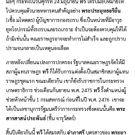
มอๆ กระทั่งในวันศุกร์ที่ 24 มิถุนายน
ทวี
ได้รับมอบหมายให้
ไปควบคุมตัวนายทหารคนสำคัญอย่าง
พระประยุทธอริยั่น
(เชื้อ มโหตตร) ผู้บัญชาการกองรถรบ ซึ่งเป็นหน่วยที่มีอาวุธ
ยุทโธปกรณ์ทั้งรถรบและรถเกราะ จำเป็นจะต้องควบคุมให้ได้
ถ้ามิเช่นนั้น คณะราษฎรอาจจะทำการไม่สำเร็จ และถูกปราบ
ปรามจนกลายเป็นเหตุนองเลือด
ภายหลังเปลี่ยนแปลงการปกครอง รัฐบาลคณะราษฎรจัดให้มี
สภาผู้แทนราษฎร
ทวี
ก็ได้รับการแต่งตั้งเป็นสมาชิกสภาผู้แทน
ราษฎรชุดแรก ขณะเดียวกัน เขาก็ยังรับราชการในกระทรวง
เกษตราธิการ ช่วงเดือนกันยายน พ.ศ. 2475
ทวี
รั้งตำแหน่งผู้
ช่วยหัวหน้าชั้น 1 กรมสหกรณ์ ก่อนที่ในปี พ.ศ. 2476 เขาจะ
ได้เป็นเลขานุการรัฐมนตรีว่าการกระทรวงซึ่งตอนนั้นคือ
พระ
สารสาสน์ประพันธ์
(ชื้น จารุวัสตร์)
สิ้นปีเดียวกันนี้
ทวี
ได้สมรสกับ
อำภาศรี
บุตรสาวของ
พระยา