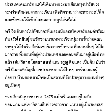
ประเทศเดนมาร์ก แต่ได้เดินทางแวะมาเยือนกรุงปารีสช่วง
ระหว่างพักผ่อนจากการเรียน เพื่อพิจารณาว่าจะสามารถไว้ใจ
และชักชวนให้เข้าร่วมคณะราษฎรได้หรือไม่
ทวี
จึงเดินทางไปทัศนาจรที่เยอรมนีและสวิตเซอร์แลนด์พร้อม
กับ
เรือโทสินธุ์
จนชักชวนนายทหารเรือหนุ่มมาเข้าร่วมคณะ
ราษฎรได้สำเร็จ อีกทั้งเขายังทยอยชักชวนเพื่อนคนอื่นๆ ได้อีก
มากราย ทั้งตอนที่อยู่ต่างประเทศ และตอนกลับมาอยู่เมืองไทย
แล้ว เช่น
วิลาศ โอสถานนท์
และ
จรูญ สืบแสง
เป็นต้น นับว่า
ทวี
คือคนสำคัญที่คอยประสานงานให้ใครๆ มาร่วมคณะผู้
ก่อการ บ้านของเขามักจะเป็นสถานที่จัดประชุมวางแผนต่างๆ
อยู่เนืองๆ
ช่วงเดือนมิถุนายน พ.ศ. 2475 แม้
ทวี
เองจะอยู่ไกลถึง
ขอนแก่น แต่เขาก็ตามสืบข่าวคราวจาก
แนบ
อยู่เป็นระยะเส