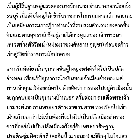
เป็นผู้มีถิ่นฐานอยู่แถวคลองบางผักหนาม ย่านบางกอกน้อย ฝั่ง
ธนบุรี เมื่อเติบใหญ่ได้เข้ารับราชการในกรมมหาดเล็ก และเคย
เป็นเสมียนกรรมการฎีกาทำหน้าที่รวบรวมสำนวนของศาลชั้น
ต้นและศาลอุทธรณ์ ซึ่งอยู่ภายใต้การดูแลของ
เจ้าพระยา
เทเวศร์วงศ์วิวัฒน์
(หม่อมราชวงศ์หลาน กุญชร) ก่อนจะก้าว
เข้าสู่ชีวิตข้าราชการนักปกครอง
แรกเริ่มทีเดียวนั้น ขุนนางชั้นผู้ใหญ่จะส่งตัวให้ไปเป็นปลัด
อ่างทอง เพื่อแก้ปัญหาการโกงกินของเจ้าเมืองอ่างทอง แต่
ท่านเจ้าคุณ
มิค่อยสมัครใจ ด้วยคิดว่าการต้องไปอยู่หัวเมืองนั้น
จะถูกคนมองเป็นขุนนางบ้านนอก ครั้นต่อมา
สมเด็จพระเจ้า
บรมวงศ์เธอ กรมพระยาดำรงราชานุภาพ
ทรงเรียกไปเข้า
เฝ้าแล้วบอกว่า ไม่เห็นพ้องที่จะให้ไปเป็นปลัดเมืองอ่างทอง
ควรที่จะส่งไปเป็นปลัดเมืองตรังอยู่กับ
พระยารัษฎานุ
ประดิษฐ์มหิศรภักดี
(คอซิมบี๊ ณ ระนอง) แม้ลึกๆ ในใจแล้ว