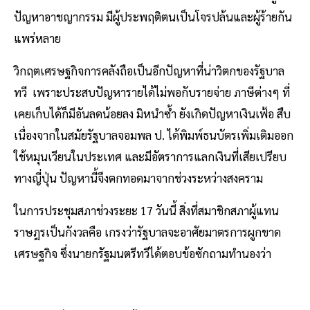
ปัญหาอาชญากรรม มีผู้ประพฤติตนเป็นโจรปล้นและผู้ร้ายกัน
แพร่หลาย
วิกฤตเศรษฐกิจการคลังถือเป็นอีกปัญหาที่น่าวิตกของรัฐบาล
ทวี เพราะประสบปัญหารายได้ไม่พอกับรายจ่าย ภาษีต่างๆ ที่
เคยเก็บได้ก็มีอันลดน้อยลง มิหนำซ้ำ ยังเกิดปัญหาเงินเฟ้อ สืบ
เนื่องจากในสมัยรัฐบาลจอมพล ป. ได้พิมพ์ธนบัตรเพิ่มเติมออก
ใช้หมุนเวียนในประเทศ และมีอัตราการแลกเงินที่เสียเปรียบ
ทางญี่ปุ่น ปัญหานี้จึงตกทอดมาจากช่วงระหว่างสงคราม
ในการประชุมสภาช่วงระยะ 17 วันนี้ สิ่งที่สมาชิกสภาผู้แทน
ราษฎรเป็นกังวลคือ เกรงว่ารัฐบาลจะอาศัยมาตรการผูกขาด
เศรษฐกิจ ซึ่งนายกรัฐมนตรีทวีได้ตอบข้อซักถามทำนองว่า