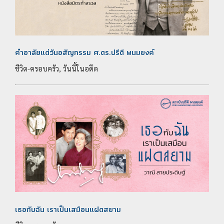
คำอาลัยแด่วันอสัญกรรม ศ.ดร.ปรีดี พนมยงค์
ชีวิต-ครอบครัว, วันนี้ในอดีต
เธอกับฉัน เราเป็นเสมือนแฝดสยาม