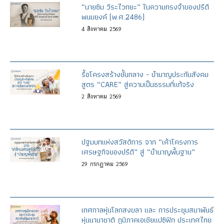
“นายซิม วีระไวทยะ” ในความทรงจำของปรีดี
พนมยงค์ (พ.ศ.2486)
4
สิงหาคม
2569
รื้อโครงสร้างชั้นกลาง - บำนาญประกันสังคม
สูตร “CARE” สู่ความเป็นธรรมที่แท้จริง
2
สิงหาคม
2569
ปฐมบทแห่งสวัสดิการ จาก “เค้าโครงการ
เศรษฐกิจของปรีดี” สู่ “บำนาญพื้นฐาน”
29
กรกฎาคม
2569
เทศกาลหุ่นโลกสงขลา และ การประชุมสมาพันธ์
หุ่นนานาชาติ ภูมิภาคเอเชียแปซิฟิก ประเทศไทย