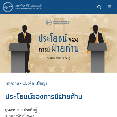
ข้าม
ไป
ยัง
เนื้อหา
หลัก
บทความ
•
แนวคิด-ปรัชญา
ประโยชน์ของการมีฝ่ายค้าน
กุหลาบ สายประดิษฐ์
1
กุมภาพันธ์
2567