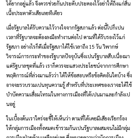
ได้ยากอยู่แล้ว จึงควรช่วยกันประคับประคองไว้อย่าให้ถึงแก่สิ้น
เนื้อประดาตัวเสียเลยทีเดียว
เมื่อรัฐบาลได้รับความไว้วางใจจากรัฐสภาแล้ว ต่อนี้ไปก็เปน
เวลาที่รัฐบาลจะต้องลงมือทำงานต่อไป ตามที่ได้รับรองไว้แก่
รัฐสภา อย่างไรก็ดีเมื่อรัฐสภาได้ใช้เวลาถึง 15 วัน วิพากษ์
วิจารณ์การกระทำของรัฐบาลปัจจุบันซึ่งเปนรัฐบาลสืบเนื่องมา
แต่รัฐบาลชุดที่แล้ว เราก็ควรจะแสวงประโยชน์จากการศึกษา
พฤติการณ์ที่ล่วงมาแล้วว่า ได้ให้ข้อสอบหรือข้อคิดอันใดบ้าง ซึ่ง
อาจจะรวบรวมเปนทุนความรู้ สำหรับที่ประเทศของเราจะได้ใช้
บำบัดความเสื่อมโทรมในทางการเมืองที่ได้เปนมาและกำลังเป
นอยู่
ในเบื้องต้นเราใคร่จะชี้ให้เห็นว่า ตามที่ได้เคยมีเสียงเรียกร้อง
ให้กลุ่มการเมืองทั้งหมดเข้ารวมกันเปนรัฐบาลผสมจนไม่มีกลุ่ม
การเมืองฝ่ายค้านเหลืออยู่เลย ซึ่งหมายความว่านักการเมือง