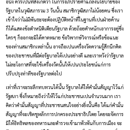
อนึ่ง ควรเปนที่สังเกตว่า ในการอภิปรายคำแถลงนโยบายของ
รัฐบาลในวุฒิสภารวม 3 วันนั้น สมาชิกวุฒิสภาไม่น้อยคน ซึ่งเรา
เข้าใจว่าไม่มีพันธะจะต้องปฏิบัติหน้าที่ในฐานที่เปนฝ่ายค้าน
ก็ได้แสดงข้อตำหนิติเตียนรัฐบาล ด้วยถ้อยคำหนักเอาการอยู่ซึ่ง
ใครๆ ก็ออกจะมิได้คาดหมาย ข้อวิพากษ์วิจารณ์หรือข้อแนะ
ของท่านสมาชิกเหล่านั้น อาจถือเปนเครื่องวัดความรู้สึกนึกคิด
ของประชาชนที่มีต่อรัฐบาลได้เปนอย่างดี และเราหวังว่ารัฐบาล
ไม่ละโอกาสที่จะใช้เครื่องวัดนั้นให้เปนประโยชน์แก่การ
ปรับปรุงท่าทีของรัฐบาลต่อไป
เท่าที่เราจะระลึกทบทวนได้นั้น รัฐบาลได้ให้คำมั่นสัญญาไว้แก่
รัฐสภา ซึ่งก็หมายถึงว่าให้ไว้แก่ประชาชนเปนจำนวนมาก เรา
คิดว่าคำมั่นสัญญาที่ประชาชนสนใจอย่างยิ่งนั้นคือ ได้แก่คำมั่น
สัญญาที่จะเชิดชูหลักการปกครองประชาธิปไตย โดยจะจัดการ
มิให้อิทธิพลของทหารและตำรวจเข้ามาพัวพันกับการเมือง จะ