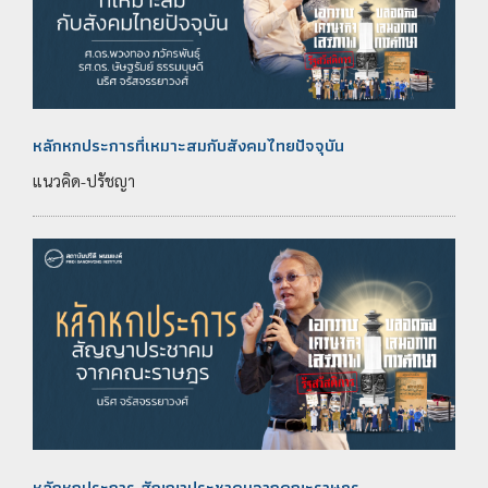
หลักหกประการที่เหมาะสมกับสังคมไทยปัจจุบัน
แนวคิด-ปรัชญา
หลักหกประการ สัญญาประชาคมจากคณะราษฎร