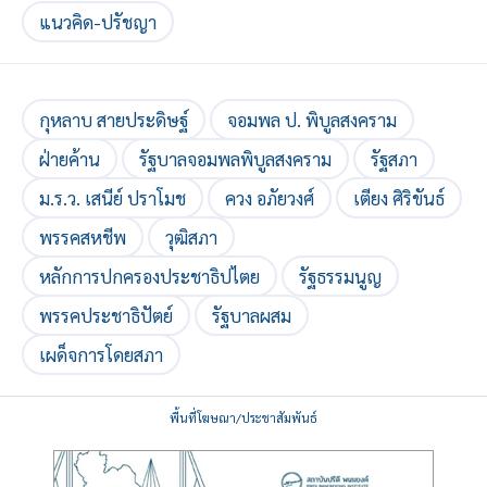
แนวคิด-ปรัชญา
กุหลาบ สายประดิษฐ์
จอมพล ป. พิบูลสงคราม
ฝ่ายค้าน
รัฐบาลจอมพลพิบูลสงคราม
รัฐสภา
ม.ร.ว. เสนีย์ ปราโมช
ควง อภัยวงศ์
เตียง ศิริขันธ์
พรรคสหชีพ
วุฒิสภา
หลักการปกครองประชาธิปไตย
รัฐธรรมนูญ
พรรคประชาธิปัตย์
รัฐบาลผสม
เผด็จการโดยสภา
พื้นที่โฆษณา/ประชาสัมพันธ์