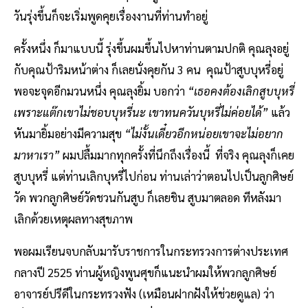
วันรุ่งขึ้นก็จะเริ่มพูดคุยเรื่องงานที่ท่านทำอยู่
ครั้งหนึ่ง ก็มาแบบนี้ รุ่งขึ้นผมขึ้นไปหาท่านตามปกติ คุณลุงอยู่
กับคุณป้าริมหน้าต่าง ก็เลยนั่งคุยกัน 3 คน คุณป้าสูบบุหรี่อยู่
พอจะจุดอีกมวนหนึ่ง คุณลุงยิ้ม บอกว่า
“เธอคงต้องเลิกสูบบุหรี่
เพราะแต๊กเขาไม่ชอบบุหรี่นะ เขาทนควันบุหรี่ไม่ค่อยได้”
แล้ว
หันมายิ้มอย่างมีความสุข
“ไม่งั้นเดี๋ยวอีกหน่อยเขาจะไม่อยาก
มาหาเรา”
ผมปลื้มมากทุกครั้งที่นึกถึงเรื่องนี้ ที่จริง คุณลุงก็เคย
สูบบุหรี่ แต่ท่านเลิกบุหรี่ไปก่อน ท่านเล่าว่าตอนไปเป็นลูกศิษย์
วัด พวกลูกศิษย์วัดชวนกันสูบ ก็เลยชิน สูบมาตลอด ทีหลังมา
เลิกด้วยเหตุผลทางสุขภาพ
พอผมเรียนจบกลับมารับราชการในกระทรวงการต่างประเทศ
กลางปี 2525 ท่านผู้หญิงพูนศุขก็แนะนำผมให้พวกลูกศิษย์
อาจารย์ปรีดีในกระทรวงฟัง (เหมือนฝากฝังให้ช่วยดูแล) ว่า