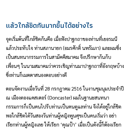
แล้วใกล้ชิดกันมากขึ้นได้อย่างไร
จุดเริ่มต้นที่ใกล้ชิดกันคือ เมื่อฟังปาฐกถาของท่านที่เยอรมนี
แล้วประทับใจ ท่านสภานายก (อมรศักดิ์ นพรัมภา) และผมซึ่ง
เป็นสนทนากรรมการในสามัคคีสมาคม จึงปรึกษากันกับ
เพื่อนๆ ในนามสมาคมว่าควรเชิญท่านมาปาฐกถาที่อังกฤษบ้าง
ซึ่งท่านก็เมตตาสนองตอบอย่างดี
ตอนจัดงานเมื่อวันที่ 28 กรกฎาคม 2516 ในงานชุมนุมประจำปี
ณ เมืองดองแคสเตอร์ (Doncaster) ผมในฐานะสนทนา
กรรมการก็เป็นคนไปรับท่านเป็นคนดูแลท่าน จึงได้อยู่ใกล้ชิด
พอใกล้ชิดได้วันสองวันท่านผู้หญิงพูนศุขเป็นคนเริ่มว่า อย่า
เรียกท่านผู้หญิงเลย ให้เรียก ‘คุณป้า’ เมื่อเป็นดังนี้ก็ต้องเรียก