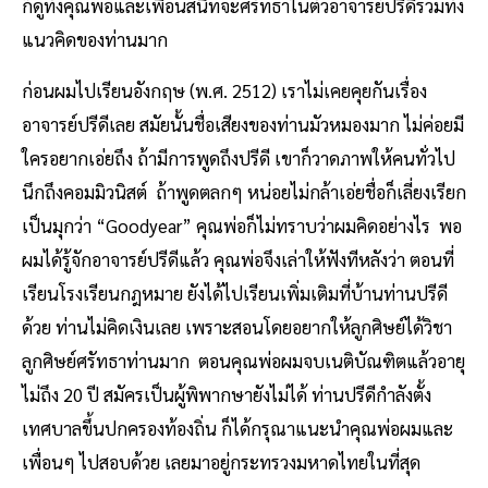
ก็ดูทั้งคุณพ่อและเพื่อนสนิทจะศรัทธาในตัวอาจารย์ปรีดีรวมทั้ง
แนวคิดของท่านมาก
ก่อนผมไปเรียนอังกฤษ (พ.ศ. 2512) เราไม่เคยคุยกันเรื่อง
อาจารย์ปรีดีเลย สมัยนั้นชื่อเสียงของท่านมัวหมองมาก ไม่ค่อยมี
ใครอยากเอ่ยถึง ถ้ามีการพูดถึงปรีดี เขาก็วาดภาพให้คนทั่วไป
นึกถึงคอมมิวนิสต์ ถ้าพูดตลกๆ หน่อยไม่กล้าเอ่ยชื่อก็เลี่ยงเรียก
เป็นมุกว่า “Goodyear” คุณพ่อก็ไม่ทราบว่าผมคิดอย่างไร พอ
ผมได้รู้จักอาจารย์ปรีดีแล้ว คุณพ่อจึงเล่าให้ฟังทีหลังว่า ตอนที่
เรียนโรงเรียนกฎหมาย ยังได้ไปเรียนเพิ่มเติมที่บ้านท่านปรีดี
ด้วย ท่านไม่คิดเงินเลย เพราะสอนโดยอยากให้ลูกศิษย์ได้วิชา
ลูกศิษย์ศรัทธาท่านมาก ตอนคุณพ่อผมจบเนติบัณฑิตแล้วอายุ
ไม่ถึง 20 ปี สมัครเป็นผู้พิพากษายังไม่ได้ ท่านปรีดีกำลังตั้ง
เทศบาลขึ้นปกครองท้องถิ่น ก็ได้กรุณาแนะนำคุณพ่อผมและ
เพื่อนๆ ไปสอบด้วย เลยมาอยู่กระทรวงมหาดไทยในที่สุด