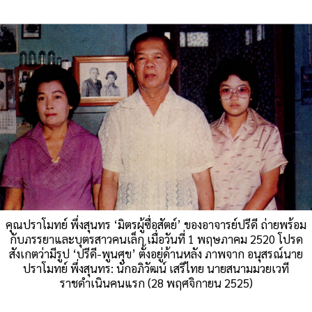
คุณปราโมทย์ พึ่งสุนทร ‘มิตรผู้ซื่อสัตย์’ ของอาจารย์ปรีดี ถ่ายพร้อม
กับภรรยาและบุตรสาวคนเล็ก เมื่อวันที่ 1 พฤษภาคม 2520 โปรด
สังเกตว่ามีรูป ‘ปรีดี-พูนศุข’ ตั้งอยู่ด้านหลัง ภาพจาก อนุสรณ์นาย
ปราโมทย์ พึ่งสุนทร: นักอภิวัฒน์ เสรีไทย นายสนามมวยเวที
ราชดำเนินคนแรก (28 พฤศจิกายน 2525)