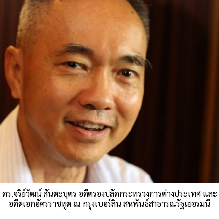
ดร.จริย์วัฒน์ สันตะบุตร อดีตรองปลัดกระทรวงการต่างประเทศ และ
อดีตเอกอัครราชทูต ณ กรุงเบอร์ลิน สหพันธ์สาธารณรัฐเยอรมนี