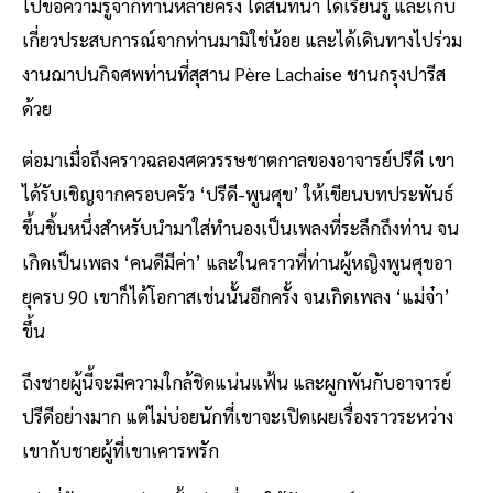
ไปขอความรู้จากท่านหลายครั้ง ได้สนทนา ได้เรียนรู้ และเก็บ
เกี่ยวประสบการณ์จากท่านมามิใช่น้อย และได้เดินทางไปร่วม
งานฌาปนกิจศพท่านที่สุสาน Père Lachaise ชานกรุงปารีส
ด้วย
ต่อมาเมื่อถึงคราวฉลองศตวรรษชาตกาลของอาจารย์ปรีดี เขา
ได้รับเชิญจากครอบครัว ‘ปรีดี-พูนศุข’ ให้เขียนบทประพันธ์
ขึ้นชิ้นหนึ่งสำหรับนำมาใส่ทำนองเป็นเพลงที่ระลึกถึงท่าน จน
เกิดเป็นเพลง ‘คนดีมีค่า’ และในคราวที่ท่านผู้หญิงพูนศุขอา
ยุครบ 90 เขาก็ได้โอกาสเช่นนั้นอีกครั้ง จนเกิดเพลง ‘แม่จ๋า’
ขึ้น
ถึงชายผู้นี้จะมีความใกล้ชิดแน่นแฟ้น และผูกพันกับอาจารย์
ปรีดีอย่างมาก แต่ไม่บ่อยนักที่เขาจะเปิดเผยเรื่องราวระหว่าง
เขากับชายผู้ที่เขาเคารพรัก