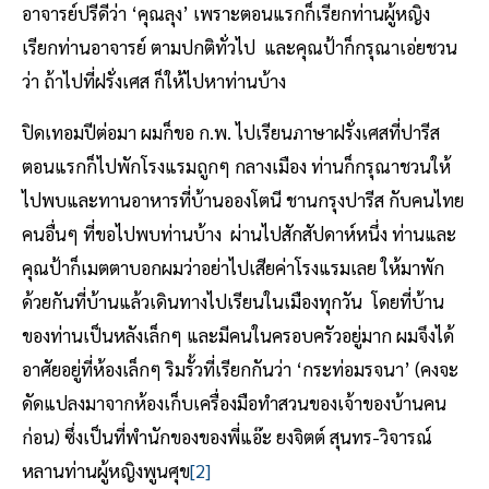
อาจารย์ปรีดีว่า ‘คุณลุง’ เพราะตอนแรกก็เรียกท่านผู้หญิง
เรียกท่านอาจารย์ ตามปกติทั่วไป และคุณป้าก็กรุณาเอ่ยชวน
ว่า ถ้าไปที่ฝรั่งเศส ก็ให้ไปหาท่านบ้าง
ปิดเทอมปีต่อมา ผมก็ขอ ก.พ. ไปเรียนภาษาฝรั่งเศสที่ปารีส
ตอนแรกก็ไปพักโรงแรมถูกๆ กลางเมือง ท่านก็กรุณาชวนให้
ไปพบและทานอาหารที่บ้านอองโตนี ชานกรุงปารีส กับคนไทย
คนอื่นๆ ที่ขอไปพบท่านบ้าง ผ่านไปสักสัปดาห์หนึ่ง ท่านและ
คุณป้าก็เมตตาบอกผมว่าอย่าไปเสียค่าโรงแรมเลย ให้มาพัก
ด้วยกันที่บ้านแล้วเดินทางไปเรียนในเมืองทุกวัน โดยที่บ้าน
ของท่านเป็นหลังเล็กๆ และมีคนในครอบครัวอยู่มาก ผมจึงได้
อาศัยอยู่ที่ห้องเล็กๆ ริมรั้วที่เรียกกันว่า ‘กระท่อมรจนา’ (คงจะ
ดัดแปลงมาจากห้องเก็บเครื่องมือทำสวนของเจ้าของบ้านคน
ก่อน) ซึ่งเป็นที่พำนักของของพี่แอ๊ะ ยงจิตต์ สุนทร-วิจารณ์
หลานท่านผู้หญิงพูนศุข
[2]