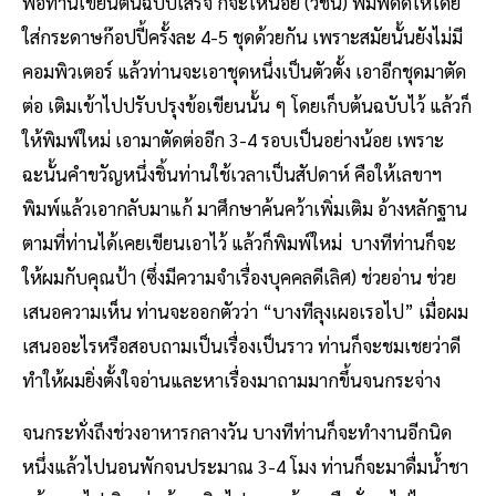
พอท่านเขียนต้นฉบับเสร็จ ก็จะให้น้อย (วิชินี) พิมพ์ดีดให้โดย
ใส่กระดาษก๊อปปี้ครั้งละ 4-5 ชุดด้วยกัน เพราะสมัยนั้นยังไม่มี
คอมพิวเตอร์ แล้วท่านจะเอาชุดหนึ่งเป็นตัวตั้ง เอาอีกชุดมาตัด
ต่อ เติมเข้าไปปรับปรุงข้อเขียนนั้น ๆ โดยเก็บต้นฉบับไว้ แล้วก็
ให้พิมพ์ใหม่ เอามาตัดต่ออีก 3-4 รอบเป็นอย่างน้อย เพราะ
ฉะนั้นคำขวัญหนึ่งชิ้นท่านใช้เวลาเป็นสัปดาห์ คือให้เลขาฯ
พิมพ์แล้วเอากลับมาแก้ มาศึกษาค้นคว้าเพิ่มเติม อ้างหลักฐาน
ตามที่ท่านได้เคยเขียนเอาไว้ แล้วก็พิมพ์ใหม่ บางทีท่านก็จะ
ให้ผมกับคุณป้า (ซึ่งมีความจำเรื่องบุคคลดีเลิศ) ช่วยอ่าน ช่วย
เสนอความเห็น ท่านจะออกตัวว่า “บางทีลุงเผอเรอไป” เมื่อผม
เสนออะไรหรือสอบถามเป็นเรื่องเป็นราว ท่านก็จะชมเชยว่าดี
ทำให้ผมยิ่งตั้งใจอ่านและหาเรื่องมาถามมากขึ้นจนกระจ่าง
จนกระทั่งถึงช่วงอาหารกลางวัน บางทีท่านก็จะทำงานอีกนิด
หนึ่งแล้วไปนอนพักจนประมาณ 3-4 โมง ท่านก็จะมาดื่มน้ำชา