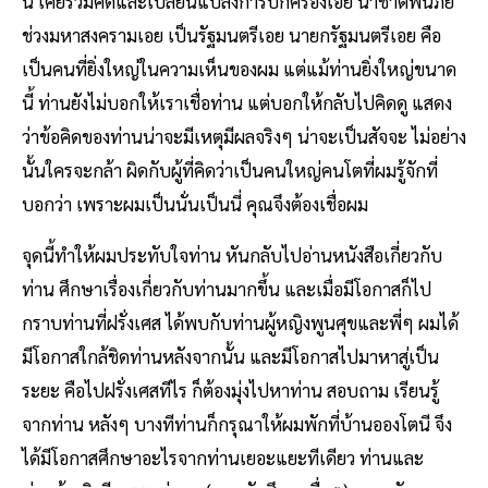
นี้ เคยร่วมคิดและเปลี่ยนแปลงการปกครองเอย นำชาติพ้นภัย
ช่วงมหาสงครามเอย เป็นรัฐมนตรีเอย นายกรัฐมนตรีเอย คือ
เป็นคนที่ยิ่งใหญ่ในความเห็นของผม แต่แม้ท่านยิ่งใหญ่ขนาด
นี้ ท่านยังไม่บอกให้เราเชื่อท่าน แต่บอกให้กลับไปคิดดู แสดง
ว่าข้อคิดของท่านน่าจะมีเหตุมีผลจริงๆ น่าจะเป็นสัจจะ ไม่อย่าง
นั้นใครจะกล้า ผิดกับผู้ที่คิดว่าเป็นคนใหญ่คนโตที่ผมรู้จักที่
บอกว่า เพราะผมเป็นนั่นเป็นนี่ คุณจึงต้องเชื่อผม
จุดนี้ทำให้ผมประทับใจท่าน หันกลับไปอ่านหนังสือเกี่ยวกับ
ท่าน ศึกษาเรื่องเกี่ยวกับท่านมากขึ้น และเมื่อมีโอกาสก็ไป
กราบท่านที่ฝรั่งเศส ได้พบกับท่านผู้หญิงพูนศุขและพี่ๆ ผมได้
มีโอกาสใกล้ชิดท่านหลังจากนั้น และมีโอกาสไปมาหาสู่เป็น
ระยะ คือไปฝรั่งเศสทีไร ก็ต้องมุ่งไปหาท่าน สอบถาม เรียนรู้
จากท่าน หลังๆ บางทีท่านก็กรุณาให้ผมพักที่บ้านอองโตนี จึง
ได้มีโอกาสศึกษาอะไรจากท่านเยอะแยะทีเดียว ท่านและ