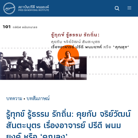
ข้าม
ไป
ยัง
เนื้อหา
หลัก
บทความ
•
บทสัมภาษณ์
รู้ทุกข์ รู้ธรรม รักถิ่น: คุยกับ จริย์วัฒน์
สันตะบุตร เรื่องอาจารย์ ปรีดี พนม
ยงค์ หรือ ‘คุณลุง’