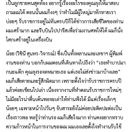
เป็นลูกชายคนสุดท้อง อยากรู้เรื่องอะไรของคุณลุงให้มาสอบ
ถามผมได้ ตอนนั้นผมก็งงๆ ว่าทำไมมีผู้ใหญ่มาทักทายเรา
บ่อยๆ รับราชการอยู่ไม่ทันครบปีก็ได้ข่าวการเสียชีวิตของท่าน
ผมเศร้ามาก และรีบบินไปปารีสเพื่อร่วมงานศพให้ได้ ผมก็นั่ง
โศกเศร้าอยู่ในเครื่องบิน
น้อย (วิชินี สุนทร-วิจารณ์) ซึ่งเป็นทั้งหลานและเลขาฯ ผู้พิมพ์
งานของท่าน บอกกับผมตอนที่เดินทางไปถึงว่า “เธอทำบาปมา
กนะแต๊ก คุณลุงรอจดหมายเธอ แต่เธอไม่ส่งข่าวมาบ้างเลย”
ผมก็เสียดายและรู้สึกผิดมาก เพราะตั้งใจว่ารับราชการครบปี
แล้วค่อยเขียนไปเล่า เนื่องจากงานที่ทำตอนรับราชการใหม่ๆ
ไม่มีอะไรน่าตื่นเต้นพอจะเล่าให้ท่านฟังได้ มีแต่เรื่องเล็กๆ
น้อยๆ เฉพาะหน้าไปวันๆ จับสาระยังไม่ค่อยปะติดปะต่อเป็น
เรื่องราวพอ พอรู้ว่าท่านรอ ผมก็เสียใจมาก ท่านคงอยากทราบ
ความก้าวหน้าในการงานของผม ผมเองเลยตั้งใจทำงานรับใช้