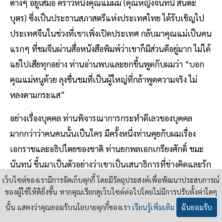
ต่างๆ อยู่เสมอ คราวหนึ่งคุณแม่ผม (คุณหญิงจันทนี สันตะ
บุตร) ซึ่งเป็นประธานสภาสตรีแห่งประเทศไทย ได้รับเชิญไป
ประเทศจีนในช่วงที่เขาเพิ่งเปิดประเทศ กลับมาคุณแม่เป็นคน
แรกๆ ที่ชมจีนผ่านสื่อหนังสือพิมพ์ว่าเขาก็มีส่วนดีอยู่มาก ไม่ได้
แย่ไปเสียทุกอย่าง ท่านอ่านพบและยกขึ้นพูดกับผมว่า “บอก
คุณแม่หนูด้วย ลุงชื่นชมที่เป็นผู้ใหญ่ที่กล้าพูดความจริง ไม่
หลงตามกระแส”
อย่างเรื่องบุคคล ท่านพิจารณาการกระทำดีเลวของบุคคล
มากกว่าว่าคนคนนั้นเป็นใคร มีครั้งหนึ่งท่านคุยกับผมเรื่อง
เอกราชและอธิปไตยของชาติ ท่านยกพลเอกเกรียงศักดิ์ ชมะ
นันทน์ ขึ้นมาเป็นตัวอย่างว่าเขาเป็นเสนาธิการที่ช่างคิดและรัก
ชาติจริงๆ โดยเล่าว่าฝ่ายจีนเคยมาบอกพลเอกเกรียงศักดิ์ว่าถ้า
เว็บไซต์ของเรามีการจัดเก็บคุกกี้ โดยมีวัตถุประสงค์เพื่อพัฒนาประสบการณ์
ของผู้ใช้ให้ดียิ่งขึ้น หากคุณเรียกดูเว็บไซต์ต่อไปโดยไม่มีการปรับตั้งค่าใดๆ
ไทยรบกับเวียดนาม ไม่ต้องกลัว จีนจะช่วยไทย พลเอก
นั้น แสดงว่าคุณยอมรับนโยบายคุกกี้ของเรา
เรียนรู้เพิ่มเติม
ฉันยอมรับ
เกรียงศักดิ์ได้กล่าวขอบคุณฝ่ายจีน และว่าถ้าจีนมีอิทธิพลและ