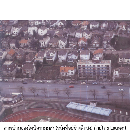
ภาพบ้านอองโตนีจากมุมสูง (หลังที่อยู่ข้างตึกสูง) ถ่ายโดย Laurent