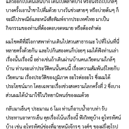
แล้วออกไปเดินเล่นบ้าง เดินไปตลาดบ้าง หรือนั่งรถไปไกลๆ
บางครั้งเอาน้ำชาไปดื่มด้วย บางวันช่วงสายๆ หรือบ่ายต้นๆ ก็
จะมีไปรษณีย์และหนังสือพิมพ์จากประเทศไทย มาเป็น
กิจกรรมของท่านที่ต้องตอบจดหมาย หรือต้องทำต่อ
ผมโชคดีที่มีโอกาสพาท่านเดินไปสวนสาธารณะ ไปที่โน่นที่นี่
หลายครั้งด้วยกัน และไปกันสองคนก็บ่อยๆ ผมได้ฟังท่านเล่า
เรื่องนั้นเรื่องนี้ อย่างเช่นถ้าเดินผ่านบ้านคนเวียดนามใกล้ๆ
บ้าน ท่านจะเล่าประวัติคนนั้นคนนี้ เรื่องความสัมพันธ์ไทยกับ
เวียดนาม เรื่องประวัติของภูมิภาค อะไรต่ออะไร ซึ่งผมได้
ประโยชน์มาก โดยเฉพาะเรื่องช่วงสงครามโลกครั้งที่ 2 ซึ่งบาง
ส่วนผมได้นำมาใช้ในวิทยานิพนธ์ของผมด้วย
กลับมาเย็นๆ ประมาณ 6 โมง ท่านก็อาบน้ำอาบท่า รับ
ประทานอาหารเย็น คุยเรื่องโน้นเรื่องนี้ ฟังวิทยุบ้าง ดูโทรทัศน์
บ้าง เช่น ดูโทรทัศน์ช่องที่ฉายหนังจักรๆ วงศ์ๆ ของฝรั่งยุโรป