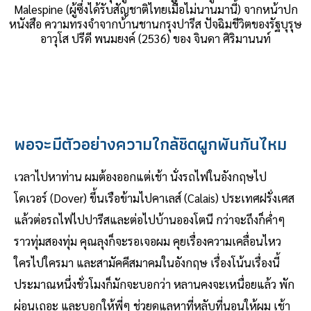
Malespine (ผู้ซึ่งได้รับสัญชาติไทยเมื่อไม่นานมานี้) จากหน้าปก
หนังสือ ความทรงจำจากบ้านชานกรุงปารีส ปัจฉิมชีวิตของรัฐบุรุษ
อาวุโส ปรีดี พนมยงค์ (2536) ของ จินดา ศิริมานนท์
พอจะมีตัวอย่างความใกล้ชิดผูกพันกันไหม
เวลาไปหาท่าน ผมต้องออกแต่เช้า นั่งรถไฟในอังกฤษไป
โดเวอร์ (Dover) ขึ้นเรือข้ามไปคาเลส์ (Calais) ประเทศฝรั่งเศส
แล้วต่อรถไฟไปปารีสและต่อไปบ้านอองโตนี กว่าจะถึงก็ค่ำๆ
ราวทุ่มสองทุ่ม คุณลุงก็จะรอเจอผม คุยเรื่องความเคลื่อนไหว
ใครไปใครมา และสามัคคีสมาคมในอังกฤษ เรื่องโน้นเรื่องนี้
ประมาณหนึ่งชั่วโมงก็มักจะบอกว่า หลานคงจะเหนื่อยแล้ว พัก
ผ่อนเถอะ และบอกให้พี่ๆ ช่วยดูแลหาที่หลับที่นอนให้ผม เช้า