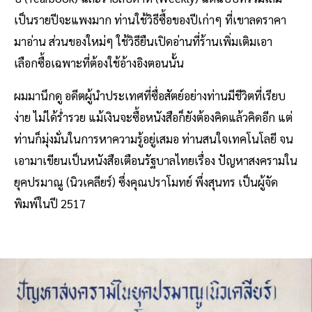
เป็นรายปีจะแพงมาก ท่านใช้วิธีซื้อของปีเก่าๆ ที่เขาลดราคา
มาอ่าน ส่วนของใหม่ๆ ใช้วิธียืนเปิดอ่านที่ร้านเพิ่มเติมเอา
เลือกซื้อเฉพาะที่ต้องใช้อ้างอิงตอนนั้น
ผมมานึกดู อดีตผู้นำประเทศที่ซื่อสัตย์อย่างท่านมีชีวิตที่เรียบ
ง่าย ไม่ได้ร่ำรวย แม้เงินจะซื้อหนังสือก็ยังต้องคิดแล้วคิดอีก แต่
ท่านก็มุ่งมั่นในการหาความรู้อยู่เสมอ ท่านสนใจเทคโนโลยี จน
เอามาเขียนเป็นหนังสือเตือนรัฐบาลไทยเรื่อง ปัญหาสงครามใน
ยุคปรมาณู (นิวเคลียร์) ซึ่งคุณปราโมทย์ พึ่งสุนทร เป็นผู้จัด
พิมพ์ในปี 2517