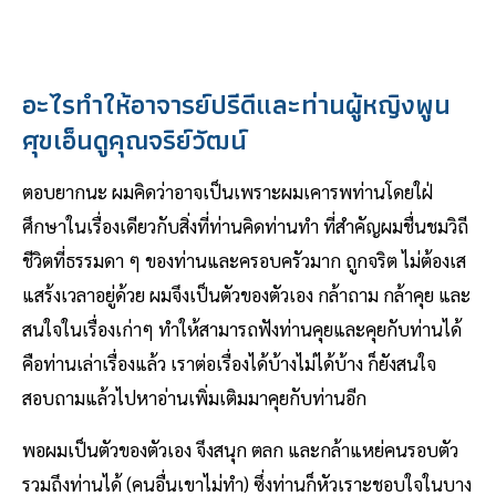
อะไรทำให้อาจารย์ปรีดีและท่านผู้หญิงพูน
ศุขเอ็นดูคุณจริย์วัฒน์
ตอบยากนะ ผมคิดว่าอาจเป็นเพราะผมเคารพท่านโดยใฝ่
ศึกษาในเรื่องเดียวกับสิ่งที่ท่านคิดท่านทำ ที่สำคัญผมชื่นชมวิถี
ชีวิตที่ธรรมดา ๆ ของท่านและครอบครัวมาก ถูกจริต ไม่ต้องเส
แสร้งเวลาอยู่ด้วย ผมจึงเป็นตัวของตัวเอง กล้าถาม กล้าคุย และ
สนใจในเรื่องเก่าๆ ทำให้สามารถฟังท่านคุยและคุยกับท่านได้
คือท่านเล่าเรื่องแล้ว เราต่อเรื่องได้บ้างไม่ได้บ้าง ก็ยังสนใจ
สอบถามแล้วไปหาอ่านเพิ่มเติมมาคุยกับท่านอีก
พอผมเป็นตัวของตัวเอง จึงสนุก ตลก และกล้าแหย่คนรอบตัว
รวมถึงท่านได้ (คนอื่นเขาไม่ทำ) ซึ่งท่านก็หัวเราะชอบใจในบาง