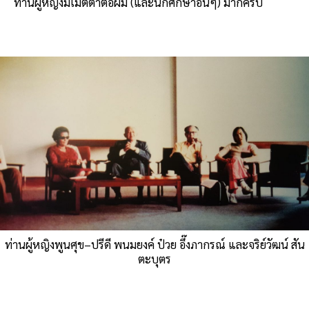
ท่านผู้หญิงมีเมตตาต่อผม (และนักศึกษาอื่นๆ) มากครับ
ท่านผู้หญิงพูนศุข–ปรีดี พนมยงค์ ป๋วย อึ๊งภากรณ์ และจริย์วัฒน์ สัน
ตะบุตร