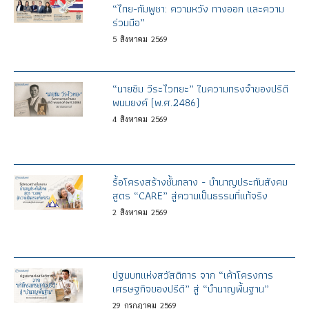
“ไทย-กัมพูชา: ความหวัง ทางออก และความ
ร่วมมือ”
5
สิงหาคม
2569
“นายซิม วีระไวทยะ” ในความทรงจำของปรีดี
พนมยงค์ (พ.ศ.2486)
4
สิงหาคม
2569
รื้อโครงสร้างชั้นกลาง - บำนาญประกันสังคม
สูตร “CARE” สู่ความเป็นธรรมที่แท้จริง
2
สิงหาคม
2569
ปฐมบทแห่งสวัสดิการ จาก “เค้าโครงการ
เศรษฐกิจของปรีดี” สู่ “บำนาญพื้นฐาน”
29
กรกฎาคม
2569