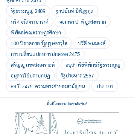
พุทธศักราช 2475
รัฐธรรมนูญ 2489
ฐาปนันท์ นิพิฏฐกุล
นริศ จรัสจรรยาวงศ์
จอมพล ป. พิบูลสงคราม
พิพัฒน์คณะราษฎรศึกษา
100 ปีชาตกาล รัฐบุรุษอาวุโส
ปรีดี พนมยงค์
การเปลี่ยนแปลงการปกครอง 2475
ศรัญญู เทพสงเคราะห์
อนุสาวรีย์พิทักษ์รัฐธรรมนูญ
อนุสาวรีย์ปราบกบฏ
รัฐประหาร 2557
88 ปี 2475: ความทรงจำของสามัญชน
The 101
พื้นที่โฆษณา/ประชาสัมพันธ์