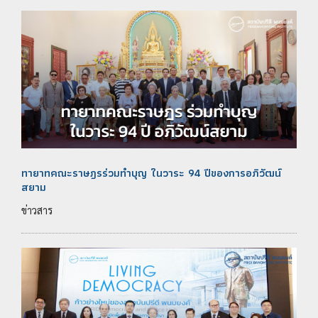
ทายาทคณะราษฎรร่วมทำบุญ ในวาระ 94 ปีของการอภิวัฒน์
สยาม
ข่าวสาร