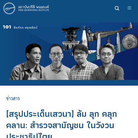
ข้าม
ไป
ยัง
เนื้อหา
หลัก
ข่าวสาร
[สรุปประเด็นเสวนา] ล้ม ลุก คลุก
คลาน: สำรวจสามัญชน ในวังวน
ประชาธิปไตย