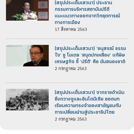
[สรุปประเด็นเสวนา] ประธาน
กรรมการบริหารสถาบันปรีดี
แนะแนวทางออกจากวิกฤตการณ์
ทางการเมือง
17
สิงหาคม
2563
[สรุปประเด็นเสวนา] ‘อนุสรณ์ ธรรม
ใจ’ ชู โมเดล ‘สมุดปกเหลือง’ แก้พิษ
เศรษฐกิจ ชี้ ‘ปรีดี’ คือ มันสมองชาติ
2
กรกฎาคม
2563
[สรุปประเด็นเสวนา] จากราชดำเนิน
ถึงกวางจูและอินโดนีเซีย ถอดบท
เรียนความทรงจำของสามัญชนกับ
การเปลี่ยนผ่านสู่ประชาธิปไตย
2
กรกฎาคม
2563