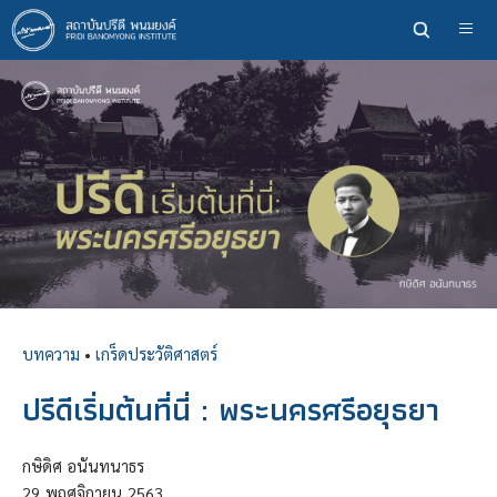
ข้าม
ไป
ยัง
เนื้อหา
หลัก
บทความ
•
เกร็ดประวัติศาสตร์
ปรีดีเริ่มต้นที่นี่ : พระนครศรีอยุธยา
กษิดิศ อนันทนาธร
29
พฤศจิกายน
2563