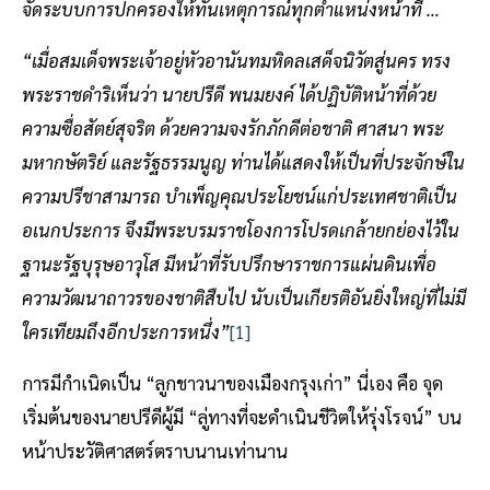
จัดระบบการปกครองให้ทันเหตุการณ์ทุกตำแหน่งหน้าที่ …
“เมื่อสมเด็จพระเจ้าอยู่หัวอานันทมหิดลเสด็จนิวัตสู่นคร ทรง
พระราชดำริเห็นว่า นายปรีดี พนมยงค์ ได้ปฏิบัติหน้าที่ด้วย
ความซื่อสัตย์สุจริต ด้วยความจงรักภักดีต่อชาติ ศาสนา พระ
มหากษัตริย์ และรัฐธรรมนูญ ท่านได้แสดงให้เป็นที่ประจักษ์ใน
ความปรีชาสามารถ บำเพ็ญคุณประโยชน์แก่ประเทศชาติเป็น
อเนกประการ จึงมีพระบรมราชโองการโปรดเกล้ายกย่องไว้ใน
ฐานะรัฐบุรุษอาวุโส มีหน้าที่รับปรึกษาราชการแผ่นดินเพื่อ
ความวัฒนาถาวรของชาติสืบไป นับเป็นเกียรติอันยิ่งใหญ่ที่ไม่มี
ใครเทียมถึงอีกประการหนึ่ง”
[1]
การมีกำเนิดเป็น “ลูกชาวนาของเมืองกรุงเก่า” นี่เอง คือ จุด
เริ่มต้นของนายปรีดีผู้มี “ลู่ทางที่จะดำเนินชีวิตให้รุ่งโรจน์” บน
หน้าประวัติศาสตร์ตราบนานเท่านาน