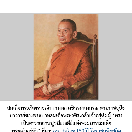
สมเด็จพระสังฆราชเจ้า กรมหลวงชินวราลงกรณ พระราชอุปัธ
ยาจารย์ของพระบาทสมเด็จพระวชิรเกล้าเจ้าอยู่หัว ผู้ “ทรง
เป็นคารวสถานปูชนียเจดีย์แห่งพระบาทสมเด็จ
พระเจ้าอยู่หัว” ที่มา:
เพจ สมโภช 150 ปี วัดราชบพิธสถิต