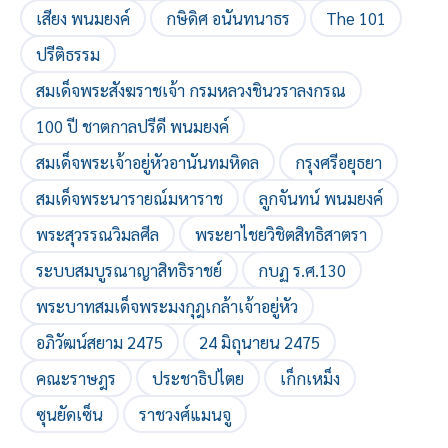
เสียง พนมยงค์
กษิดิศ อนันทนาธร
The 101
ปรีติธรรม
สมเด็จพระสังฆราชเจ้า กรมหลวงชินวราลงกรณ
100 ปี ชาตกาลปรีดี พนมยงค์
สมเด็จพระเจ้าอยู่หัวอานันทมหิดล
กรุงศรีอยุธยา
สมเด็จพระนารายณ์มหาราช
ลูกจันทน์ พนมยงค์
พระสุวรรณวิมลศีล
พระยาไชยวิชิตสิทธิสาตรา
ระบบสมบูรณาญาสิทธิราชย์
กบฏ ร.ศ.130
พระบาทสมเด็จพระมงกุฎเกล้าเจ้าอยู่หัว
อภิวัฒน์สยาม 2475
24 มิถุนายน 2475
คณะราษฎร
ประชาธิปไตย
เก็กเหม็ง
ซุนยัดเซ็น
ราชวงศ์แมนจู