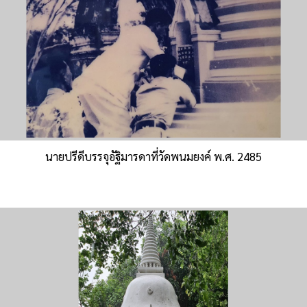
นายปรีดีบรรจุอัฐิมารดาที่วัดพนมยงค์ พ.ศ. 2485