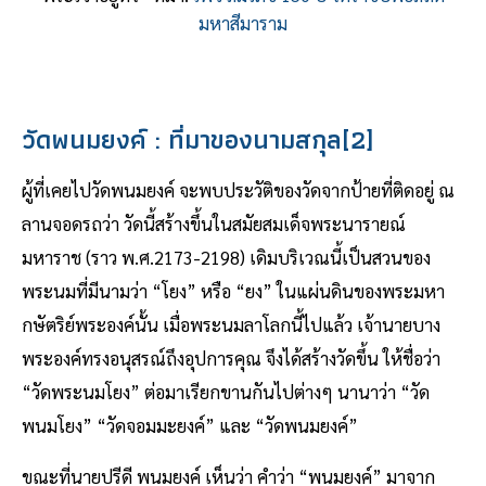
มหาสีมาราม
วัดพนมยงค์ : ที่มาของนามสกุล
[2]
ผู้ที่เคยไปวัดพนมยงค์ จะพบประวัติของวัดจากป้ายที่ติดอยู่ ณ
ลานจอดรถว่า วัดนี้สร้างขึ้นในสมัยสมเด็จพระนารายณ์
มหาราช (ราว พ.ศ.2173-2198) เดิมบริเวณนี้เป็นสวนของ
พระนมที่มีนามว่า “โยง” หรือ “ยง” ในแผ่นดินของพระมหา
กษัตริย์พระองค์นั้น เมื่อพระนมลาโลกนี้ไปแล้ว เจ้านายบาง
พระองค์ทรงอนุสรณ์ถึงอุปการคุณ จึงได้สร้างวัดขึ้น ให้ชื่อว่า
“วัดพระนมโยง” ต่อมาเรียกขานกันไปต่างๆ นานาว่า “วัด
พนมโยง” “วัดจอมมะยงค์” และ “วัดพนมยงค์”
ขณะที่นายปรีดี พนมยงค์ เห็นว่า คำว่า “พนมยงค์” มาจาก