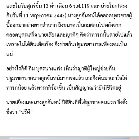
และในวันศุกร์ขึ้น 13 ค่ำ เดือน 6 ร.ศ.119 เวลาบ่ายโมง (ตรง
กับวันที่ 11 พฤษภาคม 2443) นางลูกจันทน์ได้คลอดบุตรชายผู้
นี้ออกมาอย่างยากลำบาก ถึงขนาดเป็นลมสลบไปหลังจาก
คลอดบุตรเสร็จ นายเสียงและญาติๆ คิดว่าทารกนั้นตายไปแล้ว
เพราะไม่ได้ยินเสียงร้อง จึงช่วยกันปฐมพยาบาลเพียงคนเป็น
แม่
อย่างไรก็ดี กิม บุตรนางแฟง เห็นว่าญาติผู้ใหญ่ช่วยกัน
ปฐมพยาบาลนางลูกจันทน์มากพอแล้ว เธอจึงหันมาเอาใจใส่
ทารกน้อย แล้วทารกก็ร้องขึ้น เป็นสัญญาณว่ายังมีชีวิตอยู่
นายเสียงและนางลูกจันทน์ ปีติยินดีที่ได้ลูกชายคนแรก จึงตั้ง
ชื่อว่า “ปรีดี”