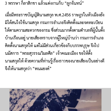
3 พรรษา ก็ลาสิกขา แล้วแต่งงานกับ “ลูกจันทน์”
เมื่อมีพระราชบัญญัตินามสกุล พ.ศ.2456 ราษฎรในหัวเมืองยัง
มิได้สนใจใช้นามสกุล กรมการอำเภอจึงคิดตั้งและจดทะเบียน
ให้ตามความสะดวกของกรม ซึ่งส่วนมากตั้งตามตำบลที่ผู้นั้นตั้ง
บ้านเรือนอยู่ นายเสียงทราบจากผู้ใหญ่บ้านว่า กรมการอำเภอ
คิดตั้งนามสกุลให้ แต่ไม่มีส่วนเกี่ยวข้องกับบรรพบุรุษ จึงไป
นมัสการ “พระสุวรรณวิมลศีล” เจ้าคณะเมือง ขอให้ตั้ง
นามสกุลให้ ด้วยความที่ท่านรู้เรื่องราวของนายเสียงเป็นอย่างดี
จึงให้นามสกุลว่า “พนมยงค์”