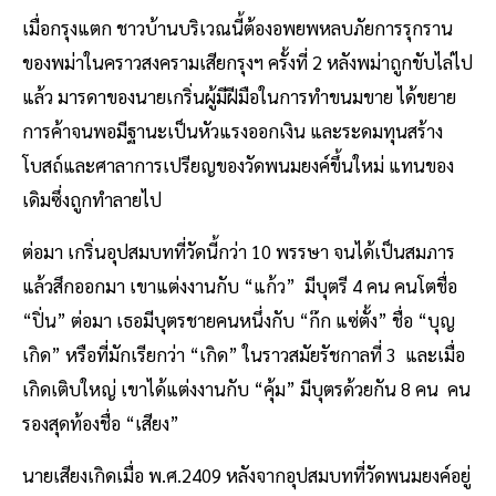
เมื่อกรุงแตก ชาวบ้านบริเวณนี้ต้องอพยพหลบภัยการรุกราน
ของพม่าในคราวสงครามเสียกรุงฯ ครั้งที่ 2 หลังพม่าถูกขับไล่ไป
แล้ว มารดาของนายเกริ่นผู้มีฝีมือในการทำขนมขาย ได้ขยาย
การค้าจนพอมีฐานะเป็นหัวแรงออกเงิน และระดมทุนสร้าง
โบสถ์และศาลาการเปรียญของวัดพนมยงค์ขึ้นใหม่ แทนของ
เดิมซึ่งถูกทำลายไป
ต่อมา เกริ่นอุปสมบทที่วัดนี้กว่า 10 พรรษา จนได้เป็นสมภาร
แล้วสึกออกมา เขาแต่งงานกับ “แก้ว” มีบุตรี 4 คน คนโตชื่อ
“ปิ่น” ต่อมา เธอมีบุตรชายคนหนึ่งกับ “ก๊ก แซ่ตั้ง” ชื่อ “บุญ
เกิด” หรือที่มักเรียกว่า “เกิด” ในราวสมัยรัชกาลที่ 3 และเมื่อ
เกิดเติบใหญ่ เขาได้แต่งงานกับ “คุ้ม” มีบุตรด้วยกัน 8 คน คน
รองสุดท้องชื่อ “เสียง”
นายเสียงเกิดเมื่อ พ.ศ.2409 หลังจากอุปสมบทที่วัดพนมยงค์อยู่