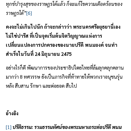
ทุกข์บำรุงสุขของราษฎรได้แล้ว ก็จะแก้ไขความเดือดร้อนของ
ราษฎรได้”
[6]
คงจะไม่เกินไปนัก ถ้าจะกล่าวว่า พระนครศรีอยุธยานี่เอง
ไม่ใช่ปารีส ที่เป็นจุดเริ่มต้นจิตวิญญาณแห่งการ
เปลี่ยนแปลงการปกครองของนายปรีดี พนมยงค์ จนทำ
สำเร็จในวันที่ 24 มิถุนายน 2475
อย่างไรก็ดี พัฒนาการของประชาธิปไตยไทยที่ล้มลุกคลุกคลาน
มากว่า 8 ทศวรรษ ยังเป็นภารกิจที่ท้าทายให้พวกเราอนุชนรุ่น
หลัง สืบสาน รักษา และต่อยอด สืบไป
อ้างอิง
[1]
ปรีติธรรม: รวมธรรมทัศน์ของพระมหาเถระต่อปรีดี พนม