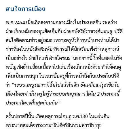
สนใจการเมือง
พ.ศ.2454 เมื่อเกิดสงครามกลางเมืองในประเทศจีน ระหว่าง
ฝ่ายเก็กเหม็งของซุนยัดเซ็นกับฝ่ายกษัตริย์ราชวงศ์แมนจู ปรีดี
สนใจติดตามข่าวอยู่เสมอ เพราะครูหัวก้าวหน้าบางท่านได้นำ
ข่าวที่ลงในหนังสือพิมพ์มาวิจารณ์ให้นักเรียนฟังว่าเหตุการณ์
เป็นอย่างไร ฝ่ายใดแพ้ ฝ่ายใดชนะ นอกจากนี้ งิ้วที่แสดงในวัด
พนัญเชิงยังเปลี่ยนเนื้อหาไปเล่นเรื่องเก็กเหม็งด้วย ทำให้คนดู
เห็นเป็นการสนุก ในเวลานั้นครูที่ก้าวหน้าถึงกับเปรยกับปรีดี
ว่า
“ระบบสมบูรณาฯ ก็สิ้นไปแล้วในจีน ยังเหลือแต่รุสเซียกับ
เมืองไทยเท่านั้น ครูไม่รู้ว่าระบบสมบูรณาฯ ใดใน 2 ประเทศนี้
ประเทศใดจะสิ้นสุดก่อนกัน”
ครั้นปลายปีนั้น เกิดเหตุการณ์กบฏ ร.ศ.130 ในแผ่นดิน
พระบาทสมเด็จพระรามาธิบดีศรีสินทรมหาวชิราวุธ