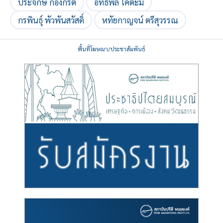
ประจักษ์ ก้องกีรติ
อิทธิพล โคตะมี
กรพินธุ์ พัวพันสวัสดิ์
หทัยกาญจน์ ตรีสุวรรณ
พื้นที่โฆษณา/ประชาสัมพันธ์