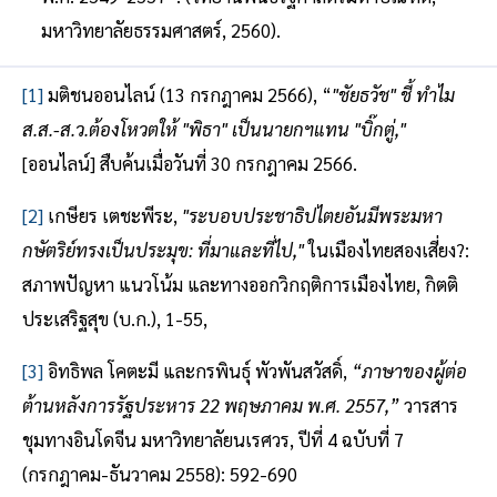
มหาวิทยาลัยธรรมศาสตร์, 2560).
[1]
มติชนออนไลน์ (13 กรกฎาคม 2566), “
"ชัยธวัช" ชี้ ทำไม
ส.ส.-ส.ว.ต้องโหวตให้ "พิธา" เป็นนายกฯแทน "บิ๊กตู่,"
[ออนไลน์] สืบค้นเมื่อวันที่ 30 กรกฎาคม 2566.
[2]
เกษียร เตชะพีระ,
"ระบอบประชาธิปไตยอันมีพระมหา
กษัตริย์ทรงเป็นประมุข: ที่มาและที่ไป,"
ในเมืองไทยสองเสี่ยง?:
สภาพปัญหา แนวโน้ม และทางออกวิกฤติการเมืองไทย, กิตติ
ประเสริฐสุข (บ.ก.), 1-55,
[3]
อิทธิพล โคตะมี และกรพินธุ์ พัวพันสวัสดิ์,
“ภาษาของผู้ต่อ
ต้านหลังการรัฐประหาร 22 พฤษภาคม พ.ศ. 2557,”
วารสาร
ชุมทางอินโดจีน มหาวิทยาลัยนเรศวร, ปีที่ 4 ฉบับที่ 7
(กรกฎาคม-ธันวาคม 2558): 592-690