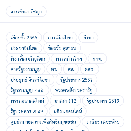
แนวคิด-ปรัชญา
เลือกตั้ง 2566
การเมืองไทย
ภีรดา
ประชาธิปไตย
ชัยธวัช ตุลาธน
พิธา ลิ้มเจริญรัตน์
พรรคก้าวไกล
กกต.
ศาลรัฐธรรมนูญ
สว.
สส.
คสช.
ประยุทธ์ จันทร์โอชา
รัฐประหาร 2557
รัฐธรรมนูญ 2560
พรรคพลังประชารัฐ
พรรคอนาคตใหม่
มาตรา 112
รัฐประหาร 2519
รัฐประหาร 2549
มติชนออนไลน์
ศูนย์ทนายความเพื่อสิทธิมนุษยชน
เกษียร เตชะพีระ