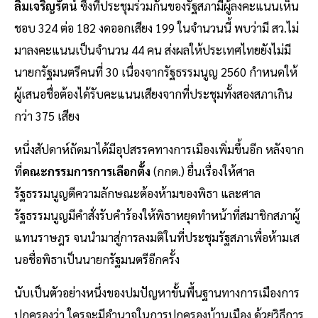
ลิ้มเจริญรัตน์
ซึ่งที่ประชุมร่วมกันของรัฐสภามีผู้ลงคะแนนเห็น
ชอบ 324 ต่อ 182 งดออกเสียง 199 ในจำนวนนี้ พบว่ามี สว.ไม่
มาลงคะแนนเป็นจำนวน 44 คน ส่งผลให้ประเทศไทยยังไม่มี
นายกรัฐมนตรีคนที่ 30 เนื่องจากรัฐธรรมนูญ 2560 กำหนดให้
ผู้เสนอชื่อต้องได้รับคะแนนเสียงจากที่ประชุมทั้งสองสภาเกิน
กว่า 375 เสียง
หนึ่งสัปดาห์ถัดมาได้มีอุปสรรคทางการเมืองเพิ่มขึ้นอีก หลังจาก
ที่
คณะกรรมการการเลือกตั้ง
(กกต.) ยื่นเรื่องให้ศาล
รัฐธรรมนูญตีความลักษณะต้องห้ามของพิธา และศาล
รัฐธรรมนูญมีคำสั่งรับคำร้องให้พิธาหยุดทำหน้าที่สมาชิกสภาผู้
แทนราษฎร จนนำมาสู่การลงมติในที่ประชุมรัฐสภาเพื่อห้ามเส
นอชื่อพิธาเป็นนายกรัฐมนตรีอีกครั้ง
นับเป็นตัวอย่างหนึ่งของปมปัญหาขั้นพื้นฐานทางการเมืองการ
ปกครองว่า ใครจะมีอำนาจในการปกครองบ้านเมือง ด้วยวิธีการ