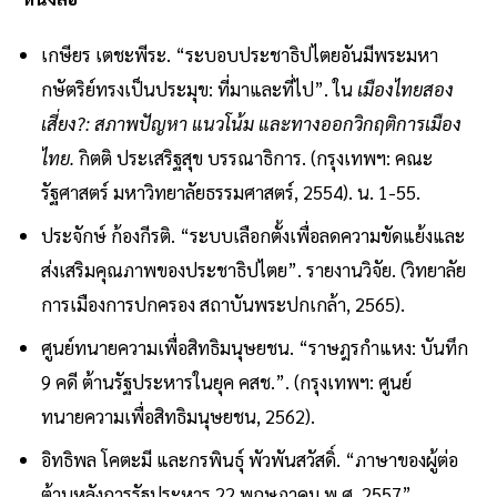
เกษียร เตชะพีระ. “ระบอบประชาธิปไตยอันมีพระมหา
กษัตริย์ทรงเป็นประมุข: ที่มาและที่ไป”. ใน
เมืองไทยสอง
เสี่ยง?: สภาพปัญหา แนวโน้ม และทางออกวิกฤติการเมือง
ไทย.
กิตติ ประเสริฐสุข บรรณาธิการ. (กรุงเทพฯ: คณะ
รัฐศาสตร์ มหาวิทยาลัยธรรมศาสตร์, 2554). น. 1-55.
ประจักษ์ ก้องกีรติ. “ระบบเลือกตั้งเพื่อลดความขัดแย้งและ
ส่งเสริมคุณภาพของประชาธิปไตย”. รายงานวิจัย. (วิทยาลัย
การเมืองการปกครอง สถาบันพระปกเกล้า, 2565).
ศูนย์ทนายความเพื่อสิทธิมนุษยชน. “ราษฎรกำแหง: บันทึก
9 คดี ต้านรัฐประหารในยุค คสช.”. (กรุงเทพฯ: ศูนย์
ทนายความเพื่อสิทธิมนุษยชน, 2562).
อิทธิพล โคตะมี และกรพินธุ์ พัวพันสวัสดิ์. “ภาษาของผู้ต่อ
ต้านหลังการรัฐประหาร 22 พฤษภาคม พ.ศ. 2557”.