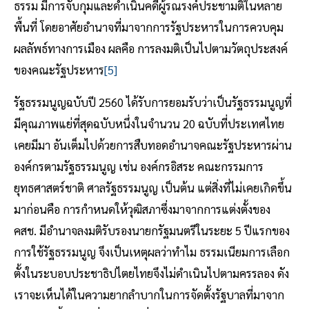
ธรรม มีการจับกุมและดำเนินคดีผู้รณรงค์ประชามติในหลาย
พื้นที่ โดยอาศัยอำนาจที่มาจากการรัฐประหารในการควบคุม
ผลลัพธ์ทางการเมือง ผลคือ การลงมติเป็นไปตามวัตถุประสงค์
ของคณะรัฐประหาร
[5]
รัฐธรรมนูญฉบับปี 2560 ได้รับการยอมรับว่าเป็นรัฐธรรมนูญที่
มีคุณภาพแย่ที่สุดฉบับหนึ่งในจำนวน 20 ฉบับที่ประเทศไทย
เคยมีมา อันเต็มไปด้วยการสืบทอดอำนาจคณะรัฐประหารผ่าน
องค์กรตามรัฐธรรมนูญ เช่น องค์กรอิสระ คณะกรรมการ
ยุทธศาสตร์ชาติ ศาลรัฐธรรมนูญ เป็นต้น แต่สิ่งที่ไม่เคยเกิดขึ้น
มาก่อนคือ การกำหนดให้วุฒิสภาซึ่งมาจากการแต่งตั้งของ
คสช. มีอำนาจลงมติรับรองนายกรัฐมนตรีในระยะ 5 ปีแรกของ
การใช้รัฐธรรมนูญ จึงเป็นเหตุผลว่าทำไม ธรรมเนียมการเลือก
ตั้งในระบอบประชาธิปไตยไทยจึงไม่ดำเนินไปตามครรลอง ดัง
เราจะเห็นได้ในความยากลำบากในการจัดตั้งรัฐบาลที่มาจาก