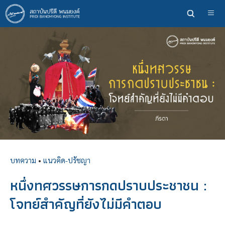
ข้าม
ไป
ยัง
เนื้อหา
หลัก
บทความ
•
แนวคิด-ปรัชญา
หนึ่งทศวรรษการกดปราบประชาชน :
โจทย์สำคัญที่ยังไม่มีคำตอบ