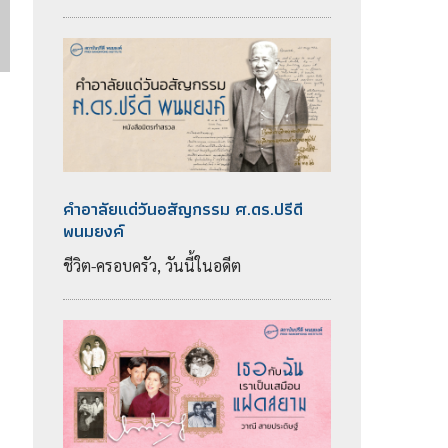
คำอาลัยแด่วันอสัญกรรม ศ.ดร.ปรีดี
พนมยงค์
ชีวิต-ครอบครัว, วันนี้ในอดีต