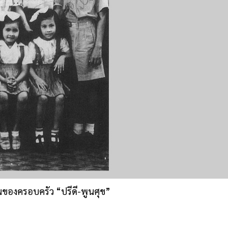
คนของครอบครัว “ปรีดี-พูนศุข”