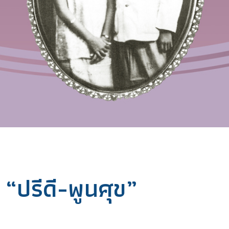
ง “ปรีดี-พูนศุข”