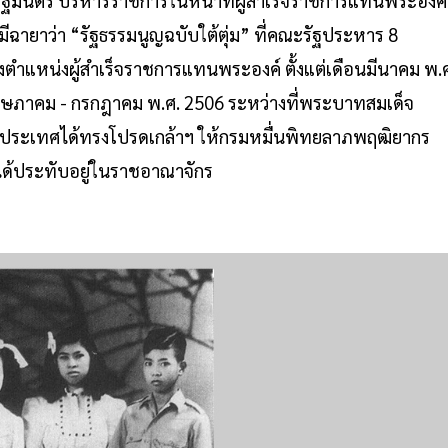
รัฐมนตรี บริหารราชการในหน้าที่ผู้สำเร็จราชการแทนพระองค์
ีฉายาว่า “รัฐธรรมนูญฉบับใต้ตุ่ม” ที่คณะรัฐประหาร 8
ตำแหน่งผู้สำเร็จราชการแทนพระองค์ ตั้งแต่เดือนมีนาคม พ.
ฤษภาคม - กรกฎาคม พ.ศ. 2506 ระหว่างที่พระบาทสมเด็จ
ต่างประเทศได้ทรงโปรดเกล้าฯ ให้กรมหมื่นพิทยลาภพฤฒิยากร
ได้ประทับอยู่ในราชอาณาจักร