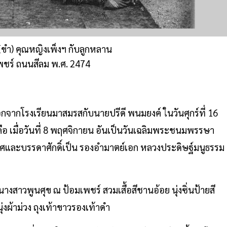
(ขำ) คุณหญิงเพ็งฯ กับลูกหลาน
พชร์ ถนนสีลม พ.ศ. 2474
ออกจากโรงเรียนมาสมรสกับนายปรีดี พนมยงค์ ในวันศุกร์ที่ 16
คือ เมื่อวันที่ 8 พฤศจิกายน อันเป็นวันเฉลิมพระชนมพรรษา
ยศและบรรดาศักดิ์เป็น รองอำมาตย์เอก หลวงประดิษฐ์มนูธรรม
นางสาวพูนศุข ณ ป้อมเพชร์ สวมเสื้อสีชานอ้อย นุ่งซิ่นป้ายสี
งผ้าม่วง ถุงเท้าขาวรองเท้าดำ