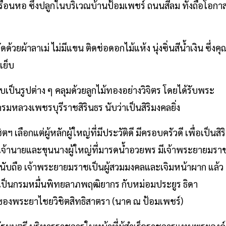
เรือนหอ ซึ่งปลูกในบริเวณบ้านป้อมเพชร์ ถนนสีลม ทั้งถือโอกา
้วยผ้าลาเม่ ไม่มีแขน ติดช่อดอกไม้แห้ง นุ่งซิ่นสีน้ำเงิน ซึ่งคุ
เย็บ
็นรูปต่าง ๆ คลุมด้วยลูกไม้ทองอย่างวิจิตร โดยได้รับพระ
มหลวงเพชรบุรีราชสิรินธร นับว่าเป็นสิริมงคลยิ่ง
ือกแต่ผู้หลักผู้ใหญ่ที่มีประวัติดี มีครอบครัวดี เพื่อเป็นสิริ
ด้ เจ้านายและขุนนางผู้ใหญ่ที่มารดน้ำอวยพร มีเจ้าพระยายมรา
หญ่ที่นับถือ เจ้าพระยายมราชเป็นผู้สวมมงคลและเจิมหน้าผาก แล้ว
ะยศเป็นกรมหมื่นพิทยลาภพฤฒิยากร กับหม่อมประยูร ธิดา
งของพระยาไชยวิชิตสิทธิสาตรา (นาค ณ ป้อมเพชร์)