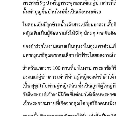
พระสงฆ์ 9 รูป เจริญพระพุทธมนต์แก่คู่บ่าวสาวที่
นั้นทำบุญขึ้นบ้านใหม่ซึ่งเป็นเรือนหอด้วย
ในตอนเย็นมีฤกษ์รดน้ำ เจ้าสาวเปลี่ยนมาสวมเสื้อตัดด
หญิงเพ็งเป็นผู้จัดหา แล้วให้พี่ ๆ น้อง ๆ ช่วยกันตัด
ของชำร่วยในงานสมรสเป็นบุหงาในถุงแพรต่วนเย็บเป
มหากรุณาธิคุณจากสมเด็จฯ เจ้าฟ้าวไลยอลงกรณ์ กร
สำหรับแขกราว 100 ท่านที่มาในงาน พระยาชัยวิชิตฯ เล
มงคลแก่คู่บ่าวสาว เท่าที่ท่านผู้หญิงจดจำรำลึกไ
(ปั้น สุขุม) กับท่านผู้หญิงตลับ ซึ่งเป็นญาติผู้ใ
ยังมีพระองค์เจ้าธานีนิวัต ซึ่งต่อมาได้เลื่อนพร
เจ้าพระยายมราชที่เกิดจากคุณโต บุตรีอีกคนหนึ่