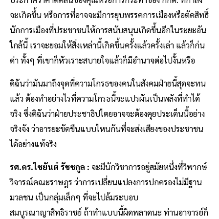
จะเกิดขึ้น หรือการที่อาจจะมีการยุบพรรคการเมืองหรือตัดสิทธิ์
นักการเมืองที่ประชาชนให้การสนับสนุนเกิดขึ้นอีกในระยะอัน
ใกล้นี้ เราจะยอมให้สิ่งเหล่านี้เกิดขึ้นครั้งแล้วครั้งเล่า แล้วก็ก่น
ด่า ทั้งๆ ที่เขาก็หัวเราะสบายใจแล้วก็มีอำนาจต่อไปงั้นหรือ
ดิฉันว่ามันมาถึงจุดที่ความโกรธของคนในสังคมฝ่ายนี้สุดจะทน
แล้ว ต้องทำอย่างไรที่ความโกรธนี้จะแปรผันเป็นพลังที่ทำได้
จริง ซึ่งดิฉันว่าฝ่ายประชาธิปไตยอาจจะต้องคุยประเด็นนี้อย่าง
จริงจัง ว่าอารยะขัดขืนแบบไหนกันที่จะส่งเสียงของประชาชน
ได้อย่างแท้จริง
รศ.ดร.ไชยันต์ รัชชกูล :
จะมีนักวิชาการอยู่สมัยหนึ่งที่วิพากษ์
วิจารณ์คณะราษฎร ว่าการเปลี่ยนแปลงการปกครองไม่มีฐาน
มวลชน เป็นกลุ่มเล็กๆ ที่จะไปล้มระบอบ
สมบูรณาญาสิทธิราชย์ ถ้าทำแบบนี้ผิดพลาดนะ ท่านอาจารย์ก็