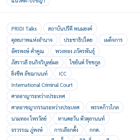
แนวคิด-ปรัชญา
PRIDI Talks
สถาบันปรีดี พนมยงค์
ดุลยภาพแห่งอำนาจ
ประชาธิปไตย
เผด็จการ
อัครพงษ์ ค่ำคูณ
พวงทอง ภวัครพันธุ์
ภัสราวลี ธนกิจวิบูลย์ผล
ไชยันต์ รัชชกูล
ยิ่งชีพ อัชฌานนท์
ICC
International Criminal Court
ศาลอาญาระหว่างประเทศ
ศาลอาชญากรรมระหว่างประเทศ
พรรคก้าวไกล
นวมทอง ไพรวัลย์
ทานตะวัน ตัวตุลานนท์
อรวรรณ ภู่พงษ์
การเลือกตั้ง
กกต.