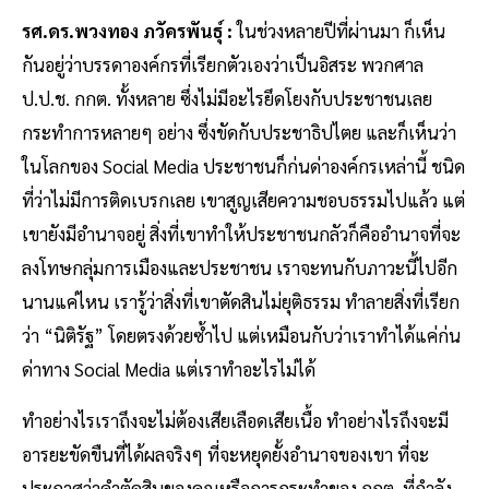
รศ.ดร.พวงทอง ภวัครพันธุ์ :
ในช่วงหลายปีที่ผ่านมา ก็เห็น
กันอยู่ว่าบรรดาองค์กรที่เรียกตัวเองว่าเป็นอิสระ พวกศาล
ป.ป.ช. กกต. ทั้งหลาย ซึ่งไม่มีอะไรยึดโยงกับประชาชนเลย
กระทำการหลายๆ อย่าง ซึ่งขัดกับประชาธิปไตย และก็เห็นว่า
ในโลกของ Social Media ประชาชนก็ก่นด่าองค์กรเหล่านี้ ชนิด
ที่ว่าไม่มีการติดเบรกเลย เขาสูญเสียความชอบธรรมไปแล้ว แต่
เขายังมีอำนาจอยู่ สิ่งที่เขาทำให้ประชาชนกลัวก็คืออำนาจที่จะ
ลงโทษกลุ่มการเมืองและประชาชน เราจะทนกับภาวะนี้ไปอีก
นานแค่ไหน เรารู้ว่าสิ่งที่เขาตัดสินไม่ยุติธรรม ทำลายสิ่งที่เรียก
ว่า “นิติรัฐ” โดยตรงด้วยซ้ำไป แต่เหมือนกับว่าเราทำได้แค่ก่น
ด่าทาง Social Media แต่เราทำอะไรไม่ได้
ทำอย่างไรเราถึงจะไม่ต้องเสียเลือดเสียเนื้อ ทำอย่างไรถึงจะมี
อารยะขัดขืนที่ได้ผลจริงๆ ที่จะหยุดยั้งอำนาจของเขา ที่จะ
ประกาศว่าคำตัดสินของคุณหรือการกระทำของ กกต. ที่กำลัง