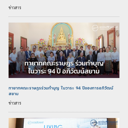
ข่าวสาร
ทายาทคณะราษฎรร่วมทำบุญ ในวาระ 94 ปีของการอภิวัฒน์
สยาม
ข่าวสาร