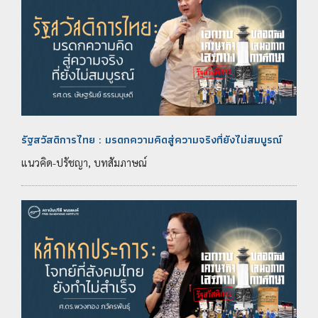
รัฐสวัสดิการไทย : มรดกความคิดสู่ความจริงที่ยังไม่สมบูรณ์
แนวคิด-ปรัชญา, บทสัมภาษณ์