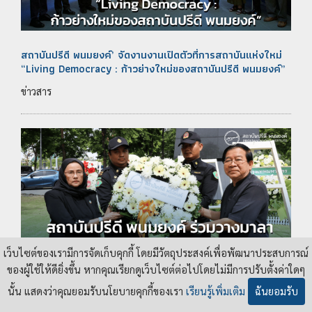
สถาบันปรีดี พนมยงค์’ จัดงานงานเปิดตัวที่การสถาบันแห่งใหม่
“Living Democracy : ก้าวย่างใหม่ของสถาบันปรีดี พนมยงค์”
ข่าวสาร
เว็บไซต์ของเรามีการจัดเก็บคุกกี้ โดยมีวัตถุประสงค์เพื่อพัฒนาประสบการณ์
ของผู้ใช้ให้ดียิ่งขึ้น หากคุณเรียกดูเว็บไซต์ต่อไปโดยไม่มีการปรับตั้งค่าใดๆ
สถาบันปรีดี​ พนม​ยงค์ ร่วมวางมาลางาน​รำลึก 34 ปี พฤษภา​
นั้น แสดงว่าคุณยอมรับนโยบายคุกกี้ของเรา
เรียนรู้เพิ่มเติม
ฉันยอมรับ
ประชา​ธรรม​