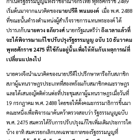
กำเนิดรัฐธรรมนูญแห่งราชอาณาจักรไทย พุทธศักราช 2489
เริ่มต้นมาจากแนวคิดของ
นายปรีดี พนมยงค์
เมื่อ พ.ศ. 2488
ที่ขณะนั้นดำรงตำแหน่งผู้สำเร็จราชการแทนพระองค์ ได้
ปรารภกับ
นายควง อภัยวงศ์
นายกรัฐมนตรีว่า
ถึงเวลาแล้วที่
จะได้พิจารณาแก้ไขปรับปรุงรัฐธรรมนูญ ฉบับ 10 ธันวาคม
พุทธศักราช 2475 ที่ใช้กันอยู่นั้นเพื่อให้ทันกับเหตุการณ์ที่
เปลี่ยนแปลงไป
นายควงจึงนำแนวคิดของนายปรีดีไปปรึกษาหารือกับสภาชิก
สภาผู้แทนราษฎรประเภทที่สองพร้อมกับสมาชิกคณะราษฎร
และได้เสนอญัตติด่วนต่อที่ประชุมสภาผู้แทนราษฎรเมื่อวันที่
19 กรกฎาคม พ.ศ. 2488 โดยขอให้ตั้งคณะกรรมาธิการขึ้นมา
คณะหนึ่งเพื่อพิจารณาค้นคว้าตรวจสอบว่า รัฐธรรมนูญฉบับ
พ.ศ. 2475 สมควรได้รับการปรับปรุงแก้ไขเพิ่มเติมประการใด
บ้าง อาทิ สมควรยกเลิกบทเฉพาะกาลของรัฐธรรมนูญที่