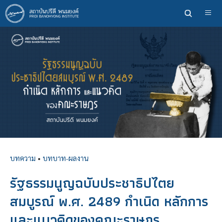
ข้าม
ไป
ยัง
เนื้อหา
หลัก
บทความ
•
บทบาท-ผลงาน
รัฐธรรมนูญฉบับประชาธิปไตย
สมบูรณ์ พ.ศ. 2489 กำเนิด หลักการ
และแนวคิดของคณะราษฎร