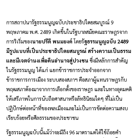
การสถาปนารัฐธรรมนูญฉบับประชาธิปไตยสมบูรณ์ 9
พฤษภาคม พ.ศ. 2489 เกิดขึ้นในรัฐบาลสมัยคณะราษฎรจาก
การริเริ่มของ
นายปรีดี พนมยงค์
โดยรั
ฐธรรมนูญฉบับ 2489
มีรูปแบบที่เป็นประชาธิปไตยสมบูรณ์ สร้างความเป็นธรรม
และมีเจตจำนงเพื่อคืนอำนาจสู่ปวงชน
ซึ่งมีหลักการสำคัญ
ในรัฐธรรมนูญ ได้แก่ แยกข้าราชการประจำออกจาก
ข้าราชการการเมือง ระบบสองสภาฯ คือสภาผู้แทนราษฎรกับ
พฤฒสภาต้องมาจากการเลือกตั้งของราษฎร และในทางอุดมคติ
ให้เสรีภาพในการนับถือศาสนาหรือลัทธินิยมใดๆ ที่ไม่เป็น
ปฏิปักษ์ต่อหน้าที่ของพลเมืองและไม่เป็นการขัดต่อความสงบ
เรียบร้อยหรือศีลธรรมของประชาชน
รัฐธรรมนูญฉบับนี้แม้ว่าจะมีถึง 96 มาตราแต่ได้ใช้ถ้อยคำ