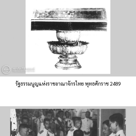
รัฐธรรมนูญแห่งราชอาณาจักรไทย พุทธศักราช 2489