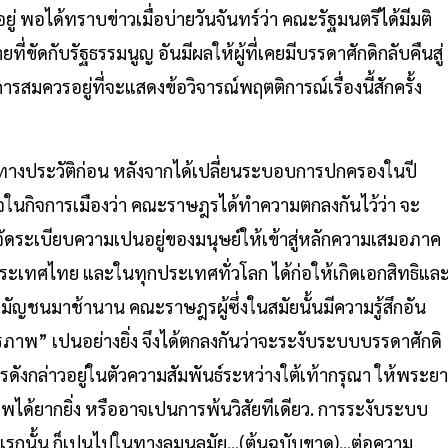
อยู่ พอได้ทราบข่าวเมื่อบ่ายวันจันทร์ว่า คณะรัฐมนตรีได้มีมติ
ดกับรัฐธรรมนูญ อันมีผลให้ผู้ที่เคยมีบรรดาศักดิกลับคืนสู่
ารสมควรอยู่ที่จะแสดงข้อวิจารณ์พฤตติการณ์เรื่องนี้สักครั้ง
นทางประวัติก่อน หลังจากได้เปลี่ยนระบอบการปกครองในปี
จในกิจการเมืองว่า คณะราษฎรได้ทำความตกลงกันไว้ว่า จะ
ะจัดระเบียบความเปนอยู่ของมนุษย์ให้เข้าสู่หลักความเสมอภาค
นประเทศไทย และในทุกประเทศทั่วโลก ได้ก่อให้เกิดเอกสิทธิแล
สามัญชนมาช้านาน คณะราษฎรผู้ซึ่งในสมัยนั้นมีความรู้สึกอัน
าพ” เปนอย่างยิ่ง จึงได้ตกลงกันว่าจะระงับระบบบรรดาศักดิ
ารดังกล่าวอยู่ในตัวความสัมพันธ์ระหว่างใต้เท้ากรุณา ให้พระยา
ด้ยากยิ่ง หรืออาจเปนการพ้นวิสัยทีเดียว. การระงับระบบ
กนั้น ก็เปนไปในทางลมุนลมัย...(ต้นฉบับขาด)...ต่อความ