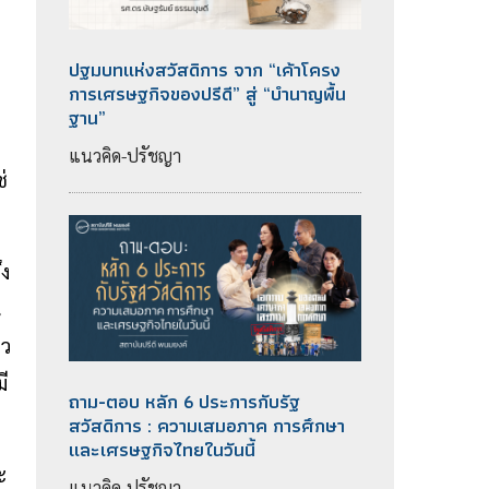
ปฐมบทแห่งสวัสดิการ จาก “เค้าโครง
การเศรษฐกิจของปรีดี” สู่ “บำนาญพื้น
ฐาน”
แนวคิด-ปรัชญา
่
ึง
น
็ว
ี
ถาม-ตอบ หลัก 6 ประการกับรัฐ
สวัสดิการ : ความเสมอภาค การศึกษา
และเศรษฐกิจไทยในวันนี้
ะ
แนวคิด-ปรัชญา