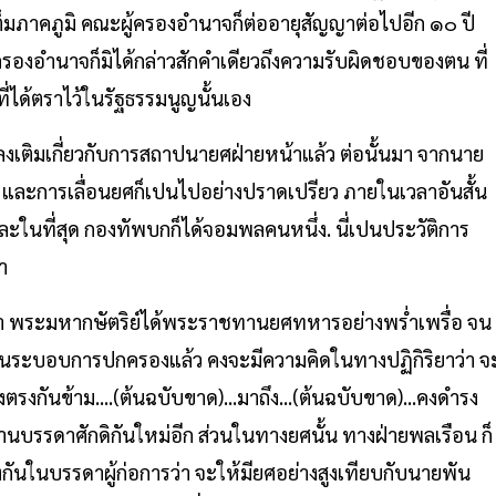
าคภูมิ คณะผู้ครองอำนาจก็ต่ออายุสัญญาต่อไปอีก ๑๐ ปี
รองอำนาจก็มิได้กล่าวสักคำเดียวถึงความรับผิดชอบของตน ที่
่ได้ตราไว้ในรัฐธรรมนูญนั้นเอง
กลงเติมเกี่ยวกับการสถาปนายศฝ่ายหน้าแล้ว ต่อนั้นมา จากนาย
 และการเลื่อนยศก็เปนไปอย่างปราดเปรียว ภายในเวลาอันสั้น
ที่สุด กองทัพบกก็ได้จอมพลคนหนึ่ง. นี่เปนประวัติการ
า
่า พระมหากษัตริย์ได้พระราชทานยศทหารอย่างพร่ำเพรื่อ จน
ลี่ยนระบอบการปกครองแล้ว คงจะมีความคิดในทางปฏิกิริยาว่า จ
งกันข้าม....(ต้นฉบับขาด)...มาถึง...(ต้นฉบับขาด)...คงดำรง
นบรรดาศักดิกันใหม่อีก ส่วนในทางยศนั้น ทางฝ่ายพลเรือน ก็
งกันในบรรดาผู้ก่อการว่า จะให้มียศอย่างสูงเทียบกับนายพัน