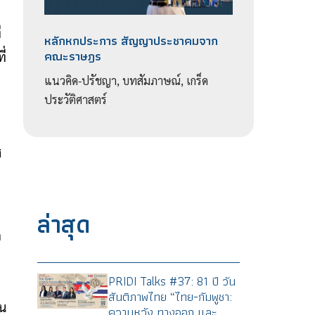
่
หลักหกประการ สัญญาประชาคมจาก
คณะราษฎร
ี่
แนวคิด-ปรัชญา, บทสัมภาษณ์, เกร็ด
ประวัติศาสตร์
ศ
ล่าสุด
ด
PRIDI Talks #37: 81 ปี วัน
สันติภาพไทย “ไทย-กัมพูชา:
ัน
ความหวัง ทางออก และ