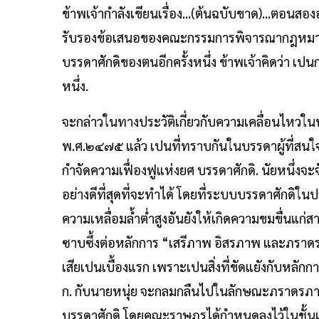
ข้าพเจ้ากำลังเขียนเรื่อง...(ต้นฉบับขาด)...ตอนสอง
รับรองข้อเสนอของคณะกรรมการพิจารณากฎหมายที่ขั
บรรดาศักดิของตนอีกครั้งหนึ่ง ข้าพเจ้าคิดว่า เปนก
หนึ่ง.
จะกล่าวในทางประวัติเกี่ยวกับความเคลื่อนไหวใ
พ.ศ.๒๔๗๕ แล้ว เปนที่ทราบกันในบรรดาผู้ที่สนใ
กำจัดความเฟื่องฟูแห่งยศ บรรดาศักดิ. นัยหนึ่งจ
อย่างดีที่สุดที่จะทำได้ โดยที่ระบบบรรดาศักดิใ
ความเหลื่อมล้ำต่ำสูงอันยังให้เกิดความขมขื่นแก่
ซาบซึ้งต่อหลักการ “เสรีภาพ อิสรภาพ และภราดรภ
เสียเปนเบื้องแรก เพราะเปนสิ่งที่ขัดแยังกับหลักก
ก. กับนายหนุ่ย จะกลมกลืนไปในลักษณะภราดรภาพไ
บรรดาศักดิ โดยคณะราษฎรได้กำหนดลงไว้ในชั้นแร