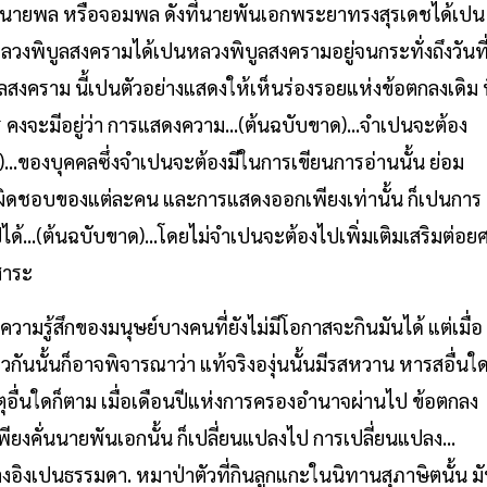
คั่นนายพล หรือจอมพล ดังที่นายพันเอกพระยาทรงสุรเดชได้เปน
ะหลวงพิบูลสงครามได้เปนหลวงพิบูลสงครามอยู่จนกระทั่งถึงวันที
ลสงคราม นี้เปนตัวอย่างแสดงให้เห็นร่องรอยแห่งข้อตกลงเดิม ท
งจะมีอยู่ว่า การแสดงความ...(ต้นฉบับขาด)...จำเปนจะต้อง
..ของบุคคลซึ่งจำเปนจะต้องมีในการเขียนการอ่านนั้น ย่อม
ผิดชอบของแต่ละคน และการแสดงออกเพียงเท่านั้น ก็เปนการ
ด้...(ต้นฉบับขาด)...โดยไม่จำเปนจะต้องไปเพิ่มเติมเสริมต่อย
สาระ
 ในความรู้สึกของมนุษย์บางคนที่ยังไม่มีโอกาสจะกินมันได้ แต่เมื่อ
ียวกันนั้นก็อาจพิจารณาว่า แท้จริงองุ่นนั้นมีรสหวาน หารสอื่นใ
ตุอื่นใดก็ตาม เมื่อเดือนปีแห่งการครองอำนาจผ่านไป ข้อตกลง
พียงคั่นนายพันเอกนั้น ก็เปลี่ยนแปลงไป การเปลี่ยนแปลง...
างอิงเปนธรรมดา. หมาป่าตัวที่กินลูกแกะในนิทานสุภาษิตนั้น ม