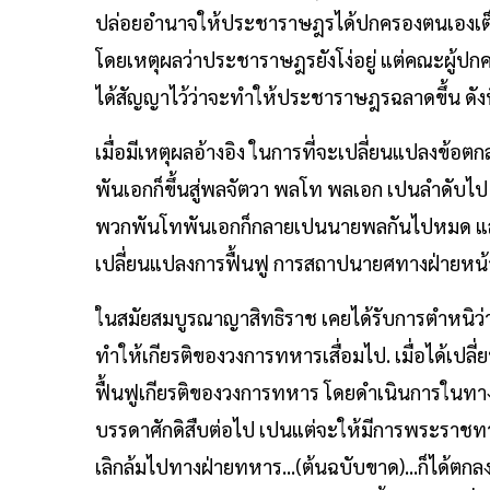
ปล่อยอำนาจให้ประชาราษฎรได้ปกครองตนเองเต็มภ
โดยเหตุผลว่าประชาราษฎรยังโง่อยู่ แต่คณะผู้ปกค
ได้สัญญาไว้ว่าจะทำให้ประชาราษฎรฉลาดขึ้น ดังที
เมื่อมีเหตุผลอ้างอิง ในการที่จะเปลี่ยนแปลงข้อต
พันเอกก็ขึ้นสู่พลจัตวา พลโท พลเอก เปนลำดับไป
พวกพันโทพันเอกก็กลายเปนนายพลกันไปหมด และใน
เปลี่ยนแปลงการฟื้นฟู การสถาปนายศทางฝ่ายหน้
ในสมัยสมบูรณาญาสิทธิราช เคยได้รับการตำหนิว
ทำให้เกียรติของวงการทหารเสื่อมไป. เมื่อได้เป
ฟื้นฟูเกียรติของวงการทหาร โดยดำเนินการในทางตร
บรรดาศักดิสืบต่อไป เปนแต่จะให้มีการพระราชทา
เลิกล้มไปทางฝ่ายทหาร...(ต้นฉบับขาด)...ก็ได้ตกล