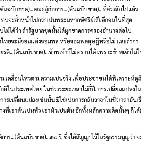
ต้นฉบับขาด)...คณะผู้ก่อการ...(ต้นฉบับขาด)...ที่ล่วงลับไปแล้ว
แทบจะล้ำหน้าไปกว่าเปนพระมหากษัตริย์เสียอีกจนในที่สุด
ไม่ได้ว่า ถ้ารัฐบาลชุดนั้นได้ผูกขาดการครองอำนาจต่อไป
ไทยจะมีจอมแห่งจอมพล หรือจอมพลดุษฎีหรือไม่ และถ้ากา
ติ...(ต้นฉบับขาด)...ข้าพเจ้าก็ไม่ทราบได้ เพราะข้าพเจ้าไม่ใช
ความเคลื่อนไหวตามความเปนจริง เพื่อประชาชนได้พิเคราะห์ดูถ
าศักดิในประเทศไทย ในช่วงระยะเวลาไม่กี่ปี. การเปลี่ยนแปลงใ
การเปลี่ยนแปลงเช่นนั้น มิใช่เปนการกลับวาจาในชั่วเวลาอันเร
ที่เอาต้นเปนหัว เอาหัวเปนต้น อีกทั้งหลักความคิดนั้นๆ ก็ได้ม
การ...(ต้นฉบับขาด)...๑๐ ปี ซึ่งได้สัญญาไว้ในรัฐธรรมนูญว่า จ