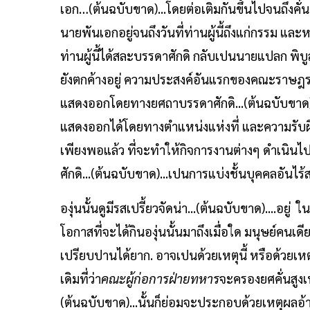
เอก…(ต้นฉบับขาด)...โดยต่อเติมกันขึ้นไปจนถึง
นายพันเอกอยู่จนถึงวันที่ท่านผู้นี้ถึงแก่กรรม แล
ท่านผู้นี้ได้สละบรรดาศักดิ กลับเปนนายแปลก พิบู
ยังตกค้างอยู่ ความประสงค์อันแรกของคณะราษฎร ค
แสดงออกโดยทางยศถาบรรดาศักดิ...(ต้นฉบับขาด).
แสดงออกได้โดยทางตำแหน่งแห่งที่ และความรับ
เพียงพอแล้ว ที่จะทำให้กิจการงานต่างๆ ดำเนินไปไ
ศักดิ...(ต้นฉบับขาด)...เปนการแบ่งชั้นบุคคลอันไร้
องุ่นนั้นดูมีรสเปรี้ยวจัดน่า...(ต้นฉบับขาด)....อยู่
โอกาสที่จะได้กินองุ่นนั้นมาถึงเมื่อใด มนุษย์คนเด
เปรียบปานได้ยาก. อาจเปนด้วยเหตุนี้ หรือด้วยเห
เดิมที่ว่า
คณะผู้ก่อการฝ่ายทหาร
จะครองยศคั่นสูงเ
(ต้นฉบับขาด)...นั้นก็ย่อมจะประกอบด้วยเหตุผลอ้