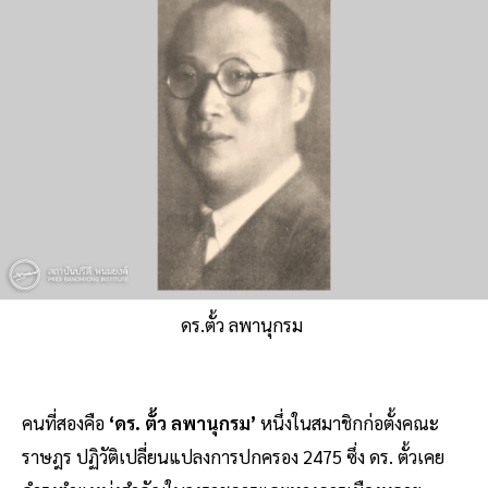
ดร.ตั้ว ลพานุกรม
คนที่สองคือ
‘ดร. ตั้ว ลพานุกรม’
หนึ่งในสมาชิกก่อตั้งคณะ
ราษฎร ปฏิวัติเปลี่ยนแปลงการปกครอง 2475 ซึ่ง ดร. ตั้วเคย