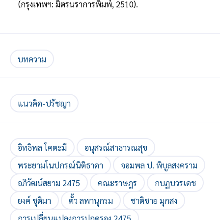
(กรุงเทพฯ: มิตรนราการพิมพ์, 2510).
บทความ
แนวคิด-ปรัชญา
อิทธิพล โคตะมี
อนุสรณ์สาธารณสุข
พระยามโนปกรณ์นิติธาดา
จอมพล ป. พิบูลสงคราม
อภิวัฒน์สยาม 2475
คณะราษฎร
กบฏบวรเดช
ยงค์ ชุติมา
ตั้ว ลพานุกรม
ชาติชาย มุกสง
การเปลี่ยนแปลงการปกครอง 2475