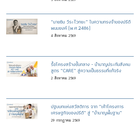
“นายซิม วีระไวทยะ” ในความทรงจำของปรีดี
พนมยงค์ (พ.ศ.2486)
4
สิงหาคม
2569
รื้อโครงสร้างชั้นกลาง - บำนาญประกันสังคม
สูตร “CARE” สู่ความเป็นธรรมที่แท้จริง
2
สิงหาคม
2569
ปฐมบทแห่งสวัสดิการ จาก “เค้าโครงการ
เศรษฐกิจของปรีดี” สู่ “บำนาญพื้นฐาน”
29
กรกฎาคม
2569