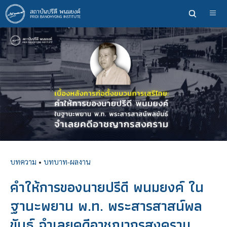
ข้าม
ไป
ยัง
เนื้อหา
หลัก
บทความ
•
บทบาท-ผลงาน
คำให้การของนายปรีดี พนมยงค์ ใน
ฐานะพยาน พ.ท. พระสารสาสน์พล
ขันธ์ จำเลยคดีอาชญากรสงคราม