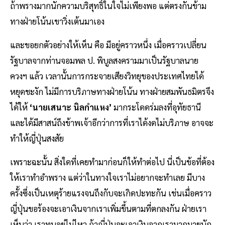
ถ้าพรางมากนักความบริสุทธิ์ในใจไม่เพียงพอ แต่ตรงกันข้าม
ทางฝ่ายโน้นเขาวิ่งเต้นมาเอง
และขอยกตัวอย่างให้เห็น คือ มีอยู่คราวหนึ่ง เมื่อคราวเปลี่ยน
รัฐบาลจากท่านจอมพล ป. พิบูลสงครามมาเป็นรัฐบาลนาย
ควงฯ แล้ว เวลานั้นการกระจายเสียงวิทยุของประเทศไทยได้
หยุดชะงัก ไม่มีการบริภาษทางฝ่ายโน้น ทางฝ่ายสมพันธมิตรจึง
ได้ให้
‘นายเสนาะ นิลกำแหง’
มากระโดดร่มลงที่อุทัยธานี
และได้มีสาสน์ถึงข้าพเจ้าอีกว่าการที่เราได้งดไม่บริภาษ อาจจะ
ทำให้ญี่ปุ่นสงสัย
เพราะฉะนั้น สิ่งใดที่เคยทำมาก่อนก็ให้ทำต่อไป นี่เป็นข้อที่ต้อง
ให้เราทำอำพราง แต่ว่าในทางใจเราไม่อยากจะทำเลย มีบาง
ครั้งซึ่งเป็นเหตุร้ายแรงจนถึงกับจะเกิดปะทะกัน เช่นเมื่อคราว
ญี่ปุ่นขอร้องจะเอาเงินจากเราเพิ่มขึ้นตามที่ตกลงกัน ฝ่ายเรา
เห็นว่า เราทนอยู่ไม่ไหว ถ้าญี่ปุ่นจะเอาเงินจากเรามากมายนัก