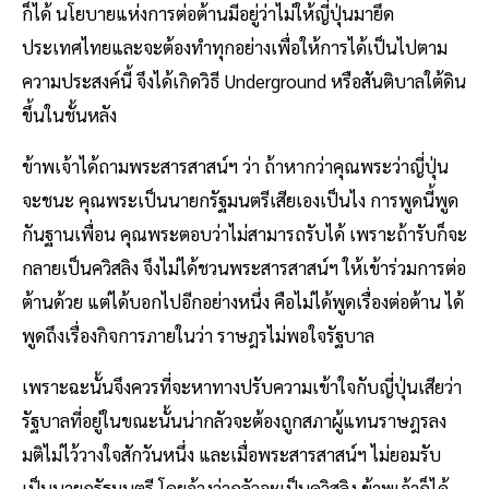
ก็ได้ นโยบายแห่งการต่อต้านมีอยู่ว่าไม่ให้ญี่ปุ่นมายึด
ประเทศไทยและจะต้องทำทุกอย่างเพื่อให้การได้เป็นไปตาม
ความประสงค์นี้ จึงได้เกิดวิธี Underground หรือสันติบาลใต้ดิน
ขึ้นในชั้นหลัง
ข้าพเจ้าได้ถามพระสารสาสน์ฯ ว่า ถ้าหากว่าคุณพระว่าญี่ปุ่น
จะชนะ คุณพระเป็นนายกรัฐมนตรีเสียเองเป็นไง การพูดนี้พูด
กันฐานเพื่อน คุณพระตอบว่าไม่สามารถรับได้ เพราะถ้ารับก็จะ
กลายเป็นควิสลิง จึงไม่ได้ชวนพระสารสาสน์ฯ ให้เข้าร่วมการต่อ
ต้านด้วย แต่ได้บอกไปอีกอย่างหนึ่ง คือไม่ได้พูดเรื่องต่อต้าน ได้
พูดถึงเรื่องกิจการภายในว่า ราษฎรไม่พอใจรัฐบาล
เพราะฉะนั้นจึงควรที่จะหาทางปรับความเข้าใจกับญี่ปุ่นเสียว่า
รัฐบาลที่อยู่ในขณะนั้นน่ากลัวจะต้องถูกสภาผู้แทนราษฎรลง
มติไม่ไว้วางใจสักวันหนึ่ง และเมื่อพระสารสาสน์ฯ ไม่ยอมรับ
เป็นนายกรัฐมนตรี โดยอ้างว่ากลัวจะเป็นควิสลิง ข้าพเจ้าก็ได้