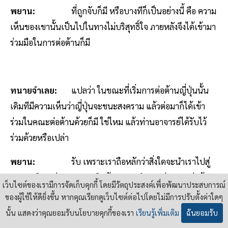
พยาน:
ที่ถูกจับก็มี หรือบางทีก็เป็นอย่างนี้ คือ ความ
เห็นของเขานั้นเป็นไปในทางไม่บริสุทธิ์ใจ ภายหลังจึงได้เข้ามา
ร่วมมือในการต่อต้านก็มี
ทนายจำเลย:
แปลว่า ในขณะที่เริ่มการต่อต้านญี่ปุ่นนั้น
เดิมทีมีความเห็นว่าญี่ปุ่นจะชนะสงคราม แล้วต่อมาก็ได้เข้า
ร่วมในคณะต่อต้านด้วยก็มี ใช่ไหม แล้วท่านอาจารย์ได้รับไว้
ร่วมด้วยหรือเปล่า
พยาน:
รับ เพราะเราถือหลักว่าสิ่งใดจะนำเราไปสู่
ความเจริญแก่ประเทศชาติแล้ว เราจะทำทุกอย่าง การต่อต้าน
เว็บไซต์ของเรามีการจัดเก็บคุกกี้ โดยมีวัตถุประสงค์เพื่อพัฒนาประสบการณ์
ญี่ปุ่นนี้เป็นผลดีแก่ประเทศชาติ และเมื่อเขาได้มารู้สึกในภาย
ของผู้ใช้ให้ดียิ่งขึ้น หากคุณเรียกดูเว็บไซต์ต่อไปโดยไม่มีการปรับตั้งค่าใดๆ
หลังถึงผลได้ผลเสียในการสนับสนุนญี่ปุ่น เขาได้กลับใจแล้ว
นั้น แสดงว่าคุณยอมรับนโยบายคุกกี้ของเรา
เรียนรู้เพิ่มเติม
ฉันยอมรับ
เราก็รับเข้ามา