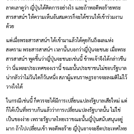
ลาดเลาดูว่า ญี่ปุ่นได้คิดการอย่างไร และถ้าพอดีพอร้ายพระ
สารสาสน์ฯ ให้ความเห็นอันสมควรก็จะได้ชวนให้เข้าร่วมงาน
ด้วย
แต่เมื่อพระสารสาสน์ฯ ได้เข้ามาแล้วได้คุยกันถึงผลแห่ง
สงคราม พระสารสาสน์ฯ เวลานั้นบอกว่าญี่ปุ่นจะชนะ เมื่อพระ
สารสาสน์ฯ พูดขึ้นว่าญี่ปุ่นจะชนะเช่นนี้ ข้าพเจ้าจึงได้กล่าวขืน
ว่า นี่แหละประเทศของเรานี้ ขณะนั้นประชาชนไม่ชอบรัฐบาล
น่ากลัวว่าไม่วันใดก็วันหนึ่ง สภาผู้แทนราษฎรอาจจะลงมติไม่ไว้
วางใจได้
ในกรณีเช่นนี้ ก็ควรจะได้มีการเปลี่ยนแปลงรัฐบาลเสียใหม่ แต่
ก็ได้เป็นที่ทราบกันแล้วว่าการเปลี่ยนแปลงรัฐบาลนั้น ไม่ใช่
เป็นของง่าย เพราะรัฐบาลไทยเราขณะนั้นญี่ปุ่นสนับสนุนอยู่
มาก ถ้าไปเปลี่ยนเข้า พอดีพอร้าย ญี่ปุ่นอาจจะยึดประเทศไทย