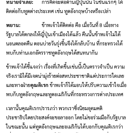
ทนายจำเลย:
การคิดจะต่อต้านญี่ปุ่นนั้น ในขั้นแรกๆ ได้
ติดต่อกับทูตต่างประเทศ เช่น ทูตอังกฤษบ้างหรือเปล่า
พยาน:
ข้าพเจ้าได้ติดต่อ คือ เมื่อวันที่ 8 เมื่อทาง
รัฐบาลได้ตกลงให้ญี่ปุ่นเข้าเมืองได้แล้ว คืนนั้นข้าพเจ้าไม่ได้
นอนตลอดคืน ตอนบ่ายวันรุ่งขึ้นจึงได้กลับบ้าน ที่กระทรวงได้
พบกับท่านเอกอัครราชทูตอังกฤษได้สนทนากัน
ข้าพเจ้าได้ชี้แจงว่า เรื่องที่เกิดขึ้นเช่นนี้เป็นคราวจำเป็น ความ
จริงเรามิได้มีเจตน่ามุ่งร้ายต่อสหประชาชาติแต่ประการใดเลย
และทางฝ่าย
คุณดิเรก
ข้าพเจ้าก็ได้มอบให้ปรับความเข้าใจเมื่อ
พบกับทูตอังกฤษและทูตอเมริกันที่กระทรวงการต่างประเทศ
เวลานั้นคุณดิเรกปรารภว่า พวกเราซึ่งนิยมอุดมคติ
ประชาธิปไตยประสงค์จะขอลาออก โดยไม่ขอร่วมมือกับรัฐบาล
ในขณะนั้น แต่ทูตอังกฤษและอเมริกันได้บอกกับคุณดิเรกว่า