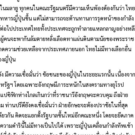
ไปในมลายู ทุกคนในคณะรัฐมนตรีมีความเห็นพ้องต้องกันว่า ไทย
งทหารญี่ปุ่นขึ้น แต่ไม่สามารถจะต้านทานการรุดหน้าของกำลัง
สู้ต่อไปประเทศไทยทั้งประเทศจะถูกทำลายแหลกลาญอย่างหลี
ิง ผู้คนจะพากันล้มตายหลั่งเลือดทาแผ่นดินตามนัยของพระราช
าดความช่วยเหลือจากประเทศภายนอก ไทยไม่มีทางเลือกอื่น
ญี่ปุ่น
 มีความเชื่อมั่นว่า ชัยชนะของญี่ปุ่นในระยะแรกนั้น เนื่องจา
รัฐฯ โดยเฉพาะอังกฤษมีภาระหนักในสงครามทางยุโรป
แปซิฟิกห่างไกลเกินกว่าที่ราชนาวีอังกฤษจะควบคุม ถึงฝ่าย
 ท่านปรีดียังคงเชื่อมั่นว่า ฝ่ายอักษะจะต้องปราชัยในที่สุด
เดียวกัน คิดจะแยกตั้งรัฐบาลขึ้นใหม่อีกคณะหนึ่ง โดยจะยึดภาค
ามดำรินี้ไม่มีทางเป็นไปได้ เพราะญี่ปุ่นเคลื่อนกำลังทัพเข้า