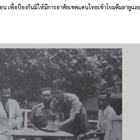
อน เพื่อป้องกันมิให้มีการอาศัยเขตแดนไทยเข้าโจมตีมลายูแล