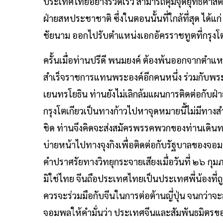
ประเทศไทยอย่างรวดเร็ว สามารถคุมจุดยุทธศาสตร์ท
ฝ่ายสหประชาชาติ ซึ่งในตอนนั้นที่ใกล้ที่สุด ได้แก
ชัยนาม ออกไปรับตำแหน่งเอกอัครราชทูตที่กรุงโตเ
ครั้นเมื่อท่านปรีดี พนมยงค์ ต้องพ้นออกจากตำแหน
สำเร็จราชการแทนพระองค์อีกคนหนึ่ง ร่วมกับพระ
เยนทรโยธิน ท่านยังไม่เลิกล้มแผนการติดต่อกับฝ่า
กรุงโตเกียวเป็นทางก้าวไปหาจุดหมายนี้ไม่มีทางส
ชิด ท่านจึงคิดจะส่งสมัครพรรคพวกของท่านเดิน
บ่ายหน้าไปทางจุงกิงเพื่อติดต่อกับรัฐบาลของจอมพ
คำปราศรัยทางวิทยุกระจายเสียงเมื่อวันที่ ๒๖ กุม
มิใช่ไทย จีนถือประเทศไทยเป็นประเทศพี่น้องที่ถู
ควรจะร่วมมือกับจีนในการต่อต้านญี่ปุ่น จนกว่าจ
จอมพลให้คำมั่นว่า ประเทศจีนและสัมพันธมิตรข