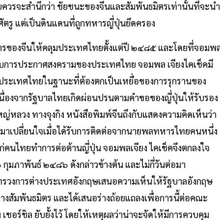
ะสำนึกว่า ชัยชนะของจีนและสัมพันธมิตรเท่านั้นที่จะนำ
รู แต่เป็นดินแดนที่ถูกทหารญี่ปุ่นยึดครอง
ธการของจีนให้คลุมประเทศไทยตั้งแต่ปี ๒๔๘๕ และโดยที่จอมพ
กรอบการประกาศสงครามของประเทศไทย จอมพล เจียงไคเช็คมี
ประเทศไทยในฐานะที่ต้องตกเป็นเหยื่อของการรุกรานของ
อน เนื่องจากรัฐบาลไทยเกิดผ่อนปรนตามคำขอของญี่ปุ่นให้รับรอง
หญ่หลวง ทางจุงกิง หนังสือพิมพ์จีนถึงกับแสดงความคิดเห็นว่า
งมาเปลี่ยนใจเมื่อได้รับการติดต่อจากนายพลทหารไทยคนหนึ่ง
ก่คนไทยทำการต่อต้านญี่ปุ่น จอมพลเจียง ไคเช็คจึงตกลงใจ
 กุมภาพันธ์ ๒๔๘๖ ดังกล่าวข้างต้น และไม่กี่วันต่อมา
ะทรวงการต่างประเทศอังกฤษเสนอความเห็นให้รัฐบาลอังกฤษ
่างสัมพันธมิตร และได้เสนอร่างถ้อยแถลงเพื่อการนี้ต่อคณะ
ชอร์ชิล ยับยั้งไว้ โดยให้เหตุผลว่าน่าจะจัดให้มีการควบคุม