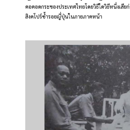
คอคอดกระของประเทศไทยโดยวิธีใดวิธีหนึ่งเสียก่
สิงคโปร์ซํ้ารอยญี่ปุ่นในภายภาคหน้า