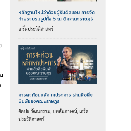
หลักฐานใหม่ว่าด้วยผู้รับผิดชอบ การจัด
ทำพระบรมรูปทั้ง ๖ ณ ตึกคณะราษฎร์
เกร็ดประวัติศาสตร์
ช
ีน
ว
การสะท้อนหลักหกประการ ผ่านสื่อสิ่ง
พิมพ์ของคณะราษฎร
ศิลปะ-วัฒนธรรม, บทสัมภาษณ์, เกร็ด
ประวัติศาสตร์
ย