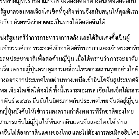
ี่สำคัญทั่วราชอาณาจักร จึงต้องคิดหาทางอื่นเพื่อติดต่อกับ
่ รัฐบาลจอมพลเจียงไคเช็คที่จุงกิง ท่านจึงสนับสนุนให้คุณดิเรก
กียว ด้วยหวังว่าอาจจะเป็นทางให้ติดต่อจีนได้
่งรัฐมนตรีว่าการกระทรวงการคลัง และได้รับแต่งตั้งเป็นผู้
เจ้าวรวงศ์เธอ พระองค์เจ้าอาทิตย์ทิพอาภา และเจ้าพระยาพิ
ยสหประชาชาติเพื่อต่อต้านญี่ปุ่น เมื่อได้ทราบว่า การจะอาศัย
ำเร็จ เพราะญี่ปุ่นควบคุมการเคลื่อนไหวของสถานทูตอย่างใกล้
ทางออกจากประเทศไทยผ่านทางเหนือเข้าอินโดจีนสู่ประเทศจ
ล เจียงไคเช็คให้จงได้ ทั้งนี้เพราะจอมพล เจียงไคเช็คได้กล่า
ภาพันธ์ ๒๔๘๖ ยืนยันในมิตรภาพกับประเทศไทย จีนต่อสู้ญี่ปุ่น
กญี่ปุ่นบังคับให้เข้าร่วมสงครามกำลังทหารที่รักชาติของไทย
ะสามารถขับไล่ญี่ปุ่นให้พ้นจากดินแดนจีนและไทยได้ ท่าน
องจีนไม่ต้องการดินแดนของไทย และไม่ต้องการละเมิดอธิปไต