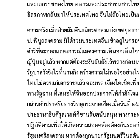
และเอกราชของไทย ทหารและประชาชนชาวไทยควรจ
อิสรภาพกลับมาให้ประเทศไทย จีนไม่ถือไทยเป็นศัต
ความจริง เมื่อฝ่ายสัมพันธมิตรตกลงแบ่งเขตยุท
ป. พิบูลสงคราม มิได้รวมประเทศจีนเข้าอยู่ใน
ดำริที่จะออกแถลงการณ์แสดงความเห็นอกเห็นใจ
ญี่ปุ่นอยู่แล้ว หากแต่ต้องระงับยับยั้งไว้พลางก่
รัฐบาลวังจิงไวที่นานกิง สร้างความไม่พอใจอย่างใ
ไทยไม่ควรแก่เอกราชแล้ว จอมพล เจียงไคเช็คเพิ่
ทางรัฐฉาน ที่เสนอให้จีนออกประกาศให้กำลังใจแ
กล่าวคำปราศรัยทางวิทยุกระจายเสียงเมื่อวันที่ ๒๖
ประธานาธิบดีรุสเวลท์ก็ขานรับสนับสนุน ทางกร
ปฏิบัติตามเพื่อให้เกิดความสอดคล้องต้องกันระหว
รัฐมนตรีสงคราม หากต้องถูกนายกรัฐมนตรีวินสตัน เ