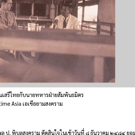
​เสรีไทย​กับนายทหารฝ่าย​สัมพันธมิตร​
rtime Asia เอเชียยามสงคราม
พล ป. พิบูลสงคราม ตัดสินใจในเช้าวันที่ ๘ ธันวาคม ๒๔๘๔ ยอ