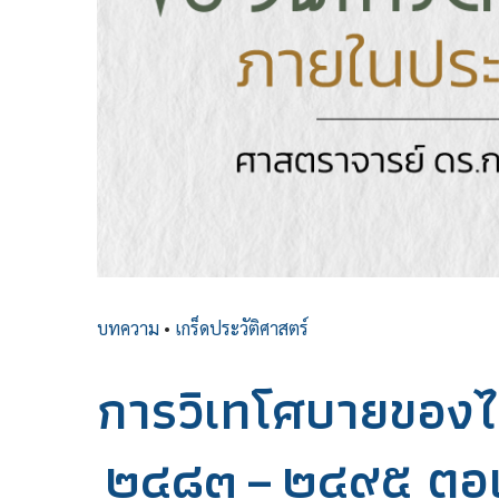
บทความ
•
เกร็ดประวัติศาสตร์
การวิเทโศบายของไ
๒๔๘๓ – ๒๔๙๕ ตอนท