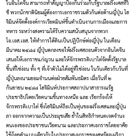
ในอินโดจีน สามารถทำสัญญาป้องกันร่วมกับรัฐบาลฝรั่งเศสที่วิ
ชี พวกนักชาตินิยมผู้ต้องการเอกราชรวมตัวกันต่อต้านญี่ปุ่น โฮ
จิมินห์จัดตั้งองค์การเวียดมินห์ขึ้นดำเนินงานการเมืองและการ
ทหาร ระหว่างสงครามได้รับความสนับสนุนจากพวก
โอ.เอส.เอส. ให้ทำการใต้ดินเป็นปฏิปักษ์ต่อญี่ปุ่น ในเดือน
มีนาคม ๒๔๘๘ ญี่ปุ่นตกลงขอให้ฝรั่งเศสถอนตัวจากอินโดจีน
เสนอให้เอกราชแก่ญวน และให้จักรพรรดิเบาได๋จัดตั้งรัฐบาล
ขึ้นที่ไซ่ง่อน ทั้ง ๆ ที่เจ้าตัวไม่ได้อยู่ที่ไซ่ง่อน ในวันเดียวกับวันที่
ญี่ปุ่นลงนามยอมจำนนต่อฝ่ายสัมพันธมิตร เมื่อวันที่ ๒
กันยายน ๒๔๘๘ โฮจิมินห์ประกาศสถาปนาสาธารณรัฐ
ประชาธิปไตยเวียดนามขึ้นทางเหนือ และ เรียกร้องให้
จักรพรรดิเบาได๋ ซึ่งโฮจิมินห์ถือเป็นหุ่นของฝรั่งเศสและญี่ปุ่น
ลา ออกจากความเป็นประมุขเสีย ย้ำในสิทธิกำหนดเจตจำนง
ตนเองของประชาชนเวียดนาม และประกาศเอกราชโดยอาศัย
ใช้ถ้อยคำแบบเดียวกับในประกาศเอกราชของสหรัฐอเมริกา