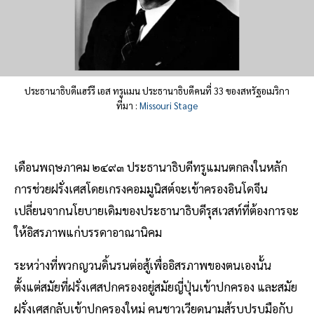
ประธานาธิบดีแฮร์รี เอส ทรูแมน ประธานาธิบดีคนที่ 33 ของสหรัฐอเมริกา
ที่มา :
Missouri Stage
เดือนพฤษภาคม ๒๔๙๓ ประธานาธิบดีทรูแมนตกลงในหลัก
การช่วยฝรั่งเศสโดยเกรงคอมมูนิสต์จะเข้าครองอินโดจีน
เปลี่ยนจากนโยบายเดิมของประธานาธิบดีรุสเวสท์ที่ต้องการจะ
ให้อิสรภาพแก่บรรดาอาณานิคม
ระหว่างที่พวกญวนดิ้นรนต่อสู้เพื่ออิสรภาพของตนเองนั้น
ตั้งแต่สมัยที่ฝรั่งเศสปกครองอยู่สมัยญี่ปุ่นเข้าปกครอง และสมัย
ฝรั่งเศสกลับเข้าปกครองใหม่ คนชาวเวียดนามสู้รบปรบมือกับ