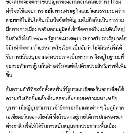
ของตนที่จะจัดการขบปัญหาของอินโดจีนได้โดยลำพัง โดยมี
ดำริจะใช้แผนการร่วมมือทางเศรษฐกิจและวัฒนธรรมระหว่าง
สามชาติในอินโดจีนเป็นปัจจัยสำคัญ แต่ไม่ถึงกับเป็นการร่วม
มือทางการเมือง พอจีนคอมมูนิสต์เข้ายึดครองผืนแผ่นดินใหญ่
จีนสำเร็จในปี ๒๔๙๒ รัฐบาลเมาเซตุง ประกาศรับรองรัฐบาลโฮ
จิมินห์ ติดตามด้วยสหภาพโซเวียต เป็นอันว่า โฮจิมินห์เพิ่งได้
รับการสนับสนุนจากต่างประเทศเป็นทางการ จึงอยู่ในฐานะที่
จะกระทำการสู้รบกับฝ่ายฝรั่งเศสต่อไปด้วยประสิทธิภาพที่เพิ่ม
ขึ้น
อันความดำริที่จะจัดตั้งสหพันธ์รัฐบาลเอเชียตะวันออกเฉียงใต้
ความจริงเกิดขึ้นแล้ว ตั้งแต่ตอนต้นของสงครามมหาเอเชีย
บูรพา เมื่อญี่ปุ่นสามารถเข้ายึดครองดินแดนต่าง ๆ ในภูมิภาค
เอเชียตะวันออกเฉียงใต้ ซึ่งล้วนตกอยู่ภายใต้การปกครองของ
ต่างชาติ เพื่อให้ได้รับการสนับสนุนจากประชากรพื้นเมือง