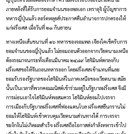
ภายหลังที่ได้รับการยอมจำนนของพลเอก เทราอุจิ ผู้บัญชาการ
ทหารญี่ปุ่นแล้ว ลอร์ดหลุยส์ประกาศคืนอำนาจการปกครองให้
แก่ฝรั่งเศส เมื่อวันที่ ๒๓ กันยายน
ทางเหนือเส้นขนานที่ ๑๖ ทหารของจอมพล เจียงไคเช็ครับการ
ยอมจำนนของญี่ปุ่นแล้ว ไม่ยอมถอนตัวออกจากเวียดนามเหนือ
ต้องรอมาจนกระทั่งเดือนมีนาคม ๒๔๘๙ โฮจิมินห์ตกลงกับ
ฝรั่งเศสขอให้จีนถอนทหารออก โดยฝรั่งเศสเข้าแทนที่และ
ยอมรับรองรัฐบาลของโฮจิมินห์ในภาคเหนือของเวียดนาม สมัย
นั้นเป็นเวลาที่พวกคอมมนิสต์เข้าร่วมอยู่ในรัฐบาลฝรั่งเศส จึงมี
การผ่อนเอาใจโฮจิมินห์พอสมควร โฮจิมินห์ยอมไปเจรจา
การเมืองกับรัฐบาลฝรั่งเศสที่ฟองแตนโบล ฝรั่งเศสยืนกรานไม่
ยอมให้โฮจิมินห์เข้าควบคุมเวียดนามส่วนทางใต้ การเจรจา
ชะงักงันไม่เกิดผลสำเร็จ ฝรั่งเศสถือโอกาสส่งกำลังทหารเข้าไป