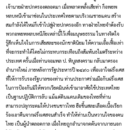
เจ้านายฝ่ายปกครองตลอดมา เมื่อพลาดพลั้งเสียท่า ก็อพยพ
หลบหนีเข้ามาซ่อนในประเทศไทยตามบริเวณชายแดน สร้าง
สมกำลังได้ใหม่ก็เข้าไปสู่ฝ่ายปกครองอีก ทางฝ่ายไทยจำต้องรับ
พวกอพยพหลบหนีภัยเหล่านี้ไว้เพื่อมนุษยธรรม ในทางจิตใจ
รู้สึกเห็นใจในการเสียสละของนักชาตินิยม ให้ความเอื้อเฟื้อเท่า
ที่จะกระทำได้โดยไม่กระทบกระเทือนถึงสัมพันธไมตรีระหว่าง
ประเทศ ครั้นเมื่อท่านจอมพล ป. พิบูลสงคราม กลับมาครอง
อำนาจใหม่ ภายหลังการรัฐประหารปี ๒๔๙๐ เพื่อเอาใจฝรั่งเศส
ที่ให้การรับรองรัฐบาลของท่าน ท่านประกาศร่วมมือกับฝรั่งเศส
ในการป้องกันมิให้พวกเวียดมินห์เข้ามาอาศัยใช้ประเทศไทย
เป็นฐานปฏิบัติการลับ แม้แต่ดินแดนเดิมของไทยที่ท่าน
สามารถปลุกระดมให้ปวงชนชาวไทย ฮือขึ้นสละเลือดเนื้อเรียก
ร้องเอาคืนจากฝรั่งเศสจนสำเร็จ ทำให้ท่านเป็นหวานใจของคน
ไทย เป็นผู้นำตลอดกาล เมื่อไทยถูกอำนาจกดดันจากภายนอก