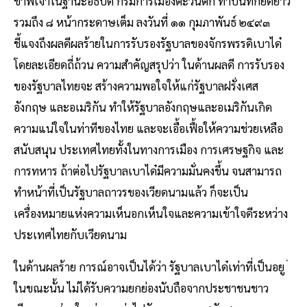
ข้าพเจ้าในฐานะอธิบดี กรมการเมืองตะวันตก ทำบันทึกยืดยาว
รวมถึง ๘ หน้ากระดาษเต็ม ลงวันที่ ๑๑ กุมภาพันธ์ ๒๔๙๓
ชี้แจงถึงผลดีผลร้ายในการรับรองรัฐบาลของจักรพรรดิเบาได๋
โดยละเอียดถี่ถ้วน ความสำคัญสรุปว่า ในด้านผลดี การรับรอง
ของรัฐบาลไทยจะ สร้างความพอใจให้แก่รัฐบาลฝรั่งเศส
อังกฤษ และอเมริกัน ทำให้รัฐบาลอังกฤษและอเมริกันเกิด
ความแน่ใจในท่าทีของไทย และจะเอื้อเฟื้อให้ความช่วยเหลือ
สนับสนุน ประเทศไทยทั้งในทางการเมือง การเศรษฐกิจ และ
การทหาร ถ้าต่อไปรัฐบาลเบาได๋มีความมั่นคงขึ้น จนสามารถ
ทำหน้าที่เป็นรัฐบาลถาวรของเวียดนามแล้ว ก็จะเป็น
เครื่องหมายแห่งความเห็นอกเห็นใจและความเข้าใจดีระหว่าง
ประเทศไทยกับเวียดนาม
ในด้านผลร้าย การณ์อาจเป็นได้ว่า รัฐบาลเบาได๋เท่าที่เป็นอยู ่
ในขณะนั้น ไม่ได้รับความยกย่องนับถือจากประชาชนชาว