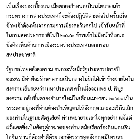
เป็นเรื่องของเบื้องบน เมื่อตกลงกำหนดเป็นนโยบายแล้ว
กระทรวงการต่างประเทศก็จะต้องปฏิบัติตามต่อไป ครั้นเมื่อ
ข้าพเจ้าต้องพ้นจากกรมการเมืองตะวันตกไป เข้ารับหน้าที่
ในกรมสหประชาชาติในปี ๒๔๙๓ ข้าพเจ้าไม่มีหน้าที่เสนอ
ข้อคิดเห็นด้านการเมืองระหว่างประเทศนอกกรอบ
สหประชาชาติ
รัฐบาลไทยหลังสงคราม จนกระทั่งเมื่อรัฐประหารปลายปี
๒๔๙๐ มีท่าทีจะรักษาความเป็นกลางไม่ฝักใฝ่เข้าข้างฝ่ายใดใน
สงครามเย็นระหว่างมหาประเทศ ครั้นเมื่อจอมพล ป. พิบูล
สงคราม กลับขึ้นครองอำนาจใหม่ในเดือนเมษายน ๒๔๙๑ เป็น
ธรรมดาอยู่เองที่ท่านต้องบำเพ็ญตนให้อังกฤษและอเมริกันเลิก
มองท่านในฐานะศัตรูเสียที ท่านพยายามเอาใจทุกอย่าง แม้แต่
ฝรั่งเศสซึ่งเป็นศัตรูคู่อาฆาตของท่าน สมัยเรียกร้องดินแดนอิน
โดจีน ท่านก็ต้องทำดีด้วย เอกอัครราชทูตอังกฤษมีโทรเลข