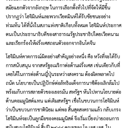
สมัยแยกตัวจากอังกฤษ ในการเลือกตั้งทั่วไปที่จัดให้มีขึ้น
ปรากฏว่า โฮจิมินห์และพวกเวียดมินห์ได้รับชัยชนะอย่าง
ท่วมท้น ได้ที่นั่งในสภาแห่งชาติเกือบทั้งหมด โฮจิมินห์ประกาศ
ตนเป็นประธานาธิบดีของสาธารณรัฐประชาธิปไตยเวียดนาม
และเรียกร้องให้ฝรั่งเศสถอนตัวออกจากอินโดจีน
โฮจิมินห์คาดการณ์ผิดอย่างสำคัญอย่างหนึ่ง คือ หวังที่จะได้รับ
การสนับสนุน จากสหรัฐอเมริกาต่อต้านฝรั่งเศส เช่นเดียวกับที่
เคยได้ในการต่อต้านญี่ปุ่นระหว่างสงคราม ต้องผิดพลาดไป
ถนัด นโยบายเป็นปฏิปักษ์ต่อลัทธิเผด็จการนาซีต้องเลิกล้มไป
พร้อมกับการสลายตัวของเยอรมัน สหรัฐฯ หันไปหานโยบายต่อ
ต้านคอมมูนิสต์แทน แต่เดิมสหรัฐฯ เชื่อในขบวนการโฮจิมินห์
ว่าเป็นขบวนการชาตินิยม แต่พอ สิ้นสุดสงครามแล้ว กลับเกรง
โฮจิมินห์จะเป็นลูกมือของคอมมูนิสต์ จึงเริ่มเบี่ยงบ่ายถอนการ
สนับสนุนโฮจิมินห์ สิ้นปี ๒๔๘๘ คณะของ โอ.เอส.เอส. ใน