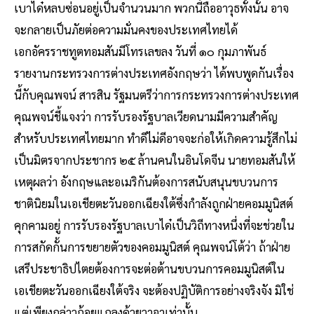
เบาได๋หลบซ่อนอยู่เป็นจำนวนมาก พวกนี้ถืออาวุธทั้งนั้น อาจ
จะกลายเป็นภัยต่อความมั่นคงของประเทศไทยได้
เอกอัครราชทูตทอมสันมีโทรเลขลง วันที่ ๑๐ กุมภาพันธ์
รายงานกระทรวงการต่างประเทศอังกฤษว่า ได้พบพูดกันเรื่อง
นี้กับคุณพจน์ สารสิน รัฐมนตรีว่าการกระทรวงการต่างประเทศ
คุณพจน์ชี้แจงว่า การรับรองรัฐบาลเวียดนามมีความสำคัญ
สำหรับประเทศไทยมาก ทำดีไม่ดีอาจจะก่อให้เกิดความรู้สึกไม่
เป็นมิตรจากประชากร ๒๕ ล้านคนในอินโดจีน นายทอมสันให้
เหตุผลว่า อังกฤษและอเมริกันต้องการสนับสนุนขบวนการ
ชาตินิยมในเอเชียตะวันออกเฉียงใต้ซึ่งกำลังถูกฝ่ายคอมมูนิสต์
คุกคามอยู่ การรับรองรัฐบาลเบาได๋เป็นวิถีทางหนึ่งที่จะช่วยใน
การสกัดกั้นการขยายตัวของคอมมูนิสต์ คุณพจน์โต้ว่า ถ้าฝ่าย
เสรีประชาธิปไตยต้องการจะต่อต้านขบวนการคอมมูนิสต์ใน
เอเชียตะวันออกเฉียงใต้จริง จะต้องปฏิบัติการอย่างจริงจัง มิใช่
แต่เพียงกล่าวถ้อยแถลงด้วยวาจาเท่านั้น