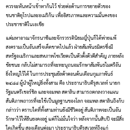
ควรจะหันหน้าเข้าหากันไว้ ช่วยต่อต้านการขยายตัวของ
ชนชาติยุโรปและอเมริกัน เพื่ออิสรภาพและความมั่นคงของ
ประชาชาติในเอเชีย
แต่มหาอาณาจักรนาซีและจักรวรรดินิยมญี่ปุ่นก็ได้พ่ายแพ้
สงครามเป็นอันเสร็จเด็ดขาดไปแล้ว ฝ่ายสัมพันธมิตรซึ่งมี
สหรัฐอเมริกาและสหภาพโซเวียตเป็นตัวตั้งตัวตีสำคัญ ภายหลัง
ชัยชนะ กลับไม่สามารถที่จะทะนุถนอมรักษาสัมพันธไมตรีอัน
ยิ่งใหญ่ไว้ได้ ในการประชุมยัลต้าตอนต้นเดือนกุมภาพันธ์
๒๔๘๘ ผู้นำผู้ใหญ่ยิ่งทั้งสาม คือ ประธานาธิบดีรุสเวลท์ นายก
รัฐมนตรีเชอร์ชิล และจอมพล สตาลิน สามารถตกลงวางแผน
สันติภาพถาวรที่จะใช้เป็นมูลฐานของโลก จอมพล สตาลินถึงกับ
กล่าวว่า ตราบใดที่ทั้งสามท่านยังมีชีวิตอยู่ สันติภาพจะเป็นอัน
รักษาไว้ให้ยืนยงคงอยู่ แต่ก็ไม่มั่นใจว่า หลังจากนั้นสิบปี จะมีสิ่ง
ใดเกิดขึ้น สองเดือนต่อมา ประธานาธิบดีรุสเวลท์ถึงแก่