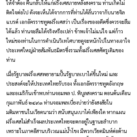
ให้จำต้อง คืนกลับให้แก่ฝรั่งเศสภายหลังสงคราม ท่านเกิดไม่
ติดใจต่อไป ดังจะเห็นได้จากการที่ท่านได้ลั่นวาจากับนายจิล
แบรต์ เอกอัครราชทูตฝรั่งเศสว่า เป็นเรื่องของอดีตซึ่งควรจะลืม
ได้แล้ว ท่านจะลืมได้จริงหรือเปล่า ข้าพเจ้าไม่แน่ใจ แต่ก้าว
ใหม่ของท่านในการดำเนินวิเทโศบายดูจะหนักไปในทางเอาใจ
ประเทศใหญ่ฝ่ายสัมพันธมิตรซึ่งรวมทั้งฝรั่งเศสศัตรูเดิมของ
ท่าน
เมื่อรัฐบาลฝรั่งเศสพยายามปั้นรัฐบาลเบาได๋ขึ้นใหม่ และ
ประสงค์จะให้ประเทศไทยรับรอง ทั้งเอกอัครราชทูตอังกฤษ
และอเมริกันเข้าพบท่านจอมพล ป. พิบูลสงคราม ตอนต้นเดือน
กุมภาพันธ์ ๒๔๙๓ ท่านจอมพลเบี่ยงบ่ายว่ายังสงสัยใน
มติมหาชนในเวียดนามว่า สนับสนุนเบาได๋เพียงใด หากแผน
ฝรั่งเศสไม่สำเร็จผลประเทศไทยจะตกอยู่ในฐานะลำบาก
เพราะในภาคอีสานบริเวณแม่น้ำโขง มีพวกเวียดมินห์ต่อต้าน