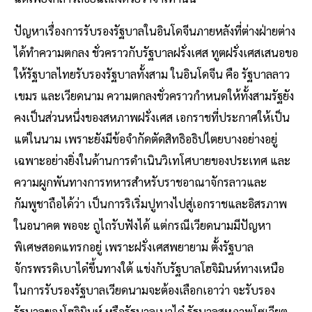
ปัญหาเรื่องการรับรองรัฐบาลในอินโดจีนภายหลังที่ต่างฝ่ายต่าง
ได้ทำความตกลง ชั่วคราวกับรัฐบาลฝรั่งเศส ทูตฝรั่งเศสเสนอขอ
ให้รัฐบาลไทยรับรองรัฐบาลทั้งสาม ในอินโดจีน คือ รัฐบาลลาว
เขมร และเวียดนาม ความตกลงชั่วคราวกำหนดให้ทั้งสามรัฐยัง
คงเป็นส่วนหนึ่งของสหภาพฝรั่งเศส เอกราชที่ประกาศให้เป็น
แต่ในนาม เพราะยังมีข้อจำกัดตัดสิทธิอธิปไตยบางอย่างอยู่
เฉพาะอย่างยิ่งในด้านการดำเนินวิเทโศบายของประเทศ และ
ความผูกพันทางการทหารสำหรับราชอาณาจักรลาวและ
กัมพูชาถือได้ว่า เป็นการริเริ่มปูทางไปสู่เอกราชและอิสรภาพ
ในอนาคต พอจะ ถูไถรับฟังได้ แต่กรณีเวียดนามมีปัญหา
พิเศษสอดแทรกอยู่ เพราะฝรั่งเศสพยายาม ตั้งรัฐบาล
จักรพรรดิเบาได๋ขึ้นทางใต้ แข่งกับรัฐบาลโฮจิมินห์ทางเหนือ
ในการรับรองรัฐบาลเวียดนามจะต้องเลือกเอาว่า จะรับรอง
รัฐบาลของโฮจิมินห์ หรือรัฐบาลเบาได๋ รัฐบาลสหภาพโซเวียต