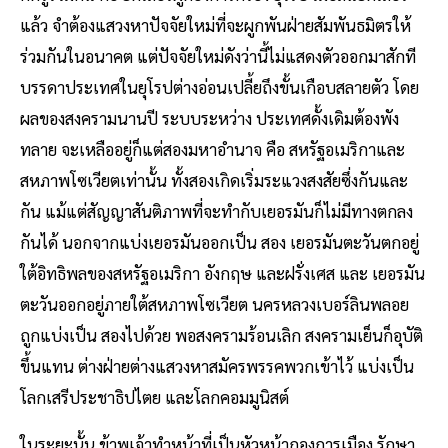
แล้ว จำต้องแสวงหาปัจจัยใหม่ที่จะผูกพันฝ่ายสัมพันธมิตรให้
ร่วมกันในอนาคต แต่ปัจจัยใหม่ดังว่านี้ไม่แสดงตัวออกมาสักที
บรรดาประเทศในยุโรปต่างอ่อนเปลี้ยถึงขั้นเกือบสลายตัว โดย
ผลของสงครามนานปี ระบบระหว่าง ประเทศดั้งเดิมต้องพัง
ทลาย จะเหลืออยู่ก็แต่สองมหาอำนาจ คือ สหรัฐอเมริกาและ
สหภาพโซเวียตเท่านั้น ทั้งสองเกิดเริ่มระแวงสงสัยซึ่งกันและ
กัน แม้แต่สัญญาสันติภาพที่จะทำกับเยอรมันก็ไม่มีทางตกลง
กันได้ นอกจากแบ่งเยอรมันออกเป็น สอง เยอรมันตะวันตกอยู่
ใต้อิทธิพลของสหรัฐอเมริกา อังกฤษ และฝรั่งเศส และ เยอรมัน
ตะวันออกอยู่ภายใต้สหภาพโซเวียต นครหลวงเบอร์ลินพลอย
ถูกแบ่งเป็น สองไปด้วย พอสงครามร้อนเลิก สงครามเย็นก็อุบัติ
ขึ้นแทน ต่างฝ่ายต่างแสวงหาสมัครพรรคพวกเข้าไว้ แบ่งเป็น
โลกเสรีประชาธิปไตย และโลกคอมมูนิสต์
ในระยะนั้น ข้าพเจ้าทำหน้าที่เป็นหัวหน้ากองการเมือง รักษา