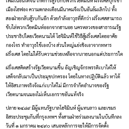
เพิ่มในอินโดจีน เกิดการสู้รบกับพวกเวียดมินห์ ฝรั่งเศสบุกเข้า
เมืองไฮฟอง ความตกลงเดือนมีนาคมจึงเป็นอันล้มเลิกไป ทั้ง
สองฝ่ายกลับสู้รบกันอีก ด้วยกำลังอาวุธที่ดีกว่า ฝรั่งเศสสามารถ
ขับไล่พวกเวียดมินห์ออกจากฮานอย นครหลวงของสาธารณรัฐ
ประชาธิปไตยเวียดนามได้ โฮจิมินห์ใช้วิธีสู้ฝรั่งเศสโดยอาศัย
กองโจร ทำอาวุธใช้เองบ้าง ส่วนใหญ่แย่งชิงเอาจากทหาร
ฝรั่งเศส โดยไม่ได้รับความช่วยเหลือจากภายนอกแต่ประการใด
ฝรั่งเศสคิดสร้างรัฐเวียดนามขึ้น อัญเชิญจักรพรรดิเบาได๋ให้
เสด็จกลับมาเป็นประมุขปกครอง โดยในทางปฏิบัติแล้ว หาได้
ให้อิสรภาพจริงจังแก่เบาได๋ไม่ มีการจำกัดอำนาจของรัฐ
เวียดนามจนมองไม่เห็นเอกราชอันแท้จริง
ปลาย ๒๔๘๙ มีผู้แทนรัฐบาลโฮจิมินห์ ผู้แทนลาว และเขมร
อิสระประชุมกันที่กรุงเทพฯ ทั้งสามฝ่ายร่วมลงนามในบันทึกลง
วันที่ ๑ มกราคม ๒๔๙๐ เสนอหลักการจะให้มีการจัดตั้ง