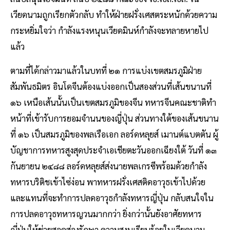
เวียดนามถูกเรียกตัวกลับ ทำให้ฝ่ายฝรั่งเศสตระหนักด้วยความ
กระหยิ่มใจว่า กำลังแรงหนุนเวียดมินห์กำลังจะทลายหายไป
แล้ว
ตามที่ได้กล่าวมาแล้วในบทที่ ๒๑ การแบ่งเขตสมรภูมิฝ่าย
สัมพันธมิตร อินโดจีนต้องแบ่งออกเป็นสองส่วนที่เส้นขนานที่
๑๖ เหนือเส้นนั้นเป็นเขตสมรภูมิของจีน ทหารจีนคณะชาติทำ
หน้าที่เข้ารับการยอมจำนนของญี่ปุ่น ส่วนทางใต้ของเส้นขนาน
ที่ ๑๖ เป็นสมรภูมิของพลเรือเอก ลอร์ดหลุยส์ เมานต์แบตตัน ผู้
บัญชาการทหารสูงสุดประจำเอเชียตะวันออกเฉียงใต้ วันที่ ๑๓
กันยายน ๒๔๘๘ ลอร์ดหลุยส์ส่งนายพลเกรซีพร้อมด้วยกำลัง
ทหารบริติชเข้าไซ่ง่อน พาทหารฝรั่งเศสติดอาวุธเข้าไปด้วย
และแทนที่จะทำการปลดอาวุธกำลังทหารญี่ปุ่น กลับสนใจใน
การปลดอาวุธทหารญวนมากกว่า ยิ่งกว่านั้นยังอาศัยทหาร
ญี่ปุ่นให้ช่วยสอดส่องรักษา ความสงบเรียบร้อยในเวียดนาม