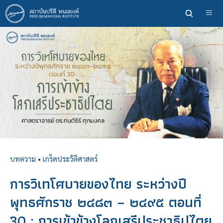
ข้าม
ไป
ยัง
เนื้อหา
หลัก
บทความ
•
เกร็ดประวัติศาสตร์
การวิเทโศบายของไทย ระหว่างปี
พุทธศักราช ๒๔๘๓ – ๒๔๙๕ ตอนที่
30 : การเข้าข้างโลกเสรีประชาธิปไตย