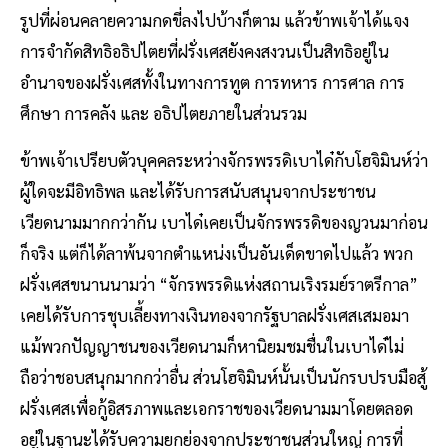
รูปที่ผ่อนคลายความกดขี่ลงไปบ้างก็ตาม แล้วข้าพเจ้าได้แจง
การจำกัดสิทธิอธิปไตยที่ฝรั่งเศสยังคงสงวนเป็นสิทธิอยู่ใน
อำนาจของฝรั่งเศสทั้งในทางการทูต การทหาร การศาล การ
ศึกษา การคลัง และ อธิปไตยภายในส่วนรวม
ข้าพเจ้าเปรียบตัวบุคคลระหว่างจักรพรรดิเบาได๋กับโฮจิมินห์ว่า
ผู้ใดจะมีอิทธิพล และได้รับการสนับสนุนจากประชาชน
เวียดนามมากกว่ากัน เบาได๋เคยเป็นจักรพรรดิของญวนมาก่อน
ก็จริง แต่ก็ได้ลาพ้นจากตำแหน่งเป็นอันเด็ดขาดไปแล้ว พวก
ฝรั่งเศสขนานนามว่า “จักรพรรดิแห่งสถานเริงรมย์ราตรีกาล”
เคยได้รับการชุบเลี้ยงทางเงินทองจากรัฐบาลฝรั่งเศสเสมอมา
แม้พวกปัญญาชนของเวียดนามก็หานิยมชมชื่นในเบาได๋ไม่
ถือว่าชอบสนุกมากกว่าอื่น ส่วนโฮจิมินห์นั้นเป็นนักรบปรบมือสู้
ฝรั่งเศสเพื่อกู้อิสรภาพและเอกราชของเวียดนามมาโดยตลอด
อยู่ในฐานะได้รับความยกย่องจากประชาชนส่วนใหญ่ การที่