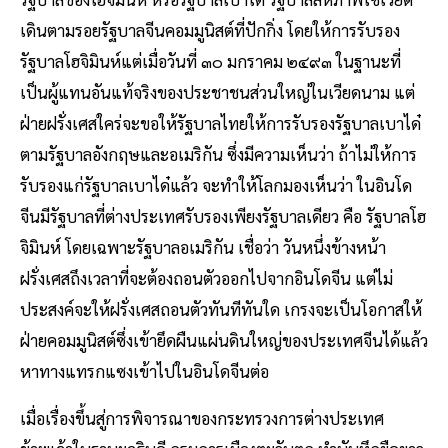
เดินตามรอยรัฐบาลจีนคอมมูนิสต์ที่ปักกิ่ง โดยให้การรับรอง
รัฐบาลโฮจิมินห์แต่เมื่อวันที่ ๓๐ มกราคม ๒๔๙๓ ในฐานะที่
เป็นผู้แทนอันแท้จริงของประชาชนส่วนใหญ่ในเวียดนาม แต่
ฝ่ายฝรั่งเศสใคร่จะขอให้รัฐบาลไทยให้การรับรองรัฐบาลเบาได๋
ตามรัฐบาลอังกฤษและอเมริกัน ซึ่งมีความเห็นว่า ถ้าไม่ให้การ
รับรองแก่รัฐบาลเบาได๋แล้ว จะทำให้โลกมองเห็นว่า ในอินโด
จีนมีรัฐบาลที่ต่างประเทศรับรองเพียงรัฐบาลเดียว คือ รัฐบาลโฮ
จิมินห์ โดยเฉพาะรัฐบาลอเมริกัน เชื่อว่า วันหนึ่งข้างหน้า
ฝรั่งเศสถึงเวลาที่จะต้องถอนตัวออกไปจากอินโดจีน แต่ไม่
ประสงค์จะให้ฝรั่งเศสถอนตัวทันทีทันใด เกรงจะเป็นโอกาสให้
ฝ่ายคอมมูนิสต์ซึ่งเข้ายึดผืนแผ่นดินใหญ่ของประเทศจีนได้แล้ว
หาทางแทรกแซงเข้าไปในอินโดจีนต่อ
เมื่อเรื่องขึ้นสู่การพิจารณาของกระทรวงการต่างประเทศ