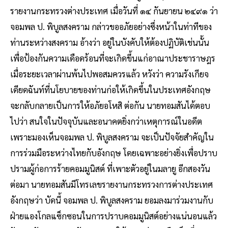
รายงานกระทรวงต่างประเทศ เมื่อวันที่ ๑๔ กันยายน ๒๔๙๑ ว่า
จอมพล ป. พิบูลสงคราม กล่าวขออภัยอย่างซึ่งหน้าในท่าทีของ
ท่านระหว่างสงคราม อ้างว่า อยู่ในบังคับให้ต้องปฏิบัติเช่นนั้น
เพื่อป้องกันความเดือดร้อนที่จะเกิดขึ้นแก่อาณาประชาราษฎร
เมื่อระยะเวลาผ่านพ้นไปพอสมควรแล้ว หวังว่า ความรังเกียจ
เดียดฉันท์ที่นโยบายของท่านก่อให้เกิดขึ้นในประเทศอังกฤษ
จะกลับกลายเป็นการให้อภัยอโหสิ ต่อกัน นายทอมสันได้ตอบ
ไปว่า สนใจในปัจจุบันและอนาคตยิ่งกว่าเหตุการณ์ในอดีต
เพราะมองเห็นจอมพล ป. พิบูลสงคราม จะเป็นปัจจัยสำคัญใน
การร่วมมือระหว่างไทยกับอังกฤษ โดยเฉพาะอย่างยิ่งเพื่อปราบ
ปรามผู้ก่อการร้ายคอมมูนิสต์ ที่เพาะตัวอยู่ในมลายู อีกสองวัน
ต่อมา นายทอมสันมีโทรเลขรายงานกระทรวงการต่างประเทศ
อังกฤษว่า บัดนี้ จอมพล ป. พิบูลสงคราม ยอมลงมาร่วมงานกับ
ฝ่ายแองโกลแซ็กซอนในการปราบคอมมูนิสต์อย่างแน่นอนแล้ว