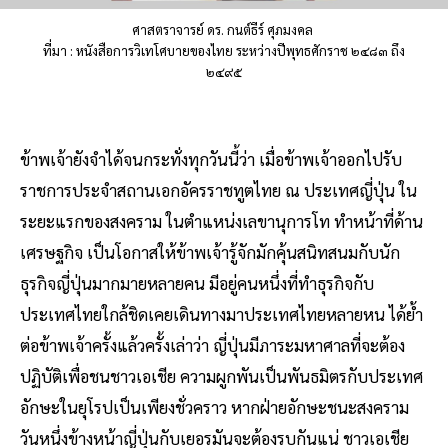
ศาสตราจารย์ ดร. กนต์ธีร์ ศุภมงคล
ที่มา : หนังสือการวิเทโศบายของไทย ระหว่างปีพุทธศักราช ๒๔๘๓ ถึง
๒๔๙๕
ข้าพเจ้ายังจำได้จนกระทั่งทุกวันนี้ว่า เมื่อข้าพเจ้าออกไปรับ
ราชการประจำสถานเอกอัครราชทูตไทย ณ ประเทศญี่ปุ่น ใน
ระยะแรกของสงคราม ในตำแหน่งเลขานุการโท ทำหน้าที่ด้าน
เศรษฐกิจ เป็นโอกาสให้ข้าพเจ้ารู้จักมักคุ้นสนิทสนมกับนัก
ธุรกิจญี่ปุ่นมากมายหลายคน มีอยู่คนหนึ่งที่ทำธุรกิจกับ
ประเทศไทยใกล้ชิดเคยเดินทางมาประเทศไทยหลายหน ได้ย้ำ
ต่อข้าพเจ้าครั้งแล้วครั้งเล่าว่า ญี่ปุ่นมีภาระมหาศาลที่จะต้อง
ปฏิบัติเพื่อชนชาวเอเชีย ความผูกพันเป็นพันธมิตรกับประเทศ
อักษะในยุโรปเป็นเพียงชั่วคราว หากฝ่ายอักษะชนะสงคราม
วันหนึ่งข้างหน้าญี่ปุ่นกับเยอรมันจะต้องรบกันแน่ ชาวเอเชีย