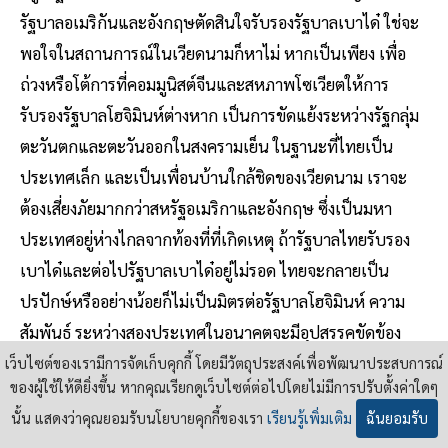
รัฐบาลอเมริกันและอังกฤษตัดสินใจรับรองรัฐบาลเบาได๋ ใช่จะ
พอใจในสถานการณ์ในเวียดนามก็หาไม่ หากเป็นเพียง เพื่อ
ถ่วงหรือโต้การที่คอมมูนิสต์จีนและสหภาพโซเวียตให้การ
รับรองรัฐบาลโฮจิมินห์ต่างหาก เป็นการขัดแย้งระหว่างรัฐกลุ่ม
ตะวันตกและตะวันออกในสงครามเย็น ในฐานะที่ไทยเป็น
ประเทศเล็ก และเป็นเพื่อนบ้านใกล้ชิดของเวียดนาม เราจะ
ต้องเสี่ยงภัยมากกว่าสหรัฐอเมริกาและอังกฤษ ซึ่งเป็นมหา
ประเทศอยู่ห่างไกลจากท้องที่ที่เกิดเหตุ ถ้ารัฐบาลไทยรับรอง
เบาได๋และต่อไปรัฐบาลเบาได๋อยู่ไม่รอด ไทยจะกลายเป็น
ปรปักษ์หรืออย่างน้อยก็ไม่เป็นมิตรต่อรัฐบาลโฮจิมินห์ ความ
สัมพันธ์ ระหว่างสองประเทศในอนาคตจะมีอุปสรรคขัดข้อง
หม่นหมองเป็นเงาดำ โฮจิมินห์อาจร่วมมือกับจีนคอมมูนิสต์เป็น
เว็บไซต์ของเรามีการจัดเก็บคุกกี้ โดยมีวัตถุประสงค์เพื่อพัฒนาประสบการณ์
ของผู้ใช้ให้ดียิ่งขึ้น หากคุณเรียกดูเว็บไซต์ต่อไปโดยไม่มีการปรับตั้งค่าใดๆ
ปฏิปักษ์ต่อไทย โดยไทยไม่อาจร้องขอความเห็น อกเห็นใจอย่าง
นั้น แสดงว่าคุณยอมรับนโยบายคุกกี้ของเรา
เรียนรู้เพิ่มเติม
ฉันยอมรับ
ใดเลย ยิ่งกว่านั้นการรับรองรัฐบาลเบาได๋ อาจจะก่อให้เกิด