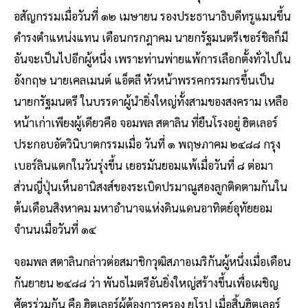
อสัญกรรมเมื่อวันที่ ๑๒ เมษายน รองประธานาธิบดีทรูแมนขึ้น
ดำรงตำแหน่งแทน เดือนกรกฎาคม นายกรัฐมนตรีเชอร์ชิลก็มี
อันจะเป็นไปอีกผู้หนึ่ง เพราะท่านพ่ายแพ้การเลือกตั้งทั่วไปใน
อังกฤษ นายเคลเมนต์ แอ็ตลี หัวหน้าพรรคกรรมกรขึ้นเป็น
นายกรัฐมนตรี ในบรรดาผู้นำยิ่งใหญ่ทั้งสามของสงคราม เหลือ
หน้าเก่าเพียงผู้เดียวคือ จอมพล สตาลิน ที่ยืนโรงอยู่ ฮิตเลอร์
ประกอบอัตวินิบาตกรรมเมื่อ วันที่ ๑ พฤษภาคม ๒๔๘๘ กรุง
เบอร์ลินแตกในวันรุ่งขึ้น เยอรมันยอมแพ้เมื่อวันที่ ๘ ต่อมา
ส่วนญี่ปุ่นเห็นอานิสงส์ของระเบิดปรมาณูสองลูกติดตามกันใน
ต้นเดือนสิงหาคม มหาอำนาจแห่งดินแดนอาทิตย์อุทัยยอม
จำนนเมื่อวันที่ ๑๔
จอมพล สตาลินกล่าวต่อสมาชิกวุฒิสภาอเมริกันผู้หนึ่งเมื่อเดือน
กันยายน ๒๔๘๘ ว่า พันธไมตรีอันยิ่งใหญ่สร้างขึ้นเพื่อเผชิญ
ศัตรูร่วมกัน คือ ฮิตเลอร์ผู้ต้องการครอง ยุโรป เมื่อสิ้นฮิตเลอร์