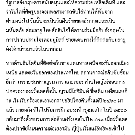
รัฐบาลอังกฤษควรสนับสนุนและให้ความช่วยเหลือเต็มที่ และ
ว่าวันใดที่ศัตรูของจอมพลสามารถขับไล่ท่านให้พ้นจาก
ตำแหน่งไป วันนั้นจะเป็นวันฝันร้ายของอังกฤษและเป็น
มหันตภัย ต่อมลายู ไทยตัดสินใจให้ความร่วมมือกับอังกฤษใน
การปราบปรามโจรคอมมูนิสต์ ชายแดนทางใต้ติดต่อกับมลายู
ดังได้กล่าวมาแล้วในบทก่อน
ทางด้านอินโดจีนที่ติดต่อกับชายแดนทางเหนือ ตะวันออกเฉียง
เหนือ และตะวันออกของประเทศไทย สถานการณ์สลับซับซ้อน
ยิ่กว่า เพราะชนชาวญวน ลาว และเขมร ส่วนใหญ่ไม่ชอบการ
ปกครองของฝรั่งเศสทั้งนั้น ญวนมีโฮจิมินห์ ชื่อเดิม เหงียนเอเก๊
าะ เริ่มเรียกร้องจะเอาเอกราชอธิปไตยคืนตั้งแต่ปี ๒๔๖๐ มา
แล้ว ภายหลัง ที่ได้ไปรับการฝึกอบรมที่กรุงมอสโก ในปี ๒๔๖๖
กลับมาถึงตั้งขบวนการต่อต้านฝรั่งเศสในปี ๒๔๗๓ เมื่อฝรั่งเศส
ต้องปราชัยในสงครามต่อเยอรมัน ญี่ปุ่นเริ่มแผ่อิทธิพลเข้าไป