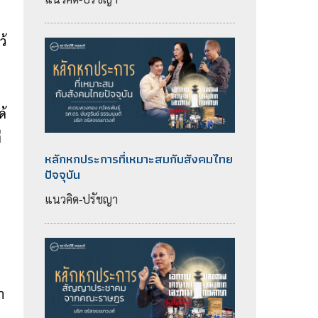
ว้
ด้
่
หลักหกประการที่เหมาะสมกับสังคมไทย
ปัจจุบัน
แนวคิด-ปรัชญา
า