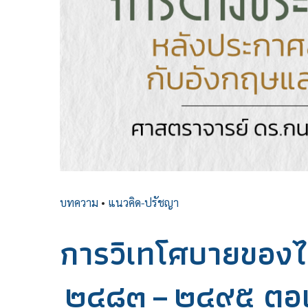
บทความ
•
แนวคิด-ปรัชญา
การวิเทโศบายของไ
๒๔๘๓ – ๒๔๙๕ ตอนที่