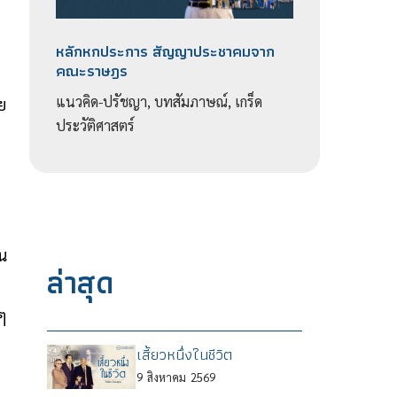
หลักหกประการ สัญญาประชาคมจาก
คณะราษฎร
แนวคิด-ปรัชญา, บทสัมภาษณ์, เกร็ด
ย
ประวัติศาสตร์
น
ล่าสุด
ๆ
เสี้ยวหนึ่งในชีวิต
9
สิงหาคม
2569