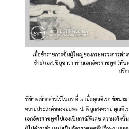
เมื่อข้าราชการชั้นผู้ใหญ่ของกระทรวงการต่าง
ซ้าย) เอส. ชิบุซาวา ท่านเอกอัครราชทูต (หันห
ปรึก
ที่ข้าพเจ้ากล่าวไว้ในบทที่ ๗ เมื่อคุณดิเรก ชั
ความประสงค์ของจอมพล ป. พิบูลสงคราม คุณดิเร
เอกอัครราชทูตไปเองเป็นกรณีพิเศษ ความจริงนั้นที
ผู้ไปดำรงตำแหน่งเป็นอัครราชทูตที่ปรึกษา และคุณ