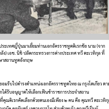
ประเทศญี่ปุ่นมาเยี่ยมท่านเอกอัครราชทูตดิเรกชัย นาม (จาก
ลัง) เอช. นิชิ ปลัดกระทรวงการต่างประเทศ ทวี ตะเวทิกุล ที่
ษาสถานทูตอังกฤษ
ยนาม ยอมรับไปดำรงตำแหน่งเอกอัครราชทูตไทย ณ กรุงโตเกียว ตา
กได้รับอนุญาตให้เลือกเฟ้นข้าราชการประจำสถาน
่คุณดิเรกคัดเลือกด้วยตนเองมีเพียง ๒ คน คือ คุณทวี ตะเวทิกุ
ถนัด คอมันตร์ เลขานุการโท ส่วนข้าพเจ้า คุณทวีเป็นผู้