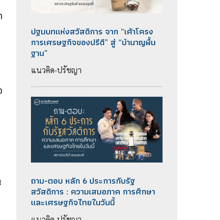
ก
ปฐมบทแห่งสวัสดิการ จาก “เค้าโครง
การเศรษฐกิจของปรีดี” สู่ “บำนาญพื้น
ฐาน”
แนวคิด-ปรัชญา
อ
ถาม-ตอบ หลัก 6 ประการกับรัฐ
น
สวัสดิการ : ความเสมอภาค การศึกษา
และเศรษฐกิจไทยในวันนี้
แนวคิด-ปรัชญา