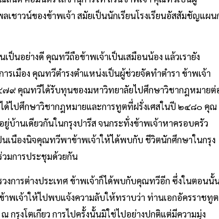
พลเชาวน์ของข้าพเจ้า สมัยเป็นนักเรียนโรงเรียนอัสสัมชัญแผน
้นเป็นอย่างดี คุณทวีถือข้าพเจ้าเป็นเสมือนน้อง แล้วเรายัง
ารเมือง คุณทวีตำรงตำแหน่งเป็นผู้ช่วยจัดทำตำรา ข้าพเจ้า
๔๗๙ คุณทวีได้รับทุนของมหาวิทยาลัยไปศึกษาวิชากฎหมายต่
ฐบาลได้ไปศึกษาวิชากฎหมายและการทูตที่ฝรั่งเศสในปี ๒๔๘๐ คุณ
อยู่บ้านเดียวกันในกรุงปารีส จนกระทั่งข้าพเจ้าหาครอบครัว
เป็นเนืองนิจคุณทวีพาข้าพเจ้าให้ได้พบกับ ชีวิตนักศึกษาในกรุง
ปร่วมการประชุมด้วยกัน
วงการต่างประเทศ ข้าพเจ้าก็ได้พบกับคุณทวีอีก ซึ่งในตอนนั้
ข้าพเจ้าให้ไปพบแจ้งความลับให้ทราบว่า ท่านเอกอัครราชทูต
กรุงโตเกียว การไปครั้งนั้นมิใช่ไปอย่างปกติแต่มีความมุ่ง