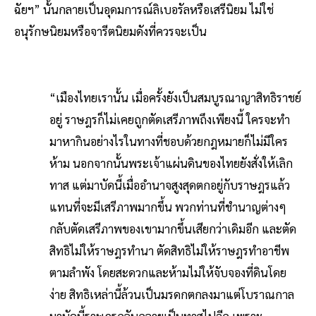
ฉัยฯ” นั้นกลายเป็นอุดมการณ์ลิเบอรัลหรือเสรีนิยม ไม่ใช่
อนุรักษนิยมหรือจารีตนิยมดังที่ควรจะเป็น
“เมืองไทยเรานั้น เมื่อครั้งยังเป็นสมบูรณาญาสิทธิราชย์
อยู่ ราษฎรก็ไม่เคยถูกตัดเสรีภาพถึงเพียงนี้ ใครจะทำ
มาหากินอย่างไรในทางที่ชอบด้วยกฎหมายก็ไม่มีใคร
ห้าม นอกจากนั้นพระเจ้าแผ่นดินของไทยยังสั่งให้เลิก
ทาส แต่มาบัดนี้เมื่ออำนาจสูงสุดตกอยู่กับราษฎรแล้ว
แทนที่จะมีเสรีภาพมากขึ้น พวกท่านที่ชำนาญต่างๆ
กลับตัดเสรีภาพของเขามากขึ้นเสียกว่าเดิมอีก และตัด
สิทธิไม่ให้ราษฎรทำนา ตัดสิทธิไม่ให้ราษฎรทำอาชีพ
ตามลำพัง โดยสะดวกและห้ามไม่ให้จับจองที่ดินโดย
ง่าย สิทธิเหล่านี้ล้วนเป็นมรดกตกลงมาแต่โบราณกาล