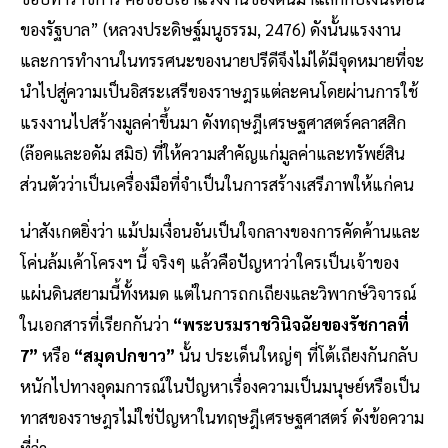
ของรัฐบาล” (หลวงประดิษฐ์มนูธรรม, 2476) ดังนั้นแรงงาน
และการทำงานในทรรศนะของนายปรีดีจึงไม่ได้มีจุดหมายที่จะ
นำไปสู่ความเป็นอิสระเสรีของราษฎรแต่ละคนโดยผ่านการใช้
แรงงานไปสร้างมูลค่าขึ้นมา ดังทฤษฎีเศรษฐศาสตร์คลาสสิก
(ล๊อคและอดัม สมิธ) ที่ให้ความสำคัญแก่มูลค่าและทรัพย์สิน
ส่วนตัวว่าเป็นเครื่องมือที่จำเป็นในการสร้างเสรีภาพให้แก่คน
น่าสังเกตยิ่งว่า แม้ปมเงื่อนอันเป็นใจกลางของการคัดค้านและ
โค่นล้มเค้าโครงฯ นี้ จริงๆ แล้วคือปัญหาว่าใครเป็นเจ้าของ
แผ่นดินสยามนี้ทั้งหมด แต่ในการถกเถียงและวิพากษ์วิจารณ์
ในเอกสารที่เรียกกันว่า
“พระบรมราชวินิจฉัยของรัชกาลที่
7”
หรือ
“สมุดปกขาว”
นั้น ประเด็นใหญ่ๆ ที่โต้เถียงกันกลับ
หนักไปทางอุดมการณ์ในปัญหาเรื่องความเป็นมนุษย์หรือเป็น
ทาสของราษฎรไม่ใช่ปัญหาในทฤษฎีเศรษฐศาสตร์ ดังข้อความ
ที่ว่า