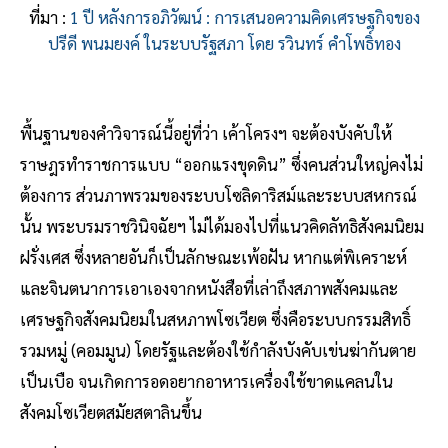
ที่มา :
1 ปี หลังการอภิวัฒน์ : การเสนอความคิดเศรษฐกิจของ
ปรีดี พนมยงค์ ในระบบรัฐสภา โดย รวินทร์ คำโพธิ์ทอง
พื้นฐานของคำวิจารณ์นี้อยู่ที่ว่า เค้าโครงฯ จะต้องบังคับให้
ราษฎรทำราชการแบบ “ออกแรงขุดดิน” ซึ่งคนส่วนใหญ่คงไม่
ต้องการ ส่วนภาพรวมของระบบโซลิดาริสม์และระบบสหกรณ์
นั้น พระบรมราชวินิจฉัยฯ ไม่ได้มองไปที่แนวคิดลัทธิสังคมนิยม
ฝรั่งเศส ซึ่งหลายอันก็เป็นลักษณะเพ้อฝัน หากแต่พิเคราะห์
และจินตนาการเอาเองจากหนังสือที่เล่าถึงสภาพสังคมและ
เศรษฐกิจสังคมนิยมในสหภาพโซเวียต ซึ่งคือระบบกรรมสิทธิ์
รวมหมู่ (คอมมูน) โดยรัฐและต้องใช้กำลังบังคับเข่นฆ่ากันตาย
เป็นเบือ จนเกิดการอดอยากอาหารเครื่องใช้ขาดแคลนใน
สังคมโซเวียตสมัยสตาลินขึ้น