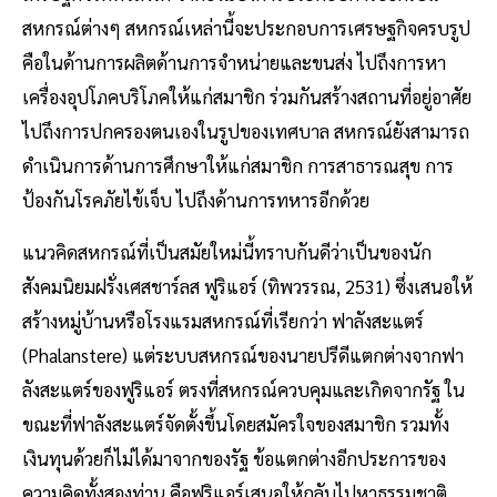
สหกรณ์ต่างๆ สหกรณ์เหล่านี้จะประกอบการเศรษฐกิจครบรูป
คือในด้านการผลิตด้านการจำหน่ายและขนส่ง ไปถึงการหา
เครื่องอุปโภคบริโภคให้แก่สมาชิก ร่วมกันสร้างสถานที่อยู่อาศัย
ไปถึงการปกครองตนเองในรูปของเทศบาล สหกรณ์ยังสามารถ
ดำเนินการด้านการศึกษาให้แก่สมาชิก การสาธารณสุข การ
ป้องกันโรคภัยไข้เจ็บ ไปถึงด้านการทหารอีกด้วย
แนวคิดสหกรณ์ที่เป็นสมัยใหม่นี้ทราบกันดีว่าเป็นของนัก
สังคมนิยมฝรั่งเศสชาร์ลส ฟูริแอร์ (ทิพวรรณ, 2531) ซึ่งเสนอให้
สร้างหมู่บ้านหรือโรงแรมสหกรณ์ที่เรียกว่า ฟาลังสะแตร์
(Phalanstere) แต่ระบบสหกรณ์ของนายปรีดีแตกต่างจากฟา
ลังสะแตร์ของฟูริแอร์ ตรงที่สหกรณ์ควบคุมและเกิดจากรัฐ ใน
ขณะที่ฟาลังสะแตร์จัดตั้งขึ้นโดยสมัครใจของสมาชิก รวมทั้ง
เงินทุนด้วยก็ไม่ได้มาจากของรัฐ ข้อแตกต่างอีกประการของ
ความคิดทั้งสองท่าน คือฟูริแอร์เสนอให้กลับไปหาธรรมชาติ