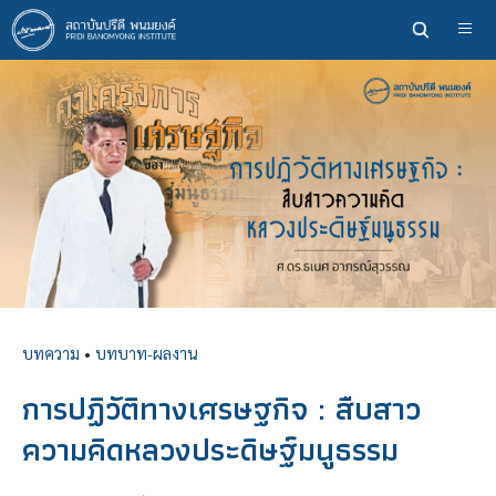
ข้าม
ไป
ยัง
เนื้อหา
หลัก
บทความ
•
บทบาท-ผลงาน
การปฏิวัติทางเศรษฐกิจ : สืบสาว
ความคิดหลวงประดิษฐ์มนูธรรม