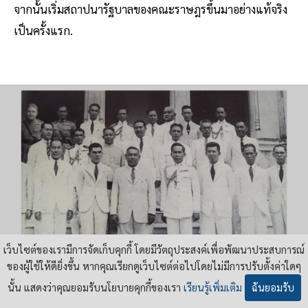
จากนั้นเริ่มสถาปนารัฐบาลของคณะราษฎรขึ้นมาอย่างแท้จริง
เป็นครั้งแรก.
เว็บไซต์ของเรามีการจัดเก็บคุกกี้ โดยมีวัตถุประสงค์เพื่อพัฒนาประสบการณ์
ของผู้ใช้ให้ดียิ่งขึ้น หากคุณเรียกดูเว็บไซต์ต่อไปโดยไม่มีการปรับตั้งค่าใดๆ
นั้น แสดงว่าคุณยอมรับนโยบายคุกกี้ของเรา
เรียนรู้เพิ่มเติม
ฉันยอมรับ
คณะรัฐมนตรีและที่ปรึกษา ในสมัยรัฐบาลของพันเอกพระยา