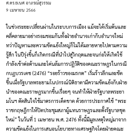
ศ.ดร.ธเนศ อาภรณ์สุวรรณ
9
เมษายน
2566
ในช่วงระยะเปลี่ยนผ่านในระบบการเมือง แม้จะได้เริ่มต้นและ
คลี่คลายมาอย่างรอมชอมกันทั้งฝ่ายอำนาจเก่ากับอำนาจใหม่
ทว่าปัญหาและความขัดแย้งใหญ่ก็ไม่ได้มลายหายไปตามความ
รู้สึก ในปีรุ่งขึ้นก็เกิดกรณีที่นำไปสู่วิกฤตและจนก่อให้เกิดใช้
กำลังเข้าต่อต้านและโค่นล้มการปฏิวัติของคณะราษฎรในกรณี
กบฏบวรเดช (2476) “รอยร้าวของมรกต” เริ่มร้าวลึกและชัด
ขึ้นเมื่อรัฐบาลพระยามโนปกรณ์นิติธาดามีความขัดแย้งกับฝ่าย
นำของคณะราษฎรมากขึ้นเรื่อยๆ จนทำให้ฝ่ายรัฐบาลพระยา
มโนฯ ตัดสินใจใช้มาตรการเด็ดขาด ด้วยการประกาศใช้ “พระ
ราชกฤษฎีกาให้ปิดประชุมสภาผู้แทนราษฎรและตั้งรัฐบาลชุด
ใหม่” ในวันที่ 1 เมษายน พ.ศ. 2476 ทั้งนี้มีมูลเหตุใหญ่มาจาก
ความขัดแย้งในการเสนอนโยบายทางเศรษฐกิจโดยฝ่ายคณะ