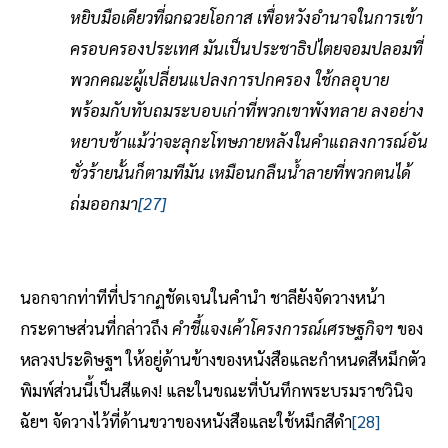
หยิบมือเดียวที่ฉกฉวยโอกาส เพื่อหวังอำนาจในการเข้า
ครอบครองประเทศ มันเป็นประชาธิปไตยจอมปลอมที่
พวกคณะผู้เปลี่ยนแปลงการปกครอง ใช้กลอุบาย
พร้อมกับทับถมระบอบเก่าที่พวกเขาพังทลาย ลงอย่าง
หยาบช้าแม้ว่าจะลุกะโทษภายหลังในคำแถลงการณ์อัน
ชั่วร้ายนั้นก็ตามทีมัน เหมือนกลืนน้ำลายที่พวกตนได้
ถ่มออกมา
[27]
นอกจากท่าทีที่ปรากฏชัดเจนในคำนำ ชาลียังจัดวางหน้า
กระดาษส่วนที่กล่าวถึง
คำชี้แจงเค้าโครงการณ์เศรษฐกิจฯ
ของ
หลวงประดิษฐฯ ให้อยู่ด้านข้างของหนังสือและกำหนดสีหมึกตัว
พิมพ์ส่วนนี้เป็นสีแดง! และในขณะที่บันทึกพระบรมราชวินิจ
ฉัยฯ จัดวางไว้ที่ด้านขวาของหนังสือและใช้หมึกสีดำ
[28]