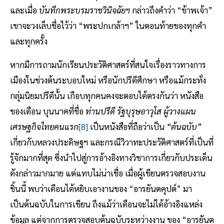
และเมื่อ
บันทึกพระบรมราชวินิจฉัยฯ
กล่าวถึงคำว่า “ข้าพเจ้า”
เขาจะวงเล็บชื่อไว้ว่า “พระปกเกล้าฯ” ในตอนท้ายของทุกคำ
และทุกครั้ง
หากมีการถามนักเรียนประวัติศาสตร์ที่สนใจเรื่องราวทางการ
เมืองในช่วงต้นระบอบใหม่ หรือนักปรีดีศึกษา หรือแม้กระทั่ง
กลุ่มนิยมปรีดีนั้น เกือบทุกคนคงจะตอบได้ตรงกันว่า หนังสือ
ของเดือน บุนนาคที่ชื่อ
ท่านปรีดี รัฐบุรุษอาวุโส ผู้วางแผน
เศรษฐกิจไทยคนแรก
[8]
เป็นหนังสือที่ถือว่าเป็น
“ต้นฉบับ”
เกี่ยวกับหลวงประดิษฐฯ และกรณีวิวาทะประวัติศาสตร์ที่เป็นที่
รู้จักมากที่สุด ซึ่งนำไปสู่การอ้างอิงทางวิชาการเกี่ยวกับประเด็น
ดังกล่าวมากมาย แต่แทบไม่น่าเชื่อ เมื่อผู้เขียนตรวจสอบงาน
ชิ้นนี้ พบว่าเดือนได้หยิบเอางานของ “อารยันตคุปต์” มา
เป็นต้นฉบับในการเขียน ถึงแม้ว่าเดือนจะไม่ได้อ้างอิงแหล่ง
ข้อมูล แต่จากการตรวจสอบต้นฉบับระหว่างงาน ของ “อารยันต