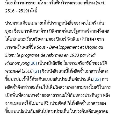
น้อย มีความพยายามในการรื้อฟื้นวิวาทะระลอกที่สาม (พ.ศ.
2516 - 2519) ดังนี้
ประมาณเดือนเมษายนได้ปรากฏหนังสือของ ดร.ไมตรี เด่น
อุดม ซึ่งจบการศึกษาด้าน นิติศาสตร์และรัฐศาสตร์จากฝรั่งเศส
ได้แปลและเรียบเรียงงานของ ปิแอร์ ฟิสติเย (P.Fistie) จาก
ภาษาฝรั่งเศสที่ชื่อ
Sous - Developpement et Utopia au
Siam: le programe de reformes en 1933 par Pridi
Phanomyong
[20]
เป็นหนังสือชื่อ
โลกพระศรีอาริย์ ของปรีดี
พนมยงค์
(2516)
[21]
ซึ่งหนังสือเล่มนี้ได้ผลิตซ้ำเอกสารทั้งสอง
ชิ้นปะปนเข้าไว้ด้วยกันแบบสลับประเด็นต่อประเด็น
[22]
การ
ผลิตซ้ำดังกล่าวสะท้อนให้เห็นถึงความพยายามของไมตรีในการ
เปิดพื้นที่ความทรงจำของสาธารณะให้กับหลวงประดิษฐฯ หลัง
จากเผยแพร่ได้ไม่นาน สิริ เปรมจิตต์ ก็ได้ผลิตซ้ำเอกสารสอง
ชิ้นแบบปะปนกันสลับไปตามประเด็น ในช่วงต้นเดือนตุลาคม