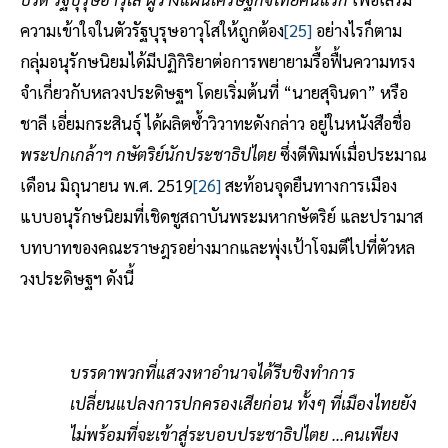
ความเข้าใจในตัวรัฐบุรุษอาวุโสให้ถูกต้อง
[25]
อย่างไรก็ตาม
กลุ่มอนุรักษนิยมได้มีปฏิกิริยาต่อการพยายามรื้อฟื้นความทรง
จำเกี่ยวกับหลวงประดิษฐฯ โดยเริ่มต้นที่ “นายสุจินดา” หรือ
ชาลี เอี่ยมกระสินธุ์ ได้ผลิตซ้ำวิวาทะดังกล่าว อยู่ในหนังสือชื่อ
พระปกเกล้าฯ กษัตริย์นักประชาธิปไตย
ซึ่งตีพิมพ์เมื่อประมาณ
เดือน มิถุนายน พ.ศ. 2519
[26]
สะท้อนจุดยืนทางการเมือง
แบบอนุรักษนิยมที่เชิดชูสถาบันพระมหากษัตริย์ และปรามาส
บทบาทของคณะราษฎรอย่างมากและพุ่งเป้าโจมตีไปที่ตัวหล
วงประดิษฐฯ ดังนี้
บรรดาพวกที่แสวงหาอำนาจได้รีบชิงทำการ
เปลี่ยนแปลงการปกครองเสียก่อน ทั้งๆ ที่เมืองไทยยัง
ไม่พร้อมที่จะเข้าสู่ระบอบประชาธิปไตย ...คนเพียง