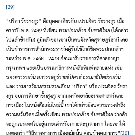
[29]
“ปรีดา วัชรางกูร” คือบุคคลเดียวกับ เปรมจิตร วัชรางกูร เมื่อ
คราวปี พ.ศ. 2489 ที่เขียน
พระปกเกล้าฯ กับชาติไทย
(ได้กล่าว
ไปแล้วข้างตัน) ภูมิหลังของเขาเป็นคนจังหวัดสุราษฎร์ธานี เคย
เป็นข้าราชการสำนักพระราชวังผู้รับใช้ใกล้ชิดพระปกเกล้าฯ
ระหว่าง พ.ศ. 2468 - 2478 ก่อนมารับราชการที่ศาลอาญา
กรุงเทพฯ และเป็นบรรณาธิการหนังสือพิมพ์หลายแห่ง เช่น
นครสารรายวัน สภาราษฎร์รายสัปดาห์ ธรรมาธิปัตย์รายวัน
และ
วารสารวัฒนธรรมรายเดือน
“ปรีดา” หรือเปรมจิตร วัชรา
งกูร จบการศึกษาขั้นสูงสุดจากมหาวิทยาลัยธรรมศาสตร์และ
การเมือง ในหนังสือเล่มใหม่นี้ เขาได้กล่าวย้อนความทรงจำถึง
ความหวั่นวิตกเมื่อครั้งเขียน
พระปกเกล้าฯ กับชาติไทย
ว่ากลัว
จะถูกเนรเทศไปอยู่เกาะเต่าหรือเกาะตะรุเตามาก โดยเขาให้
เหตุผลว่า “วิถีทางทางการเมืองสมัยนั้น ค่อนข้างดุเอาการ”
[30]