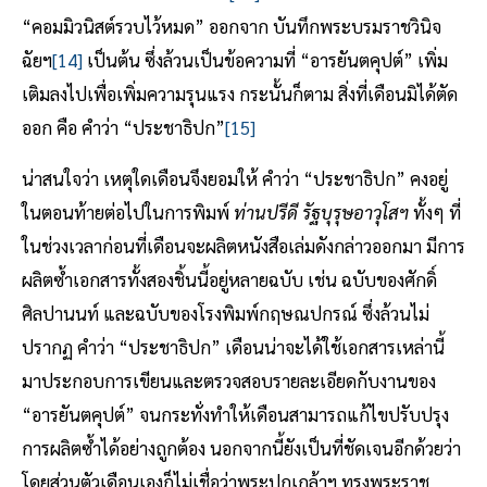
“คอมมิวนิสต์รวบไว้หมด” ออกจาก บันทึกพระบรมราชวินิจ
ฉัยฯ
[14]
เป็นต้น ซึ่งล้วนเป็นข้อความที่ “อารยันตคุปต์” เพิ่ม
เติมลงไปเพื่อเพิ่มความรุนแรง กระนั้นก็ตาม สิ่งที่เดือนมิได้ตัด
ออก คือ คำว่า “ประชาธิปก”
[15]
น่าสนใจว่า เหตุใดเดือนจึงยอมให้ คำว่า “ประชาธิปก” คงอยู่
ในตอนท้ายต่อไปในการพิมพ์
ท่านปรีดี รัฐบุรุษอาวุโสฯ
ทั้งๆ ที่
ในช่วงเวลาก่อนที่เดือนจะผลิตหนังสือเล่มดังกล่าวออกมา มีการ
ผลิตซ้ำเอกสารทั้งสองชิ้นนี้อยู่หลายฉบับ เช่น ฉบับของศักดิ์
ศิลปานนท์ และฉบับของโรงพิมพ์กฤษณปกรณ์ ซึ่งล้วนไม่
ปรากฏ คำว่า “ประชาธิปก” เดือนน่าจะได้ใช้เอกสารเหล่านี้
มาประกอบการเขียนและตรวจสอบรายละเอียดกับงานของ
“อารยันตคุปต์” จนกระทั่งทำให้เดือนสามารถแก้ไขปรับปรุง
การผลิตซ้ำได้อย่างถูกต้อง นอกจากนี้ยังเป็นที่ชัดเจนอีกด้วยว่า
โดยส่วนตัวเดือนเองก็ไม่เชื่อว่าพระปกเกล้าฯ ทรงพระราช