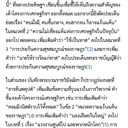
นี้” ที่หลวงประดิษฐฯ เขียนขึ้นเพื่อชี้ให้เห็นถึงความสำคัญของ
เค้าโครงการเศรษฐกิจฯ ออกทั้งหมด นอกจากนี้ยังตัดประเด็น
ย่อยเรื่อง “คนมั่งมี, คนชั้นกลาง, คนยากจน ก็อาจแร้นแค้น”
ในหมวดที่ 2 “ความไม่เที่ยงแท้แห่งการเศรษฐกิจในปัจจุบัน”
ออกไป ตลอดจน เพิ่มเติมคำว่า “ใช้เป็นทาส” ลงไปในหมวดที่
3 “การประกันความสุขสมบูรณ์ของราษฎร”
[2]
และการเพิ่ม
คำว่า “นายให้รางวัลแก่ทาส” ลงในประเด็นพระราชบัญญัติว่า
ด้วยการประกันความสุขสมบูรณ์ของราษฎร
[3]
ในส่วนของ
บันทึกพระบรมราชวินิจฉัยฯ
ก็ปรากฏร่องรอยที่
“อารยันตคุปต์” เพิ่มเติมข้อความที่รุนแรงในการวิพากษ์ คำ
ชี้แจงเค้าโครงการณ์เศรษฐกิจฯ เช่น การเพิ่มเติมคำว่า
“คอมมิวนิสต์รวบไว้ทั้งหมด” ในข้อ 2 “หมวดความแร้นแค้น
ของราษฎร”
[4]
การเพิ่มเติมคำว่า “นองเลือดกันใหญ่” ลงไป
ในบทที่ 1 เรื่อง “แรงงานศูนย์ไป และพวกหนักโลก”
[5]
การ