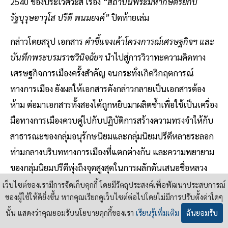
2540 ของประเวศวะสี เรื่อง
“สถาบันพระมหากษัตริย์กับ
รัฐบุรุษอาวุโส ปรีดี พนมยงค์”
ปิดท้ายเล่ม
กล่าวโดยสรุป เอกสาร
คำชี้แจงเค้าโครงการณ์เศรษฐกิจฯ และ
บันทึกพระบรมราชวินิจฉัยฯ
นำไปสู่การวิวาทะความคิดทาง
เศรษฐกิจการเมืองครั้งสำคัญ จนกระทั่งเกิดวิกฤตการณ์
ทางการเมือง ยังผลให้เอกสารดังกล่าวกลายเป็นเอกสารต้อง
ห้าม ต่อมาเอกสารทั้งสองได้ถูกหยิบมาผลิตซ้ำเพื่อใช้เป็นเครื่อง
มือทางการเมืองควบคู่ไปกับปฏิบัติการสร้างความทรงจำให้กับ
สาธารณะของกลุ่มอนุรักษนิยมและกลุ่มนิยมปรีดีหลายระลอก
ท่ามกลางบริบททางการเมืองที่แตกต่างกัน และความพยายาม
ของกลุ่มนิยมปรีดีพุ่งถึงจุดสูงสุดในการผลักดันเสนอชื่อหลวง
ประดิษฐฯ เป็นบุคคลสำคัญของโลก นำไปสู่การเฉลิมฉลอง
เว็บไซต์ของเรามีการจัดเก็บคุกกี้ โดยมีวัตถุประสงค์เพื่อพัฒนาประสบการณ์
ของผู้ใช้ให้ดียิ่งขึ้น หากคุณเรียกดูเว็บไซต์ต่อไปโดยไม่มีการปรับตั้งค่าใดๆ
อย่างยิ่งใหญ่ควบคู่กับงาน 100 ปี ชาตกาลฯ ตลอดปี พ.ศ. 2543
นั้น แสดงว่าคุณยอมรับนโยบายคุกกี้ของเรา
เรียนรู้เพิ่มเติม
ฉันยอมรับ
นั้น เป็นบรรยากาศการประนีประนอมและสมานรอยร้าวใน