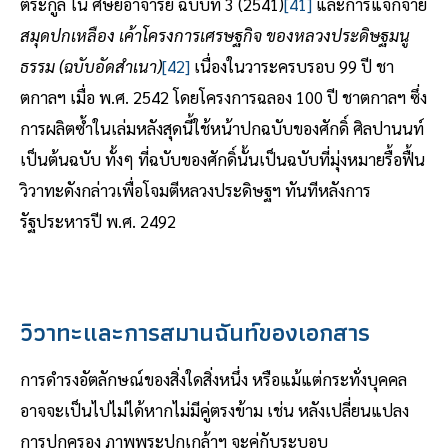
ตระกูล ใน ศิษย์อาจารย์ ฉบับที่ 3 (2541)
[41]
และการแจกจ่าย
สมุดปกเหลือง เค้าโครงการเศรษฐกิจ ของหลวงประดิษฐมนู
ธรรม (ฉบับอัดสำเนา)
[42]
เนื่องในวาระครบรอบ 99 ปี ชา
ตกาลฯ เมื่อ พ.ศ. 2542 โดยโครงการฉลอง 100 ปี ชาตกาลฯ ซึ่ง
การผลิตซ้ำในเล่มหลังสุดนี้ใช้หน้าปกฉบับของศักดิ์ ศิลปานนท์
เป็นต้นฉบับ ทั้งๆ ที่ฉบับของศักดิ์นั้นเป็นฉบับที่มุ่งหมายรื้อฟื้น
วิวาทะดังกล่าวเพื่อโจมตีหลวงประดิษฐฯ ทันทีหลังการ
รัฐประหารปี พ.ศ. 2492
วิวาทะและการสมานฉันท์ของเอกสาร
การดำรงอัตลักษณ์ของสิ่งใดสิ่งหนึ่ง หรือแม้แต่กระทั่งบุคคล
อาจจะเป็นไปไม่ได้หากไม่มีคู่ตรงข้าม เช่น หลังเปลี่ยนแปลง
การปกครอง ภาพพระปกเกล้าฯ จะคู่กับระบอบ