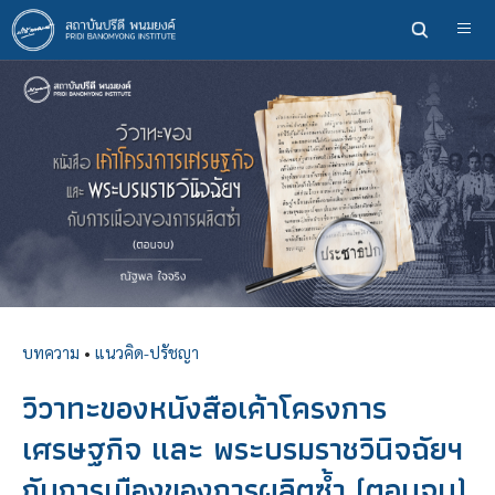
ข้าม
ไป
ยัง
เนื้อหา
หลัก
บทความ
•
แนวคิด-ปรัชญา
วิวาทะของหนังสือเค้าโครงการ
เศรษฐกิจ และ พระบรมราชวินิจฉัยฯ
กับการเมืองของการผลิตซ้ำ (ตอนจบ)