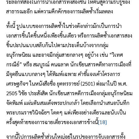
ระลอกที่สองในการนำเอกสารทั้งสองชิ้น ให้คืนสู่ความรับรู้ของ
สาธารณะอีก แต่ความคึกคักของการผลิตซ้ำเริ่มลดลง
ทั้งนี้ รูปแบบของการผลิตซ้ำในช่วงดังกล่าวมักเป็นการนำ
เอกสารชิ้นใดชิ้นหนึ่งเพียงชิ้นเดียว หรือการผลิตซ้ำเอกสารสอง
ชิ้นปะปนแบบสลับกันไปตามประเด็นบ้างจากกลุ่ม
อนุรักษนิยม และอาจมีกลุ่มสายกลางๆ อยู่บ้าง เช่น “วิเทศ
กรณีย์” หรือ สมบูรณ์ คนฉลาด นักเขียนสารคดีทางการเมืองที่
มีจุดยืนแบบกลางๆ ได้พิมพ์เฉพาะ
คำชี้แจงเค้าโครงการ
เศรษฐกิจฯ
ในหนังสือชื่อ
ยุคทรราชย์
(2501) ต่อมาในปี พ.ศ.
2505 วิชัย ประสังสิต นักเขียนสารคดีการเมืองกลุ่มอนุรักษนิยม
จัดพิมพ์
แผ่นดินสมเด็จพระปกเกล้า
โดยเลือกนำเสนอบันทึก
พระบรมราชวินิจฉัยฯ โดดๆ แต่เพียงอย่างเดียวและนับเป็น
ครั้งสุดท้ายของการฉายเดี่ยวของเอกสารข้างนี้
[18]
จากนี้ไปการผลิตซ้ำส่วนใหญ่อยู่ในรูปของการจับเอกสารทั้ง