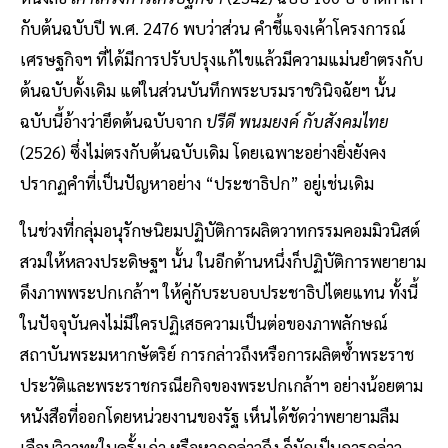
กับต้นฉบับปี พ.ศ. 2476 พบว่าส่วน คำชี้แจงเค้าโครงการณ์
เศรษฐกิจฯ ที่ได้มีการปรับปรุงแก้ไขแล้วมีความแม่นยำตรงกับ
ต้นฉบับดั้งเดิม แต่ในส่วนบันทึกพระบรมราชวินิจฉัยฯ นั้น
ฉบับนี้อ้างว่ายึดต้นฉบับจาก
ปรีดี พนมยงค์ กับสังคมไทย
(2526) ซึ่งไม่ตรงกับต้นฉบับเดิม โดยเฉพาะอย่างยิ่งยังคง
ปรากฏคำที่เป็นปัญหาอย่าง “ประชาธิปก” อยู่เช่นเดิม
ในช่วงที่กลุ่มอนุรักษนิยมปฏิบัติการผลิตวาทกรรมคอมมิวนิสต์
สวมให้หลวงประดิษฐฯ นั้น ในอีกด้านหนึ่งก็ปฏิบัติการพยายาม
ดึงภาพพระปกเกล้าฯ ให้คู่กับระบอบประชาธิปไตยแทน ทั้งนี้
ในปัจจุบันคงไม่มีใครปฏิเสธความเป็นต่อของภาพลักษณ์
สถาบันพระมหากษัตริย์ การกล่าวถึงหรือการผลิตซ้ำพระราช
ประวัติและพระราชกรณียกิจของพระปกเกล้าฯ อย่างน้อยตาม
หนังสือที่ออกโดยหน่วยงานของรัฐ เห็นได้ชัดว่าพยายามลืม
เลือนวิวาทะในครั้งเก่า หรือหากกล่าวถึง ก็มักเป็นการกล่าว