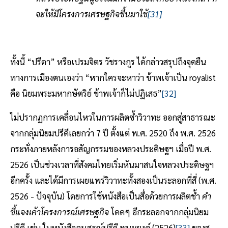
จะให้มีโครงการเศรษฐกิจขึ้นมาใช้
[31]
ทั้งนี้ “ปรีดา” หรือเปรมจิตร วัชรางกูร ได้กล่าวสรุปถึงจุดยืน
ทางการเมืองตนเองว่า “หากใครจะหาว่า ข้าพเจ้าเป็น royalist
คือ นิยมพระมหากษัตริย์ ข้าพเจ้าก็ไม่ปฏิเสธ”
[32]
ไม่ปรากฏการเคลื่อนไหวในการผลิตซ้ำวิวาทะ ออกสู่สาธารณะ
จากกลุ่มนิยมปรีดีเลยกว่า 7 ปี ตั้งแต่ พ.ศ. 2520 ถึง พ.ศ. 2526
กระทั่งภายหลังการอสัญกรรมของหลวงประดิษฐฯ เมื่อปี พ.ศ.
2526 เป็นช่วงเวลาที่สังคมไทยเริ่มหันมาสนใจหลวงประดิษฐฯ
อีกครั้ง และได้มีการเผยแพร่วิวาทะทั้งสองเป็นระลอกที่สี่ (พ.ศ.
2526 - ปัจจุบัน) โดยการใช้หนังสือเป็นสื่อด้วยการผลิตช้ำ
คำ
ชี้แจงเค้าโครงการณ์เศรษฐกิจ
โดดๆ อีกระลอกจากกลุ่มนิยม
ปรีดี เช่น ในหนังสือ
อนุสรณ์ปรีดี พนมยงค์
(2526)
[33]
ของสุ