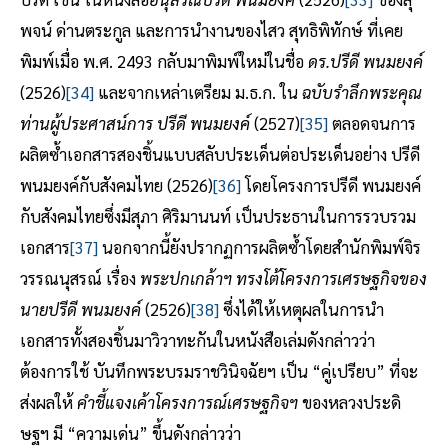
พจน์ ด่านตระกูล และการนำงานของไสว สุทธิพิทักษ์ ที่เคย
พิมพ์เมื่อ พ.ศ. 2493 กลับมาพิมพ์ใหม่ในชื่อ
ดร.ปรีดี พนมยงค์
(2526)
[34]
และจากเหล่าเตรียม ม.ธ.ก. ใน
ฉบับรำลึกพระคุณ
ท่านผู้ประศาสน์การ ปรีดี พนมยงค์
(2527)
[35]
ตลอดจนการ
ผลิตซ้ำเอกสารสองชิ้นแบบสลับประเด็นต่อประเด็นอย่าง ปรีดี
พนมยงค์กับสังคมไทย (2526)
[36]
โดยโครงการปรีดี พนมยงค์
กับสังคมไทยซึ่งมีสุภา ศิริมานนท์ เป็นประธานในการรวบรวม
เอกสาร
[37]
นอกจากนี้ยังปรากฏการผลิตซ้ำโดยสำนักพิมพ์จิร
วรรณนุสรณ์ เรื่อง
พระปกเกล้าฯ ทรงโต้โครงการเศรษฐกิจของ
นายปรีดี พนมยงค์
(2526)
[38]
ซึ่งได้ให้เหตุผลในการนำ
เอกสารทั้งสองชิ้นมาวิวาทะกันในหนังสือเล่มดังกล่าวว่า
ต้องการใช้ บันทึกพระบรมราชวินิจฉัยฯ เป็น “คู่เปรียบ” ที่จะ
ส่งผลให้
คำชี้แจงเค้าโครงการณ์เศรษฐกิจฯ
ของหลวงประดิ
ษฐฯ มี “ความเด่น” ขึ้นดังกล่าวว่า