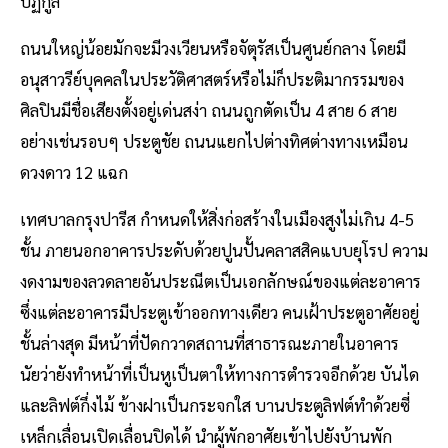
ปฏิกูล
ถนนใหญ่น้อยมักจะมีวงเวียนหรือจัตุรัสเป็นศูนย์กลาง โดยมี
อนุสาวรีย์บุคคลในประวัติศาสตร์หรือไม่ก็ประติมากรรมของ
ศิลปินมีชื่อเสียงตั้งอยู่เด่นสง่า ถนนถูกตัดเป็น 4 สาย 6 สาย
อย่างเช่นรอบๆ ประตูชัย ถนนแยกไปต่างทิศต่างทางเหมือน
ดวงดาว 12 แฉก
เทศบาลกรุงปารีส กำหนดให้สิ่งก่อสร้างในเมืองสูงไม่เกิน 4-5
ชั้น ภายนอกอาคารประดับด้วยปูนปั้นคลาสสิคแบบยุโรป ความ
งดงามของลวดลายอันประณีตเป็นเอกลักษณ์ของแต่ละอาคาร
ซึ่งแต่ละอาคารมีประตูเข้าออกทางเดียว คนเฝ้าประตูอาศัยอยู่
ชั้นล่างสุด มีหน้าที่ปัดกวาดสถานที่สาธารณะภายในอาคาร
นัยว่ายังทำหน้าที่เป็นหูเป็นตาให้ทางการตำรวจอีกด้วย บันได
และลิฟต์กึ่งไม้ ข้างฝาเป็นกระจกใส บานประตูลิฟต์ทำด้วยซี่
เหล็กเลื่อนเปิดเลื่อนปิดได้ นำผู้พักอาศัยเข้าไปยังบ้านพัก