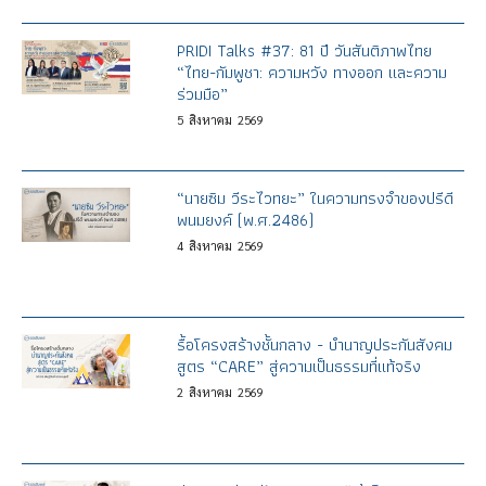
PRIDI Talks #37: 81 ปี วันสันติภาพไทย
“ไทย-กัมพูชา: ความหวัง ทางออก และความ
ร่วมมือ”
5
สิงหาคม
2569
“นายซิม วีระไวทยะ” ในความทรงจำของปรีดี
พนมยงค์ (พ.ศ.2486)
4
สิงหาคม
2569
รื้อโครงสร้างชั้นกลาง - บำนาญประกันสังคม
สูตร “CARE” สู่ความเป็นธรรมที่แท้จริง
2
สิงหาคม
2569