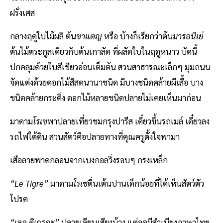
ฝรั่งเศส
กลางฤดูใบไม้ผลิ ต้น
ชาแตญ
หรือ บ้างก็เรียกว่าต้น
มารอนิเย่
ต้นไม้ตระกูลเดียวกับต้นเกาลัด ที่ผลัดใบในฤดูหนาว บัดนี้
ปกคลุมด้วยใบสีเขียวอ่อนเต็มต้น สวนสาธารณะเล็กๆ มุมถนน
จัดแต่งด้วยดอกไม้สีสดนานาชนิด มีบางชนิดคล้ายผีเสื้อ บาง
ชนิดคล้ายกระดิ่ง ดอกไม้หลายชนิดปลายไม่เคยเห็นมาก่อน
มาดาม
โรเช
พาปลายเที่ยวชมกรุงปารีส เดี๋ยวขึ้นรถเมล์ เดี๋ยวลง
รถไฟใต้ดิน สวนสัตว์คือปลายทางที่คุณครูตั้งใจพามา
เสือลายพาดกลอนจากเบงกอลวิ่งรอบๆ กรงเหล็ก
“Le Tigre”
มาดาม
โรเช
ตื่นเต้นปานเด็กน้อยที่ได้เห็นสัตว์ตัว
โปรด
“เลอ ติเกรอะ”
ปลายเลียนเสียงบ้าง แต่อดมีสำเนียงภาษาไทย