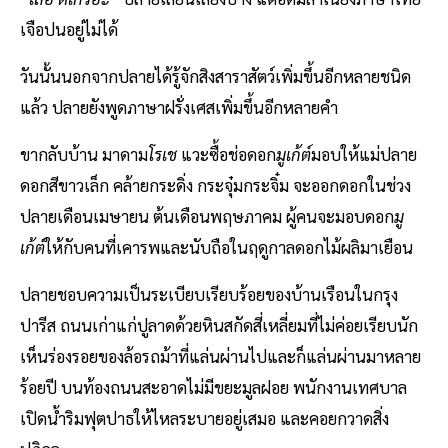
เจือปนอยู่ไม่ได้
วันนั้นนอกจากปลายได้รู้จักสิงสาราสัตว์เพิ่มขึ้นอีกหลายชนิด
แล้ว ปลายยังพูดภาษาฝรั่งเศสเพิ่มขึ้นอีกหลายคำ
ขากลับบ้าน มาดาม
โรเช
แวะซื้อช่อดอก
มูเก้ต์
มอบให้แม่ปลาย
ดอกสีขาวเล็ก คล้ายกระดิ่ง กระจุ๋มกระจิ๋ม จะออกดอกในช่วง
ปลายเดือนเมษายน ต้นเดือนพฤษภาคม ผู้คนจะมอบดอก
มู
เก้ต์
ให้กับคนที่เคารพและนับถือในฤดูกาลดอกไม้ผลิมาเยือน
ปลายชอบความเป็นระเบียบเรียบร้อยของบ้านเรือนในกรุง
ปารีส ถนนเก่าแก่ปูลาดด้วยหินสกัดสี่เหลี่ยมที่ไม่ค่อยเรียบนัก
เห็นร่องรอยของล้อรถม้าที่แล่นผ่านไปและก็แล่นผ่านมาหลาย
ร้อยปี บนท้องถนนสะอาดไม่มีขยะมูลฝอย พนักงานเทศบาล
เปิดน้ำริมฟุตปาธให้ไหลระบายอยู่เสมอ และคอยกวาดสิ่ง