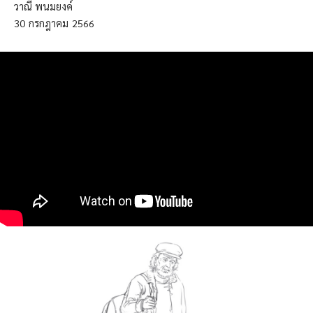
วาณี พนมยงค์
30
กรกฎาคม
2566