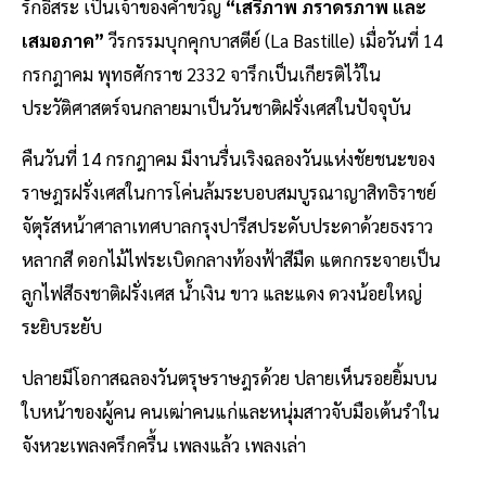
รักอิสระ เป็นเจ้าของคำขวัญ
“เสรีภาพ ภราดรภาพ และ
เสมอภาค”
วีรกรรมบุกคุกบาสตีย์ (La Bastille) เมื่อวันที่ 14
กรกฎาคม พุทธศักราช 2332 จารึกเป็นเกียรติไว้ใน
ประวัติศาสตร์จนกลายมาเป็นวันชาติฝรั่งเศสในปัจจุบัน
คืนวันที่ 14 กรกฎาคม มีงานรื่นเริงฉลองวันแห่งชัยชนะของ
ราษฎรฝรั่งเศสในการโค่นล้มระบอบสมบูรณาญาสิทธิราชย์
จัตุรัสหน้าศาลาเทศบาลกรุงปารีสประดับประดาด้วยธงราว
หลากสี ดอกไม้ไฟระเบิดกลางท้องฟ้าสีมืด แตกกระจายเป็น
ลูกไฟสีธงชาติฝรั่งเศส น้ำเงิน ขาว และแดง ดวงน้อยใหญ่
ระยิบระยับ
ปลายมีโอกาสฉลองวันตรุษราษฎรด้วย ปลายเห็นรอยยิ้มบน
ใบหน้าของผู้คน คนเฒ่าคนแก่และหนุ่มสาวจับมือเต้นรำใน
จังหวะเพลงครึกครื้น เพลงแล้ว เพลงเล่า