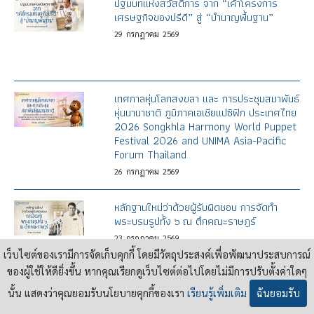
ปฐมบทแห่งสวัสดิการ จาก “เค้าโครงการ
เศรษฐกิจของปรีดี” สู่ “บำนาญพื้นฐาน”
29
กรกฎาคม
2569
เทศกาลหุ่นโลกสงขลา และ การประชุมสมาพันธ์
หุ่นนานาชาติ ภูมิภาคเอเชียแปซิฟิก ประเทศไทย
2026 Songkhla Harmony World Puppet
Festival 2026 and UNIMA Asia-Pacific
Forum Thailand
26
กรกฎาคม
2569
หลักฐานใหม่ว่าด้วยผู้รับผิดชอบ การจัดทำ
พระบรมรูปทั้ง ๖ ณ ตึกคณะราษฎร์
23
กรกฎาคม
2569
เว็บไซต์ของเรามีการจัดเก็บคุกกี้ โดยมีวัตถุประสงค์เพื่อพัฒนาประสบการณ์
ของผู้ใช้ให้ดียิ่งขึ้น หากคุณเรียกดูเว็บไซต์ต่อไปโดยไม่มีการปรับตั้งค่าใดๆ
นั้น แสดงว่าคุณยอมรับนโยบายคุกกี้ของเรา
เรียนรู้เพิ่มเติม
ฉันยอมรับ