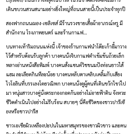
เดินขบวนสวนสนามอย่างยิ่งใหญ่ที่ถนนสายนี้เป็นประจำทุกปี
สองฟากถนน
ฌอง-เซลิเซส์
มีร้านรวงขายเสื้อผ้าอาภรณ์หรู มี
สำนักงาน โรงภาพยนตร์ และร้านกาแฟ...
บนทางเท้าริมถนนแห่งนี้ เจ้าของร้านกาแฟนำโต๊ะเก้าอี้มาวาง
ไว้สำหรับต้อนรับลูกค้า บางคนนั่งจิบกาแฟดำเข้มข้นถ้วยเล็ก
พลางอ่านหนังสือพิมพ์ บางคนสั่งแซนด์วิชขนมปังท่อนยาวไส้
แฮม ละเลียดกินทีละน้อย บางคนหลับตาเคลิบเคลิ้มกับเสียง
ไวโอลินที่บรรเลงโดยวณิพก บางคนนั่งดูผู้คนที่เดินขวักไขว่ไป
มา หนุ่มสาวบางคู่นั่งตระกองกอดกันอย่างไม่อายฟ้าดิน จังหวะ
ชีวิตดำเนินไปอย่างไม่รีบร้อน สบายๆ นี่คือชีวิตของชาว
ปารีเซี
ยง
หรือชาวปารีส
ชาวเอเชียผิวเหลืองปะปนในมหาสมุทรของชาวผิวขาว และคน