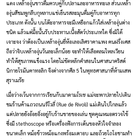
แดง เหล้าองุ่นขาวดื่มควบคู่กับปลาและอาหารทะเล ส่วนเหล้า
องุ่นสีชมพูกลีบกุหลาบแช่เย็นรสละมุนดื่มคู่กับอาหารทุก
ประเภท ดังนั้น บนโต๊ะอาหารจะมีเหยือกแก้วใส่เหล้าองุ่นต่าง
ชนิด แล้วแต่มื้อนั้นรับประทานเนื้อสัตว์ประเภทใด ซึ่งมิได้
เจาะจง ว่าต้องเป็นเหล้าองุ่นยี่ห้อเลอเลิศราคาแพง คนฝรั่งเศส
ถือว่าจิบเหล้าองุ่นวันละเล็กน้อย จะทำให้เลือดลมไหลเวียน
ทำให้สุขภาพแข็งแรง โดยไม่ขัดหลักคำสอนในศาสนาคริสต์
นิกายโรมันคาทอลิก จึงต่างจากศีล 5 ในพุทธศาสนาที่ห้ามเสพ
สุราเมรัย
เมื่อว่างเว้นจากการเรียนกับมาดาม
โรเช
แม่จะพาปลายไปเดิน
ชมร้านค้าแถวถนน
รีโวลี่
(Rue de Rivoli) แม่เดินไปไกลแล้ว
แต่ปลายยังอ้อยอิ่งอยู่กับร้านขายของเล่น ชุดคุณหมอตรวจไข้
ซึ่งมี stethoscope หรือเครื่องฟังการเต้นของหัวใจจำลอง
ขนาดเล็ก หม้อข้าวหม้อแกงพร้อมเตาอบ และถ้วยโถโอชามทำ