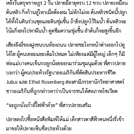
หลังวันตรุษราษฎร 2 วัน ปลายมีอายุครบ 12 ขวบ ปลายเหมือน
ต้นหลิว กิ่งก้านลู่ไหวเมื่อต้องลม ไม่หักไม่งอ ต้นหลิวชนิดนี้ปลูก
ได้ทั้งในดินร่วนซุยและดินชุ่มชื้น ถ้ายิ่งปลูกไว้ริมน้ำ ต้นหลิวจะ
โน้มกิ่งลงไปหาผืนน้ำ ดูดซึมความชุ่มชื้น ลำต้นก็จะสูงขึ้นอีก
เสียงอึงมี่ของฝูงชนบนท้องถนน ปลายชะโงกหน้าต่างออกไปดู
โอ้โฮ ผู้คนเยอะแยะเต็มไปหมด ไม่เพียงแต่มีผู้ใหญ่ เด็กๆ ก็มี
พ่อแม่บางคนเข็นรถลูกน้อยออกมาร่วมชุมนุมด้วย พี่สาวปลาย
บอกว่า ผู้คนประท้วงรัฐบาลอเมริกันที่ตัดสินประหารชีวิต
Julius และ Ethel Rosenberg สองสามีภรรยานักวิทยาศาสตร์
ชาวอเมริกันที่ถูกกล่าวหาว่าเป็นจารชนให้สหภาพโซเวียต
“จะถูกนั่งเก้าอี้ไฟฟ้าด้วย”
พี่สาวปลายเสริม
ปลายลงไปซื้อหนังสือพิมพ์ให้แม่ เด็กสาวตาสีฟ้าคนหนึ่งรี่เข้า
มาขอให้ปลายเซ็นชื่อประท้วงด้วย