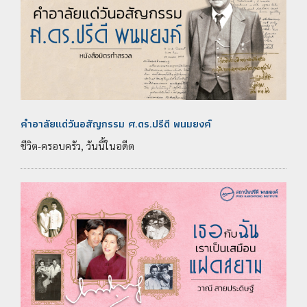
คำอาลัยแด่วันอสัญกรรม ศ.ดร.ปรีดี พนมยงค์
ชีวิต-ครอบครัว, วันนี้ในอดีต