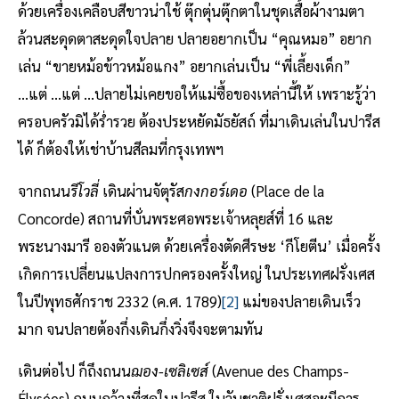
ด้วยเครื่องเคลือบสีขาวน่าใช้ ตุ๊กตุ่นตุ๊กตาในชุดเสื้อผ้างามตา
ล้วนสะดุดตาสะดุดใจปลาย ปลายอยากเป็น “คุณหมอ” อยาก
เล่น “ขายหม้อข้าวหม้อแกง” อยากเล่นเป็น “พี่เลี้ยงเด็ก”
...แต่ ...แต่ ...ปลายไม่เคยขอให้แม่ซื้อของเหล่านี้ให้ เพราะรู้ว่า
ครอบครัวมิได้ร่ำรวย ต้องประหยัดมัธยัสถ์ ที่มาเดินเล่นในปารีส
ได้ ก็ต้องให้เช่าบ้านสีลมที่กรุงเทพฯ
จากถนน
รีโวลี่
เดินผ่านจัตุรัส
กงกอร์เดอ
(Place de la
Concorde) สถานที่บั่นพระศอพระเจ้าหลุยส์ที่ 16 และ
พระนางมารี อองตัวแนต ด้วยเครื่องตัดศีรษะ ‘กีโยตีน’ เมื่อครั้ง
เกิดการเปลี่ยนแปลงการปกครองครั้งใหญ่ ในประเทศฝรั่งเศส
ในปีพุทธศักราช 2332 (ค.ศ. 1789)
[2]
แม่ของปลายเดินเร็ว
มาก จนปลายต้องกึ่งเดินกึ่งวิ่งจึงจะตามทัน
เดินต่อไป ก็ถึงถนน
ฌอง-เซลิเซส์
(Avenue des Champs-
Élysées) ถนนกว้างที่สุดในปารีส ในวันชาติฝรั่งเศสจะมีการ