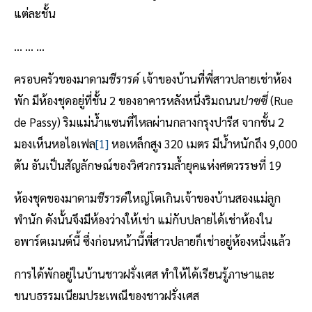
แต่ละชั้น
... ... ...
ครอบครัวของมาดาม
ชีรารด์
เจ้าของบ้านที่พี่สาวปลายเช่าห้อง
พัก มีห้องชุดอยู่ที่ชั้น 2 ของอาคารหลังหนึ่งริมถนน
ปาซซี่
(Rue
de Passy) ริมแม่น้ำแซนที่ไหลผ่านกลางกรุงปารีส จากชั้น 2
มองเห็นหอไอเฟล
[1]
หอเหล็กสูง 320 เมตร มีน้ำหนักถึง 9,000
ตัน อันเป็นสัญลักษณ์ของวิศวกรรมล้ำยุคแห่งศตวรรษที่ 19
ห้องชุดของมาดาม
ชีรารด์
ใหญ่โตเกินเจ้าของบ้านสองแม่ลูก
พำนัก ดังนั้นจึงมีห้องว่างให้เช่า แม่กับปลายได้เช่าห้องใน
อพาร์ตเมนต์นี้ ซึ่งก่อนหน้านี้พี่สาวปลายก็เช่าอยู่ห้องหนึ่งแล้ว
การได้พักอยู่ในบ้านชาวฝรั่งเศส ทำให้ได้เรียนรู้ภาษาและ
ขนบธรรมเนียมประเพณีของชาวฝรั่งเศส