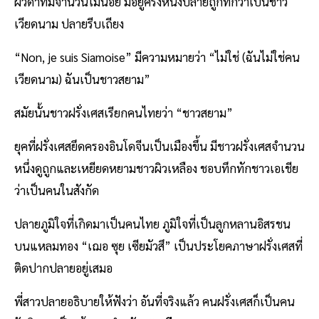
ผิวดำที่มีจำนวนไม่น้อย มีอยู่ครั้งหนึ่งปลายถูกทักว่าเป็นชาว
เวียดนาม ปลายรีบเถียง
“Non, je suis Siamoise” มีความหมายว่า “ไม่ใช่ (ฉันไม่ใช่คน
เวียดนาม) ฉันเป็นชาวสยาม”
สมัยนั้นชาวฝรั่งเศสเรียกคนไทยว่า “ชาวสยาม”
ยุคที่ฝรั่งเศสยึดครองอินโดจีนเป็นเมืองขึ้น มีชาวฝรั่งเศสจำนวน
หนึ่งดูถูกและเหยียดหยามชาวผิวเหลือง ชอบทึกทักชาวเอเชีย
ว่าเป็นคนในสังกัด
ปลายภูมิใจที่เกิดมาเป็นคนไทย ภูมิใจที่เป็นลูกหลานอิสรชน
บนแหลมทอง “เฌอ ซุย เซียมัวสึ” เป็นประโยคภาษาฝรั่งเศสที่
ติดปากปลายอยู่เสมอ
พี่สาวปลายอธิบายให้ฟังว่า อันที่จริงแล้ว คนฝรั่งเศสก็เป็นคน