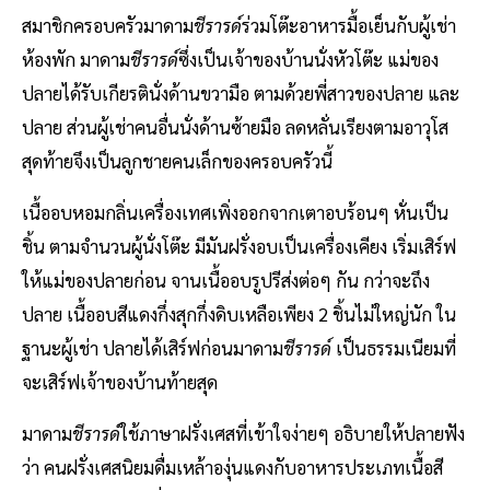
สมาชิกครอบครัวมาดาม
ชีรารด์
ร่วมโต๊ะอาหารมื้อเย็นกับผู้เช่า
ห้องพัก มาดาม
ชีรารด์
ซึ่งเป็นเจ้าของบ้านนั่งหัวโต๊ะ แม่ของ
ปลายได้รับเกียรตินั่งด้านขวามือ ตามด้วยพี่สาวของปลาย และ
ปลาย ส่วนผู้เช่าคนอื่นนั่งด้านซ้ายมือ ลดหลั่นเรียงตามอาวุโส
สุดท้ายจึงเป็นลูกชายคนเล็กของครอบครัวนี้
เนื้ออบหอมกลิ่นเครื่องเทศเพิ่งออกจากเตาอบร้อนๆ หั่นเป็น
ชิ้น ตามจำนวนผู้นั่งโต๊ะ มีมันฝรั่งอบเป็นเครื่องเคียง เริ่มเสิร์ฟ
ให้แม่ของปลายก่อน จานเนื้ออบรูปรีส่งต่อๆ กัน กว่าจะถึง
ปลาย เนื้ออบสีแดงกึ่งสุกกึ่งดิบเหลือเพียง 2 ชิ้นไม่ใหญ่นัก ใน
ฐานะผู้เช่า ปลายได้เสิร์ฟก่อนมาดาม
ชีรารด์
เป็นธรรมเนียมที่
จะเสิร์ฟเจ้าของบ้านท้ายสุด
มาดาม
ชีรารด์
ใช้ภาษาฝรั่งเศสที่เข้าใจง่ายๆ อธิบายให้ปลายฟัง
ว่า คนฝรั่งเศสนิยมดื่มเหล้าองุ่นแดงกับอาหารประเภทเนื้อสี