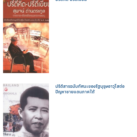
ปรีดีสารฉบับทัศนะของรัฐบุรุษอาวุโสต่อ
ปัญหาชายแดนภาคใต้