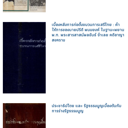
เบื้องหลังการก่อตั้งขบวนการเสรีไทย : คำ
ให้การของนายปรีดี พนมยงค์ ในฐานะพยาน
พ.ท. พระสารสาสน์พลขันธ์ จำเลย คดีอาญา
สงคราม
ประชาธิปไตย และ รัฐธรรมนูญเบื้องต้นกับ
การร่างรัฐธรรมนูญ