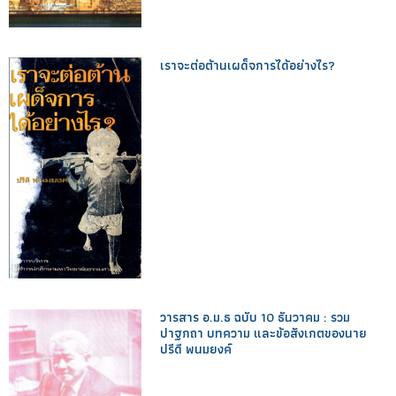
เราจะต่อต้านเผด็จการได้อย่างไร?
วารสาร อ.ม.ธ ฉบับ 10 ธันวาคม : รวม
ปาฐกถา บทความ และข้อสังเกตของนาย
ปรีดี พนมยงค์