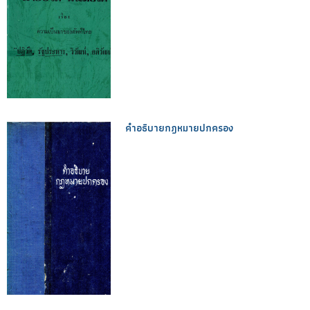
คำอธิบายกฎหมายปกครอง