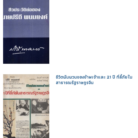
ชีวิตผันผวนของข้าพเจ้าและ 21 ปี ที่ลี้ภัยใน
สาธารณรัฐราษฎรจีน