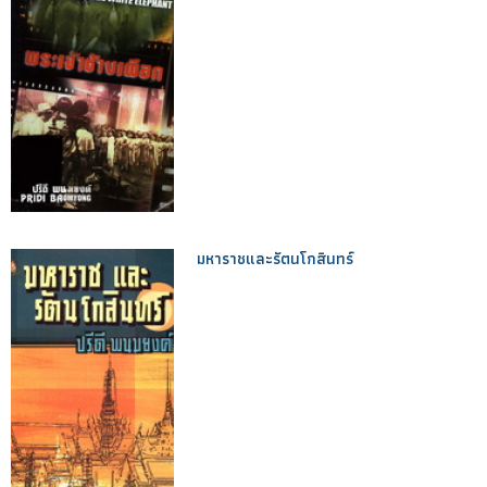
มหาราชและรัตนโกสินทร์