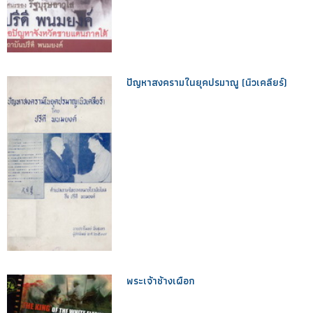
ปัญหาสงครามในยุคปรมาณู (นิวเคลียร์)
พระเจ้าช้างเผือก