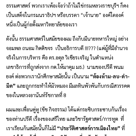
ธรรมศาสตร์ พวกเราเพ้อเจ้อว่าถ้าไม่ใช่กรมหลวงราชบุรีฯ ก็คง
เป็นเสด็จในกรมนราธิปฯ หรือบรรดา “เจ้านาย” องค์ใดองค์
หนึ่งเป็นผู้ก่อตั้งมหาวิทยาลัยของเรา
ดังนั้น ธรรมศาสตร์ในสมัยของผม ถึงกับมีนายทหารใหญ่ อย่าง
จอมพล ถนอม กิตติขจร เป็นอธิการบดี !!!??? (แต่ผู้ที่มีอำนาจ
จริงในการบริหาร คือ ดร.อดุล วิเชียรเจริญ ในตำแหน่ง
เลขาธิการที่ถูกส่งจาก กต.ให้มาคุม มธ.) นามของปรีดี พนม
ยงค์ ต่อพวกเรานักศึกษาสมัยนั้น เป็นนาม
“ต้องห้าม-ลบ-ดำ-
มืด”
และถูกกระทำให้มัวหมอง มีมลทินพัวพันกับกรณีสวรรคต
ของในหลวงอานันท์รัชกาลที่ 8
ผมและเพื่อนคู่หู (ชัช กิจธรรม) ได้แต่กระซิบกระซาบกันเรื่อง
ของท่านปรีดี เรื่องของเสรีไทย และวิชารัฐศาสตร์/การทูต ที่
เราเรียนกันสมัยนั้นก็ไม่มี
“ประวัติศาสตร์การเมืองไทย”
ที่