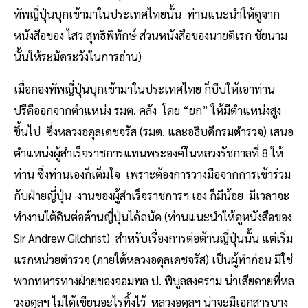
ทัพญี่ปุ่นบุกเข้ามาในประเทศไทยนั้น ท่านแนะนำให้ดูจาก
หนังสือของ ไสว สุทธิพิทักษ์ ส่วนหนังสือของนายดิเรก ชัยนาม
นั้นให้ระมัดระวังในการอ่าน)
เมื่อกองทัพญี่ปุ่นบุกเข้ามาในประเทศไทย ก็บีบให้เอาท่าน
ปรีดีออกจากตำแหน่ง รมต. คลัง โดย “ยก” ให้มีตำแหน่งสูง
ขึ้นไป ซึ่งหลวงอดุลเดชจรัส (รมต. และอธิบดีกรมตำรวจ) เสนอ
ตำแหน่งผู้สำเร็จราชการแทนพระองค์ในหลวงรัชกาลที่ 8 ให้
ท่าน ซึ่งท่านเองก็เต็มใจ เพราะต้องการวางมือจากการเข้าร่วม
กับฝ่ายญี่ปุ่น งานของผู้สำเร็จราชการฯ เอง ก็มีน้อย มีเวลาจะ
ทำงานใต้ดินต่อต้านญี่ปุ่นได้ถนัด (ท่านแนะนำให้ดูหนังสือของ
Sir Andrew Gilchrist) สำหรับเรื่องการต่อต้านญี่ปุ่นนั้น แต่เริ่ม
แรกหน่วยตำรวจ (ภายใต้หลวงอดุลเดชจรัส) เป็นผู้ทำก่อน มิใช่
พวกทหารทางฝ่ายของจอมพล ป. พิบูลสงคราม น่าเสียดายที่หล
วงอดุลฯ ไม่ได้เขียนอะไรทิ้งไว้ หลวงอดุลฯ น่าจะมีเอกสารบาง