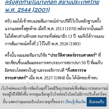
ครั้งสุดท้ายในบางกอก สยามประเทศไทย
พ.ศ. 2544 (2001)
ครับ ผมได้เข้าพบและสัมภาษณ์ท่านปรีดีไว้เป็นหลักฐานครั้ง
แรกและครั้งสุดท้าย เมื่อปี พ.ศ. 2513 (1970) หลังจากนั้นผมก็
ไม่ได้พบท่านอีกเลย จนกระทั่งต่อมาอีก 13 ปี ผมจึงได้วางแผน
การสัมภาษณ์ครั้งที่ 2 ไว้ในปี พ.ศ. 2526 (1983)
ครั้งนั้น ผมและทีมงานวิจัย
“ประวัติศาสตร์ธรรมศาสตร์”
ที่
จะเขียนขึ้นเฉลิมฉลองการครบรอบการสถาปนา 50 ปี ที่ผมรับ
ผิดชอบโดยตรงในฐานะรองอธิการบดี
“กึ่งศตวรรษ
ธรรมศาสตร์”
เมื่อ พ.ศ. 2527 (1984) นั้น ได้นัดขอเข้าพบ
ท่านปรีดีเป็นมั่นเป็นเหมาะ ณ กรุงปารีสในต้นเดือน
เว็บไซต์ของเรามีการจัดเก็บคุกกี้ โดยมีวัตถุประสงค์เพื่อพัฒนาประสบการณ์
พฤษภาคม พ.ศ. 2526 (1983) แต่แล้วเมื่อวันที่ 2 พฤษภาคม
ของผู้ใช้ให้ดียิ่งขึ้น หากคุณเรียกดูเว็บไซต์ต่อไปโดยไม่มีการปรับตั้งค่าใดๆ
ปีนั้น
ท่านปรีดีก็ถึงแก่กรรม เมื่อสิริอายุได้ 83 ปี
นั้น แสดงว่าคุณยอมรับนโยบายคุกกี้ของเรา
เรียนรู้เพิ่มเติม
ฉันยอมรับ