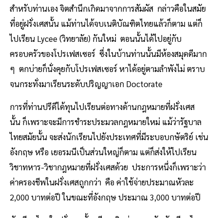
สำหรับท่านเอง จิตสำนึกเกิดมาจากการสัมผัส กล่าวคือในสมัย
ที่อยู่ฝรั่งเศสนั้น แม้ท่านได้จบเนติบัณฑิตไทยแล้วก็ตาม แต่ก็
ไปเรียน Lycee (วิทยาลัย) กันใหม่ ตอนนั้นได้ไปอยู่กับ
ครอบครัวของโปรเฟสเซอร์ ซึ่งในบ้านท่านนั้นมีห้องสมุดดีมาก
ๆ ตกบ่ายก็นั่งคุยกับโปรเฟสเซอร์ หาได้อยู่ตามลำพังไม่ ตราบ
จนกระทั่งมาเรียนระดับปริญญาเอก Doctorate
การที่ท่านปรีดีได้ทุนไปเรียนต่อทางด้านกฎหมายที่ฝรั่งเศส
นั้น ก็เพราะจะมีการชำระประมวลกฎหมายใหม่ แม้ว่ารัฐบาล
ไทยสมัยนั้น จะส่งนักเรียนไปยังประเทศที่มีระบอบกษัตริย์ เช่น
อังกฤษ หรือ เยอรมนีเป็นส่วนใหญ่ก็ตาม แต่ก็ส่งให้ไปเรียน
วิชาทหาร-วิชากฎหมายที่ฝรั่งเศสด้วย ประการหนึ่งก็เพราะว่า
ค่าครองชีพในฝรั่งเศสถูกกว่า คือ ค่าใช้จ่ายประมาณหัวละ
2,000 บาทต่อปี ในขณะที่อังกฤษ ประมาณ 3,000 บาทต่อปี