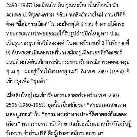
2490 (1947) โดยมีพลโท ผิน ชุณหะวัณ เป็นหัวหน้า นำ
จอมพล ป. พิบูลสงคราม กลับมาเถลิงอำนาจใหม่ ท่านปรีดีก็
ต้อง
“ลี้ภัยการเมือง”
ไป ผมมีอายุได้ 6 ขวบ จำความได้กระ
ท่อนกระแท่นว่าพ่อของผมได้รับรูปถ่ายปึกใหญ่ทาง ป.ณ.
เป็นรูปของยุวกษัตริย์สององค์ (ในหลวงรัชกาลที่ 8 กับรัชกาลที่
9) กับพระชนนีและพระพี่นาง สมัยอยู่เมืองนอกที่สวิตเซอร์
แลนด์ ผมได้ยินเสียงกระซิบกระซาบเรื่องกรณีสวรรคตอย่างงุน
ๆ งง ๆ ผมอยู่บ้านโป่งจนอายุ 14 ปี ถึง พ.ศ. 2497 (1954) ก็
เข้ากรุงเพื่อ “ชุบตัว”
เมื่อเติบใหญ่ ผมเข้าเรียนธรรมศาสตร์ระหว่าง พ.ศ. 2503-
2506 (1960-1963) ยุคนั้นเป็นสมัยของ
“สายลม-แสงแดด
และยูงทอง”
กับ
“ความทรงจำทางประวัติศาสตร์อันเลอะ
เลือน”
พวกเราบรรดานักศึกษา (แม้จะเป็นแนวหน้า) ก็ไม่รับรู้
รับทราบว่าท่านปรีดี คือผู้ประศาสน์การ สถาปนา