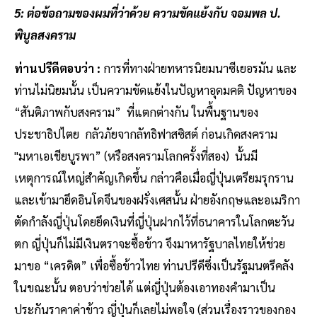
5: ต่อข้อถามของผมที่ว่าด้วย ความขัดแย้งกับ จอมพล ป.
พิบูลสงคราม
ท่านปรีดีตอบว่า :
การที่ทางฝ่ายทหารนิยมนาซีเยอรมัน และ
ท่านไม่นิยมนั้น เป็นความขัดแย้งในปัญหาอุดมคติ ปัญหาของ
“สันติภาพกับสงคราม” ที่แตกต่างกัน ในพื้นฐานของ
ประชาธิปไตย กลัวภัยจากลัทธิฟาสซิสต์ ก่อนเกิดสงคราม
"มหาเอเชียบูรพา” (หรือสงครามโลกครั้งที่สอง) นั้นมี
เหตุการณ์ใหญ่สำคัญเกิดขึ้น กล่าวคือเมื่อญี่ปุ่นเตรียมรุกราน
และเข้ามายึดอินโดจีนของฝรั่งเศสนั้น ฝ่ายอังกฤษและอเมริกา
ตัดกำลังญี่ปุ่นโดยยึดเงินที่ญี่ปุ่นฝากไว้ที่ธนาคารในโลกตะวัน
ตก ญี่ปุ่นก็ไม่มีเงินตราจะซื้อข้าว จึงมาหารัฐบาลไทยให้ช่วย
มาขอ “เครดิต” เพื่อซื้อข้าวไทย ท่านปรีดีซึ่งเป็นรัฐมนตรีคลัง
ในขณะนั้น ตอบว่าช่วยได้ แต่ญี่ปุ่นต้องเอาทองคำมาเป็น
ประกันราคาค่าข้าว ญี่ปุ่นก็เลยไม่พอใจ (ส่วนเรื่องราวของกอง