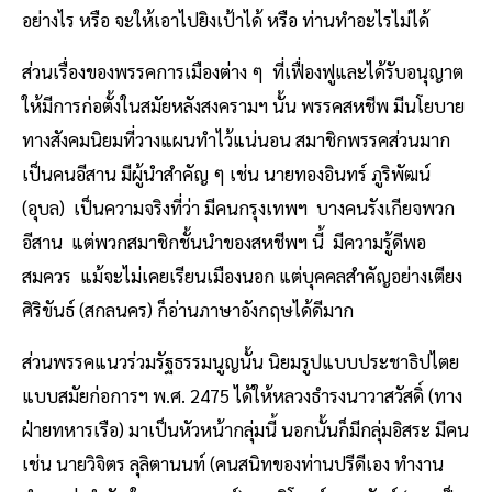
อย่างไร หรือ จะให้เอาไปยิงเป้าได้ หรือ ท่านทำอะไรไม่ได้
ส่วนเรื่องของพรรคการเมืองต่าง ๆ ที่เฟื่องฟูและได้รับอนุญาต
ให้มีการก่อตั้งในสมัยหลังสงครามฯ นั้น พรรคสหชีพ มีนโยบาย
ทางสังคมนิยมที่วางแผนทำไว้แน่นอน สมาชิกพรรคส่วนมาก
เป็นคนอีสาน มีผู้นำสำคัญ ๆ เช่น นายทองอินทร์ ภูริพัฒน์
(อุบล) เป็นความจริงที่ว่า มีคนกรุงเทพฯ บางคนรังเกียจพวก
อีสาน แต่พวกสมาชิกชั้นนำของสหชีพฯ นี้ มีความรู้ดีพอ
สมควร แม้จะไม่เคยเรียนเมืองนอก แต่บุคคลสำคัญอย่างเตียง
ศิริขันธ์ (สกลนคร) ก็อ่านภาษาอังกฤษได้ดีมาก
ส่วนพรรคแนวร่วมรัฐธรรมนูญนั้น นิยมรูปแบบประชาธิปไตย
แบบสมัยก่อการฯ พ.ศ. 2475 ได้ให้หลวงธำรงนาวาสวัสดิ์ (ทาง
ฝ่ายทหารเรือ) มาเป็นหัวหน้ากลุ่มนี้ นอกนั้นก็มีกลุ่มอิสระ มีคน
เช่น นายวิจิตร ลุลิตานนท์ (คนสนิทของท่านปรีดีเอง ทำงาน