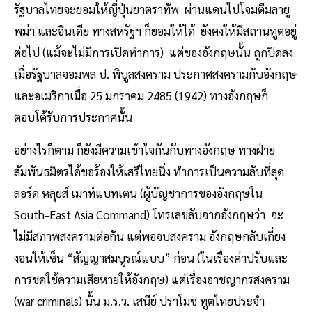
รัฐบาลไทยจะยอมให้ญี่ปุ่นยาตราทัพ ผ่านแดนไปโจมตีมลายู
พม่า และอินเดีย ทางสหรัฐฯ ก็ยอมให้ได้ ยังคงให้มีสถานทูตอยู่
ต่อไป (แม้จะไม่มีการเปิดทำการ) แต่ของอังกฤษนั้น ถูกปิดลง
เมื่อรัฐบาลจอมพล ป. พิบูลสงคราม ประกาศสงครามกับอังกฤษ
และอเมริกาเมื่อ 25 มกราคม 2485 (1942) ทางอังกฤษก็
ตอบโต้รับการประกาศนั้น
อย่างไรก็ตาม ก็ยังมีความเข้าใจกันกับทางอังกฤษ ทางฝ่าย
สัมพันธมิตรได้ขอร้องให้เสรีไทยนิ่ง ทำการเป็นความลับที่สุด
ลอร์ด หลุยส์ เมาท์แบทเตน (ผู้บัญชาการของอังกฤษใน
South-East Asia Command) โทรเลขลับจากอังกฤษว่า จะ
ไม่มีสภาพสงครามต่อกัน แต่พอจบสงคราม อังกฤษกลับเกี่ยง
งอนให้เซ็น “สัญญาสมบูรณ์แบบ” ก่อน (ในเรื่องค่าปรับและ
การชดใช้ความเสียหายให้อังกฤษ) แต่เรื่องอาชญากรสงคราม
(war criminals) นั้น ม.ร.ว. เสนีย์ ปราโมช ทูตไทยประจำ