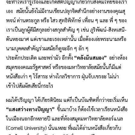
จะทำให้เรารู้เรื่องและเกิดสติปัญญาเกี่ยวกับสังคมไทยของเรา
เอง สมัยนั้นยังไม่มีงานเขียนปลุกจิตสำนึกอย่างงานของคุณสุ
พจน์ ด่านตระกูล หรือ ไสว สุทธิพิทักษ์ เพื่อน ๆ และ พี่ ๆ ของ
เราเป็นลูกผู้ดีมีสกุลอย่างสกุลสำคัญ ๆ เช่น ภูริพัฒน์-สิงหเสนี-
ตันหยงมาศ แต่เขาและเธอเหล่านั้น เมื่อต้องเอ่ยพระนามหรือ
นามบุคคลสำคัญร่วมสมัยก็ดูจะอึก ๆ อัก ๆ
ประดักประเดิด และพร่ามัว อีกทั้ง
“คลังมันสมอง”
อย่างห้อง
สมุดของคณะรัฐศาสตร์ หรือของมหาวิทยาลัยสมัยนั้นก็มีแต่
หนังสือเก่า ๆ ไร้สาระ ห่างไกลวิชาการ ฝุ่นจับเขรอะ ไม่น่า
เข้าไปสัมผัสเสียนี่กระไร
ผมได้ปริญญา ได้เกียรตินิยม แต่ก็เป็นบัณฑิตที่กว่าจะเริ่มเห็น
“แสงสว่างทางปัญญา”
ขึ้นมาบ้าง ก็ต้องใช้เวลาเรียนหนังสือ
ในเมืองนอกอีกหลายปี และที่ห้องสมุดมหาวิทยาลัยคอร์แนล
(Cornell University) นั่นแหละ ที่ผมได้อ่านหนังสือเกี่ยวกับ