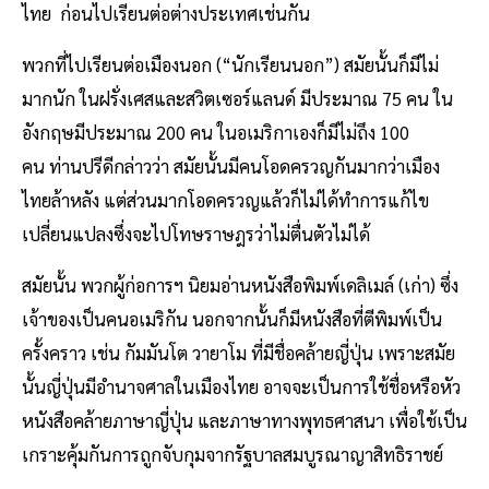
ไทย ก่อนไปเรียนต่อต่างประเทศเช่นกัน
พวกที่ไปเรียนต่อเมืองนอก (“นักเรียนนอก”) สมัยนั้นก็มีไม่
มากนัก ในฝรั่งเศสและสวิตเซอร์แลนด์ มีประมาณ 75 คน ใน
อังกฤษมีประมาณ 200 คน ในอเมริกาเองก็มีไม่ถึง 100
คน ท่านปรีดีกล่าวว่า สมัยนั้นมีคนโอดครวญกันมากว่าเมือง
ไทยล้าหลัง แต่ส่วนมากโอดครวญแล้วก็ไม่ได้ทำการแก้ไข
เปลี่ยนแปลงซึ่งจะไปโทษราษฎรว่าไม่ตื่นตัวไม่ได้
สมัยนั้น พวกผู้ก่อการฯ นิยมอ่านหนังสือพิมพ์เดลิเมล์ (เก่า) ซึ่ง
เจ้าของเป็นคนอเมริกัน นอกจากนั้นก็มีหนังสือที่ตีพิมพ์เป็น
ครั้งคราว เช่น กัมมันโต วายาโม ที่มีชื่อคล้ายญี่ปุ่น เพราะสมัย
นั้นญี่ปุ่นมีอำนาจศาลในเมืองไทย อาจจะเป็นการใช้ชื่อหรือหัว
หนังสือคล้ายภาษาญี่ปุ่น และภาษาทางพุทธศาสนา เพื่อใช้เป็น
เกราะคุ้มกันการถูกจับกุมจากรัฐบาลสมบูรณาญาสิทธิราชย์