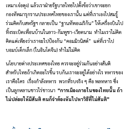
เหมาเจ๋อตุง) แล้วเราฝ่ายรัฐบาลไทยไปตั้งข้อว่าเขาจะยก
กองทัพมารุกรานประเทศไทยของเรานั้น แต่ที่เราเองไปสมรู้
ร่วมคิดกับสหรัฐฯ กลายเป็น “ฐานทัพอเมริกัน” ให้เครื่องบินไป
ทิ้งระเบิดเพื่อนบ้านในลาว-กัมพูชา-เวียดนาม ทำไมเราไม่คิด
คิดแต่เพียงว่าเราจะไปป้องกัน “คอมมิวนิสต์” แต่ที่เราไป
บอมบ์เด็กเล็ก (ในอินโดจีน) ทำไม่ไม่คิด
นโยบายต่างประเทศของไทย ควรจะอยู่ร่วมกันอย่างสันติ
สำหรับไทยถ้าเกิดอะไรขึ้น รบกันเราจะอยู่ได้อย่างไร ทหารของ
เราคือใคร เรื่องกำลังทหาร พวกที่รบจริง ๆ คือ พลทหาร ซึ่ง
เป็นลูกหลานชาวไร่ชาวนา
“การเมืองภายในของไทยนั้น ถ้า
ไม่ปล่อยให้มีสันติ คนก็จำต้องหันไปหาวิธีที่ไม่สันติ”