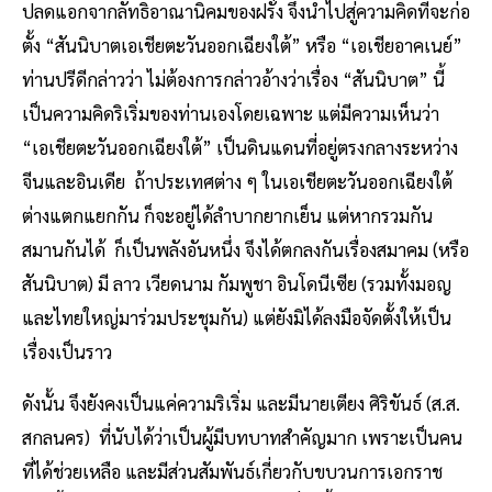
ปลดแอกจากลัทธิอาณานิคมของฝรั่ง จึงนำไปสู่ความคิดที่จะก่อ
ตั้ง “สันนิบาตเอเชียตะวันออกเฉียงใต้” หรือ “เอเชียอาคเนย์”
ท่านปรีดีกล่าวว่า ไม่ต้องการกล่าวอ้างว่าเรื่อง “สันนิบาต” นี้
เป็นความคิดริเริ่มของท่านเองโดยเฉพาะ แต่มีความเห็นว่า
“เอเชียตะวันออกเฉียงใต้” เป็นดินแดนที่อยู่ตรงกลางระหว่าง
จีนและอินเดีย ถ้าประเทศต่าง ๆ ในเอเชียตะวันออกเฉียงใต้
ต่างแตกแยกกัน ก็จะอยู่ได้ลำบากยากเย็น แต่หากรวมกัน
สมานกันได้ ก็เป็นพลังอันหนึ่ง จึงได้ตกลงกันเรื่องสมาคม (หรือ
สันนิบาต) มี ลาว เวียดนาม กัมพูชา อินโดนีเซีย (รวมทั้งมอญ
และไทยใหญ่มาร่วมประชุมกัน) แต่ยังมิได้ลงมือจัดตั้งให้เป็น
เรื่องเป็นราว
ดังนั้น จึงยังคงเป็นแค่ความริเริ่ม และมีนายเตียง ศิริขันธ์ (ส.ส.
สกลนคร) ที่นับได้ว่าเป็นผู้มีบทบาทสำคัญมาก เพราะเป็นคน
ที่ได้ช่วยเหลือ และมีส่วนสัมพันธ์เกี่ยวกับขบวนการเอกราช