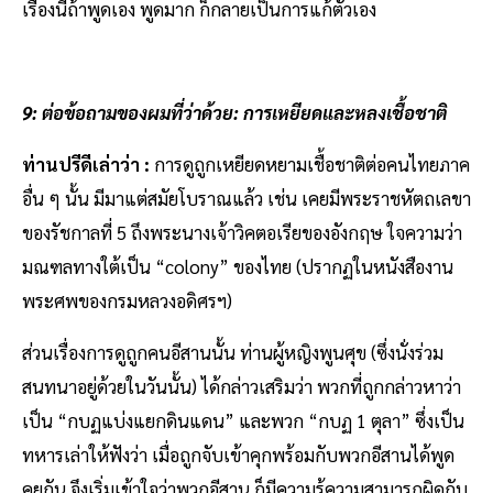
เรื่องนี้ถ้าพูดเอง พูดมาก ก็กลายเป็นการแก้ตัวเอง
9: ต่อข้อถามของผมที่ว่าด้วย: การเหยียดและหลงเชื้อชาติ
ท่านปรีดีเล่าว่า :
การดูถูกเหยียดหยามเชื้อชาติต่อคนไทยภาค
อื่น ๆ นั้น มีมาแต่สมัยโบราณแล้ว เช่น เคยมีพระราชหัตถเลขา
ของรัชกาลที่ 5 ถึงพระนางเจ้าวิคตอเรียของอังกฤษ ใจความว่า
มณฑลทางใต้เป็น “colony” ของไทย (ปรากฏในหนังสืองาน
พระศพของกรมหลวงอดิศรฯ)
ส่วนเรื่องการดูถูกคนอีสานนั้น ท่านผู้หญิงพูนศุข (ซึ่งนั่งร่วม
สนทนาอยู่ด้วยในวันนั้น) ได้กล่าวเสริมว่า พวกที่ถูกกล่าวหาว่า
เป็น “กบฏแบ่งแยกดินแดน” และพวก “กบฏ 1 ตุลา” ซึ่งเป็น
ทหารเล่าให้ฟังว่า เมื่อถูกจับเข้าคุกพร้อมกับพวกอีสานได้พูด
คุยกัน จึงเริ่มเข้าใจว่าพวกอีสาน ก็มีความรู้ความสามารถผิดกับ