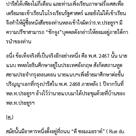
ปารีสได้เพียงไม่กี่เดือน และท่านเพิ่งเรียนภาษาฝรั่งเศสเพื่อ
เตรียมจะเข้าเรียนในโรงเรียนรัฐศาสตร์ และยังไม่ได้เข้าเรียน
จึงทําให้ผู้ซื้อหนังสือของท่านหลงเข้าใจผิดว่าร.ท.ประยูรฯ มี
ความปรีชาสามารถ “ชักจูง”บุคคลดังกล่าวให้ยอมอยู่ภายใต้กา
รนําของท่าน
อนึ่ง ข้อเท็จจริงที่เป็นจริงอีกอย่างหนึ่ง คือ พ.ศ. 2467 นั้น นาย
แนบ พหลโยธินศึกษาอยู่ในประเทศอังกฤษ สังกัดสถานทูต
สยามประจํากรุงลอนดอน นายแนบฯเพิ่งย้ายมาศึกษาต่อขั้น
ปริญญาเอกที่กรุงปารีสใน พ.ศ. 2468 ภายหลัง 1 ปีจากวันที่
พล.ท.ประยูรฯ อ้างไว้ว่านายแบบมาได้ประชุมด้วยที่บ้านของ
พล.ท.ประยูรฯ
(ค.)
สมัยนั้นมีอาคารหนึ่งตั้งอยู่ที่ถนน “ดี ซอมเมอราด์” ( Rue du