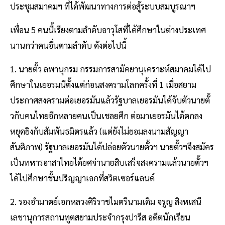
ประชุมสมาคมฯ ที่ได้พัฒนาทางการต่อสู้ระบบสมบูรณาฯ
เพื่อน 5 คนนี้เรียงตามลําดับอาวุโสที่ได้ศึกษาในต่างประเทศ
นานกว่าคนอื่นตามลําดับ ดังต่อไปนี้
1. นายตั้ว ลพานุกรม กรรมการสามัคยานุเคราะห์สมาคมได้ไป
ศึกษาในเยอรมนีตั้งแต่ก่อนสงครามโลกครั้งที่ 1 เมื่อสยาม
ประกาศสงครามต่อเยอรมันแล้วรัฐบาลเยอรมันได้จับตัวนายตั้
วกับคนไทยอีกหลายคนเป็นเชลยศึก ต่อมาเยอรมันได้ตกลง
หยุดยิงกับสัมพันธมิตรแล้ว (แต่ยังไม่ยอมลงนามสัญญา
สันติภาพ) รัฐบาลเยอรมันได้ปล่อยตัวนายตั้วฯ นายตั้วฯจึงสมัคร
เป็นทหารอาสาไทยได้ยศจ่านายสิบเสร็จสงครามแล้วนายตั้วฯ
ได้ไปศึกษาชั้นปริญญาเอกที่สวิตเซอร์แลนด์
2. รองอํามาตย์เอกหลวงศิริราชไมตรีนามเดิม จรูญ สิงหเสนี
เลขานุการสถานทูตสยามประจํากรุงปารีส อดีตนักเรียน