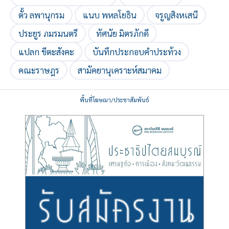
ตั้ว ลพานุกรม
แนบ พหลโยธิน
จรูญสิงหเสนี
ประยูร ภมรมนตรี
ทัศนัย มิตรภักดี
แปลก ขีตะสังคะ
บันทึกประกอบคำประท้วง
คณะราษฎร
สามัคยานุเคราะห์สมาคม
พื้นที่โฆษณา/ประชาสัมพันธ์