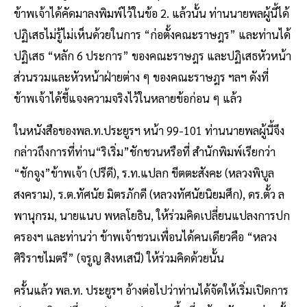
ข้าพเจ้าได้คัดมาลงพิมพ์ไว้ในข้อ 2. แล้วนั้น ท่านนายพลผู้นี้ได้
ปฏิเสธไม่รู้ไม่เห็นด้วยในการ “ก่อตั้งคณะราษฎร” และท่านได้
ปฏิเสธ “หลัก 6 ประการ” ของคณะราษฎร และปฏิเสธหัวหน้า
ส่วนรวมและหัวหน้าฝ่ายต่าง ๆ ของคณะราษฎร ฯลฯ ดังที่
ข้าพเจ้าได้ชี้แจงความจริงไว้ในหลายข้อก่อน ๆ แล้ว
ในหนังสือของพล.ท.ประยูรฯ หน้า 99-101 ท่านนายพลผู้นี้จึง
กล่าวถึงการที่ท่าน“ริเริ่ม”ชักชวนหรือที่ สํานักพิมพ์เรียกว่า
“ชักจูง”ข้าพเจ้า (ปรีดี), ร.ท.แปลก ขีตตะสังคะ (หลวงพิบูล
สงคราม), ร.ต.ทัศนัย มิตรภักดี (หลวงทัศนัยนิยมศึก), ดร.ตั้ว ล
พานุกรม, นายแนบ พหลโยธิน, ให้ร่วมคิดเปลี่ยนแปลงการปก
ครองฯ และท่านว่า ข้าพเจ้าชวนเพื่อนได้คนเดียวคือ “หลวง
ศิริราชไมตรี” (จรูญ สิงหเสนี) ให้ร่วมคิดด้วยนั้น
ครั้นแล้ว พล.ท. ประยูรฯ อ้างต่อไปว่าท่านได้จัดให้เริ่มเปิดการ