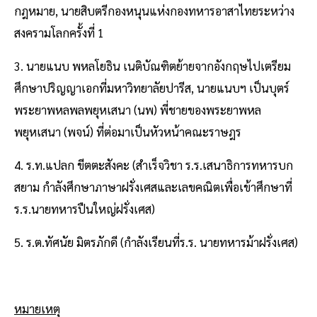
กฎหมาย, นายสิบตรีกองหนุนแห่งกองทหารอาสาไทยระหว่าง
สงครามโลกครั้งที่ 1
3. นายแนบ พหลโยธิน เนติบัณฑิตย้ายจากอังกฤษไปเตรียม
ศึกษาปริญญาเอกที่มหาวิทยาลัยปารีส, นายแนบฯ เป็นบุตร์
พระยาพหลพลพยุหเสนา (นพ) พี่ชายของพระยาพหล
พยุหเสนา (พจน์) ที่ต่อมาเป็นหัวหน้าคณะราษฎร
4. ร.ท.แปลก ขีตตะสังคะ (สําเร็จวิชา ร.ร.เสนาธิการทหารบก
สยาม กําลังศึกษาภาษาฝรั่งเศสและเลขคณิตเพื่อเข้าศึกษาที่
ร.ร.นายทหารปืนใหญ่ฝรั่งเศส)
5. ร.ต.ทัศนัย มิตรภักดี (กําลังเรียนที่ร.ร. นายทหารม้าฝรั่งเศส)
หมายเหตุ